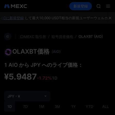
GOLD(X
暗号資産を購入
市場
現物
新規登録
先物取引
SPCX
SPCX
CASHCA
HFT
XCに新規登録
して最大10,000 USDT相当の新規ユーザーウェルカム
UNITREE
Unitre
GOLD(X
/
/
OLAXBT (AIO)
MEXC 取引所
暗号資産価格
SPCX
CASHCA
OLAXBT価格
HFT
(AIO)
UNITREE
Unitre
1 AIO から JPY へのライブ価格：
¥5.9487
-1.72%
1D
JPY - ¥
1D
7D
1M
3M
1Y
YTD
ALL