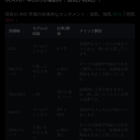
現在の AIO 市場の全体的なセンチメント：強気、強気
65%
| 弱気
35%
；
モデルの
比率/閾
指標軸
クイック解説
結論
値
短期的なモメンタムが強まり
ゴールデ
KDJ
K > D
つつあり、勢いが上昇してい
ンクロス
ます。
すべての移動平均線が上向き
7 買い 0
MAグル
≥ 80%
に整列しており、短期線が長
中立 0 売
ープ
買い
期線を大きく上回っていま
り
す。
短期的に上昇が速すぎるた
買われ過
StochRSI
> 80
め、押し戻しのリスクに注意
ぎゾーン
が必要です。
ゴールデ
DIF >
強気のモメンタムが現れつつ
MACD
ンクロス
DEA
あります。
すべての移動平均線が上向き
7 買い 0
EMAグル
≥ 80%
に整列しており、短期線が長
中立 0 売
ープ
買い
期線を大きく上回っていま
り
す。