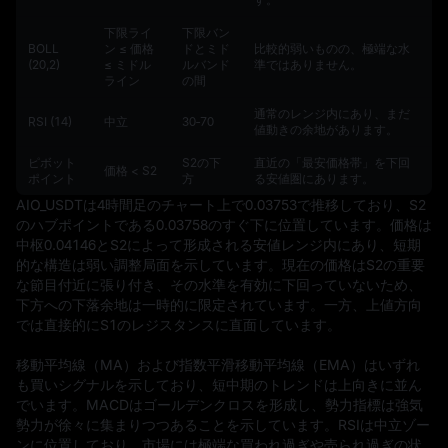
下限ライ
下限バン
BOLL
ン ≤ 価格
ドとミド
比較的弱いものの、極端な水
(20,2)
≤ ミドル
ルバンド
準ではありません。
ライン
の間
通常のレンジ内にあり、まだ
RSI (14)
中立
30‑70
値動きの余地があります。
ピボット
S2の下
直近の「最安価格帯」を下回
価格 < S2
ポイント
方
る安値圏にあります。
AIO_USDTは4時間足のチャート上で0.03753で推移しており、S2
のハブポイントである0.03758のすぐ下に位置しています。価格は
中枢0.04146とS2によって形成される安値レンジ内にあり、短期
的な構造は弱い調整局面を示しています。現在の価格はS2の重要
な節目付近に張り付き、その水準を有効に下回っていないため、
下方への下落余地は一時的に限定されています。一方、上値方向
では直接的にS1のレジスタンスに直面しています。

移動平均線（MA）および指数平滑移動平均線（EMA）はいずれ
も買いシグナルを示しており、短中期のトレンドは上向きに並ん
でいます。MACDはゴールデンクロスを形成し、勢力指標は強気
勢力が徐々に集まりつつあることを示しています。RSIは中立ゾー
ンに位置しており、市場には極端な買われ過ぎや売られ過ぎの状