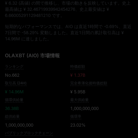
¥ 6.32
(高値) の間で推移し、市場の動きを反映しています。史上
最高値は
¥ 32.46719939942454276
、史上最安値は
¥
6.66005291129481210
です。
短期的なパフォーマンスでは、AIO は直近1時間で
-0.69%
、直近
7日間で
-58.29%
変動しました。直近1日間の累計取引高は
¥
14.96M
に達しました。
OLAXBT (AIO) 市場情報
ランキング
時価総額
No.662
¥ 1.37B
取引高 (24H)
完全希薄化後時価総額
¥ 14.96M
¥ 5.95B
循環供給量
最大供給量
36.38B
1,000,000,000
総供給量
循環率
1,000,000,000
23.02%
パブリックブロックチェーン