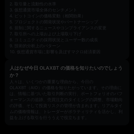
2. 取引量と流動性の水準  
3. 仮想通貨市場全体のセンチメント  
4. ビットコインの価格変動（相関効果）  
5. プロジェクトの開発状況やパートナーシップ  
6. 規制に関するニュースやコンプライアンスの変更  
7. 取引所への上場および上場取り下げ  
8. コミュニティの採用状況とユーザー数の成長  
9. 技術的分析上のパターン  
10. 仮想通貨市場に影響を及ぼすマクロ経済要因
人はなぜ今日 OLAXBT の価格を知りたいのでしょう
か？
人々は、いくつかの重要な理由から、今日の
OLAXBT（AIO）の価格を知りたがっています。その理由に
は、情報に基づいた取引判断の実行、ポートフォリオのパフ
ォーマンスの追跡、売買注文のタイミングの調整、市場動向
の評価、そして投資リスクの管理が含まれます。リアルタイ
ムの価格情報は、トレーダーがボラティリティを活かし、利
益を上げる取引を行ううえで役立ちます。