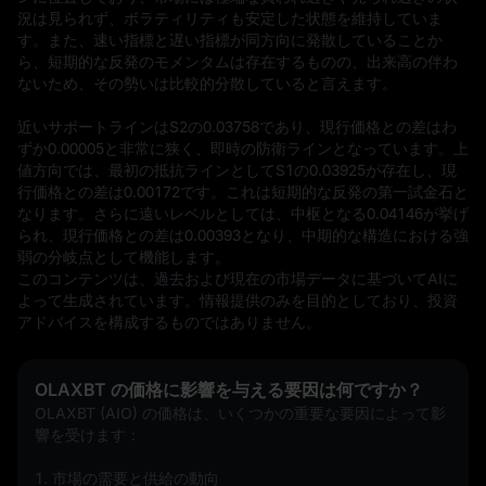
況は見られず、ボラティリティも安定した状態を維持していま
す。また、速い指標と遅い指標が同方向に発散していることか
ら、短期的な反発のモメンタムは存在するものの、出来高の伴わ
ないため、その勢いは比較的分散していると言えます。

近いサポートラインはS2の0.03758であり、現行価格との差はわ
ずか0.00005と非常に狭く、即時の防衛ラインとなっています。上
値方向では、最初の抵抗ラインとしてS1の0.03925が存在し、現
行価格との差は0.00172です。これは短期的な反発の第一試金石と
なります。さらに遠いレベルとしては、中枢となる0.04146が挙げ
られ、現行価格との差は0.00393となり、中期的な構造における強
弱の分岐点として機能します。
このコンテンツは、過去および現在の市場データに基づいてAIに
よって生成されています。情報提供のみを目的としており、投資
アドバイスを構成するものではありません。
OLAXBT の価格に影響を与える要因は何ですか？
OLAXBT (AIO) の価格は、いくつかの重要な要因によって影
響を受けます：
1. 市場の需要と供給の動向  