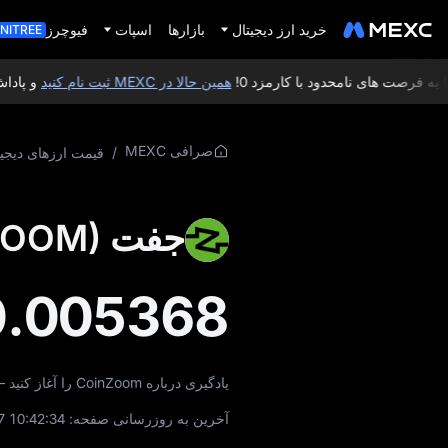
خرید ارز دیجیتال
بازارها
اسپات
فیوچرز
NITREE
 فرصت‌ های نامحدود با کارمزد 0!
همین حالا در MEXC ثبت‌ نام کنید
و پاداش خوش‌ آ
صرافی MEXC
/
قیمت ارزهای دیجیت
جفت CoinZoom (ZOOM) چیست؟
0.005368
یادگیری درباره CoinZoom را آغاز کنید — از طریق راهنماها، تحلیل توکنومیک، اطلاعات معاملاتی و بسیاری مطالب دیگر.
آخرین به‌ روزرسانی صفحه:
7 10:42:34