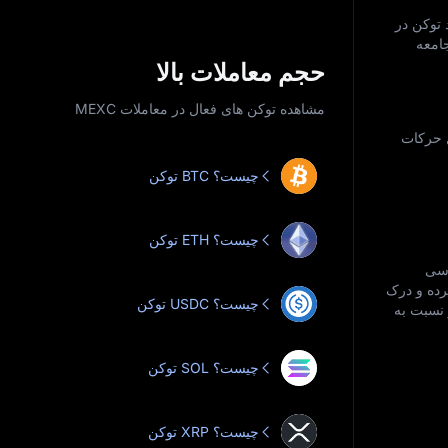
رد توکن در
امعه
حجم معاملات بالا
مشاهده توکن‌ های فعال در معاملات MEXC
انسیل حرکات
توکن BTC چیست؟
توکن ETH چیست؟
ررسی
کرده و درک
توکن USDC چیست؟
ید و دیدی جامع‌ تر نسبت به
توکن SOL چیست؟
توکن XRP چیست؟