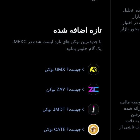
 در آینده. تحلیل‌
زار
 برای پیش‌بینی قیمت در اختیار
تازه اضافه شده
نش داده‌ محور بازار
با جدیدترین توکن‌ های تازه‌ لیست‌ شده در MEXC،
یک گام جلوتر بمانید
توکن UMX چیست؟
توکن ZAY چیست؟
ه‌منزله توصیه مالی،
ای ارائه‌ شده
توکن JMDT چیست؟
رفتن
به‌ دقت
 زیان‌ ها یا خسارات ناشی از
توکن CATE چیست؟