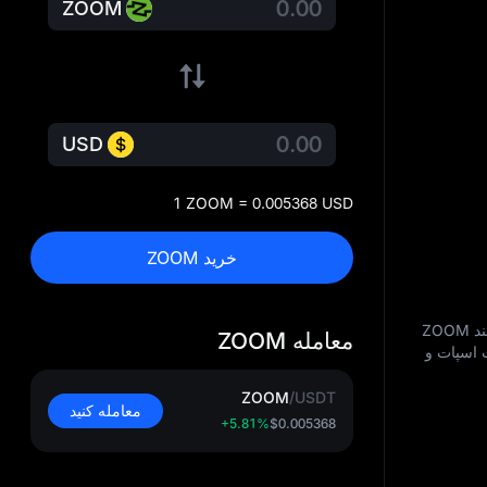
ZOOM
USD
1 ZOOM = 0.005368 USD
خرید ZOOM
معاملات CoinZoom (ZOOM) به خرید و فروش توکن در بازار ارزهای دیجیتال اشاره دارد. در MEXC، کاربران می‌ توانند ZOOM
معامله ZOOM
 اسپات و
ZOOM
/
USDT
معامله کنید
+5.81%
$0.005368