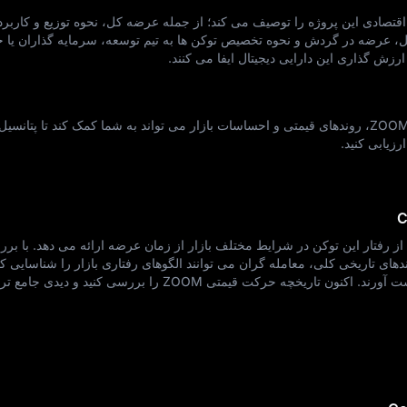
CoinZoom (ZOO) ساختار اقتصادی این پروژه را توصیف می‌ کند؛ از جمله عرضه کل، نحوه توزیع و کارب
 عرضه در گردش و نحوه تخصیص توکن‌ ها به تیم توسعه، سرمایه‌ گذاران یا ج
زش‌ گذاری این دارایی دیجیتال ایفا می‌ کنند.
نکته حرفه‌ ای: درک عمیق از توکنومیک ZOOM، روندهای قیمتی و احساسات بازار می‌ تواند به شما کمک کند تا پت
رزیابی کنید.
گاه ارزشمندی از رفتار این توکن در شرایط مختلف بازار از زمان عرضه ارائه می‌ دهد. با ب
ندهای تاریخی کلی، معامله‌ گران می‌ توانند الگوهای رفتاری بازار را شناسایی 
دقیق‌ تری از نوسانات قیمتی توکن به دست آورند. اکنون تاریخچه حرکت قیمتی ZOOM را بررسی کن