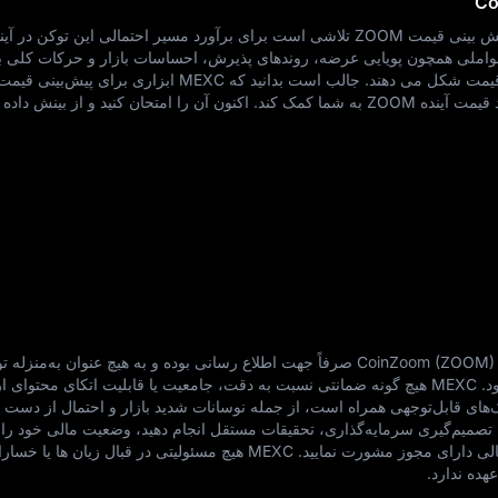
با تکیه بر توکنومیک و عملکرد گذشته، پیش‌ بینی قیمت ZOOM تلاشی است برای برآورد مسیر احتمالی این توکن
 عواملی همچون پویایی عرضه، روندهای پذیرش، احساسات بازار و حرکات کلی با
رمزارزها، دیدگاه خود را نسبت به آینده قیمت شکل می‌ دهند. جالب است بدانید که MEXC ابزاری
شما قرار می‌ دهد که می‌ تواند در برآورد قیمت آینده ZOOM به شما کمک کند. اکنون آن را امتحان کنید و از بی
اطلاعات ارائه‌ شده در این صفحه درباره CoinZoom (ZOOM) صرفاً جهت اطلاع‌ رسانی بوده و به هیچ عنوان ب
سرمایه‌ گذاری یا معاملاتی تلقی نمی‌ شود. MEXC هیچ‌ گونه ضمانتی نسبت به دقت، جامعیت یا قابلیت اتکای محتو
ک‌های قابل‌توجهی همراه است، از جمله نوسانات شدید بازار و احتمال از دست 
تصمیم‌گیری سرمایه‌گذاری، تحقیقات مستقل انجام دهید، وضعیت مالی خود را 
ارزیابی کنید و در صورت نیاز با مشاور مالی دارای مجوز مشورت نمایید. MEXC هیچ مسئولیتی در قبال
هده ندارد.