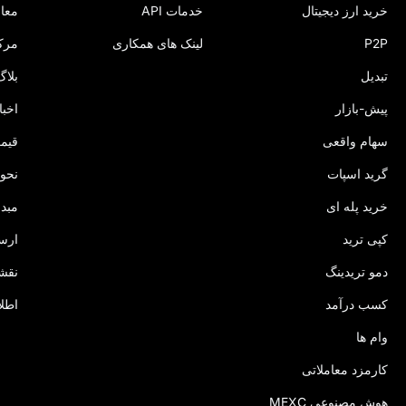
خرید ارز دیجیتال
خدمات API
معام
P2P
لینک‌ های همکاری
مرک
تبدیل
بلاگ XC
پیش-بازار
اخبا
سهام واقعی
قیمت
گرید اسپات
نحوه
خرید پله‌ ای
مبدل
کپی ترید
ارسا
دمو تریدینگ
نقش
کسب درآمد
اطل
وام‌ ها
کارمزد معاملاتی
هوش مصنوعی MEXC