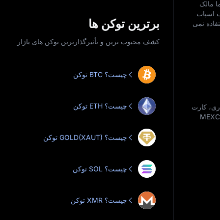
مله، شما مالک
لات اسپات
برترین توکن‌ ها
اهرم استفاده نمی‌
کشف محبوب‌ ترین و تأثیرگذارترین توکن‌ های بازار
توکن BTC چیست؟
توکن ETH چیست؟
ارت اعتباری، کارت
نقدی، انتقال بانکی، PayPal و بسیاری از گزینه‌های دیگر خریداری کنید. اکنون بیاموزید که چگونه می‌توان توکن‌ها را در MEXC
توکن GOLD(XAUT) چیست؟
توکن SOL چیست؟
توکن XMR چیست؟