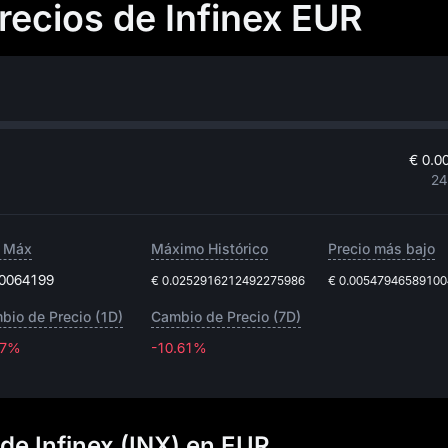
precios de Infinex EUR
€ 0.0
24
 Máx
Máximo Histórico
Precio más bajo
.0064199
€ 0.0252916212492275986
€ 0.0054794658910
bio de Precio (1D)
Cambio de Precio (7D)
87%
-10.61%
-10.61%
 de Infinex (INX) en EUR