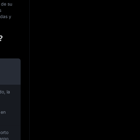
 de su
s
adas y
?
o, la
 en
corto
largo