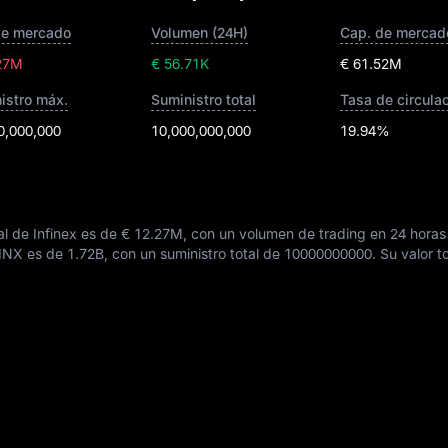
de mercado
Volumen (24H)
27M
€ 56.71K
€ 61.52M
istro máx.
Suministro total
Tasa de circula
0,000,000
10,000,000,000
19.94%
l de Infinex es de
€ 12.27M
, con un volumen de trading en 24 hora
e INX es de
1.72B
, con un suministro total de
10000000000
. Su valor 