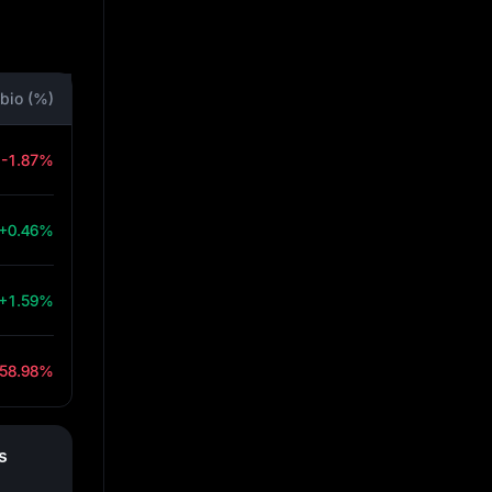
bio (%)
-1.87%
+0.46%
+1.59%
-58.98%
s