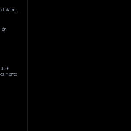
Cap. de mercado totalmente diluida
ción
s de
€
totalmente