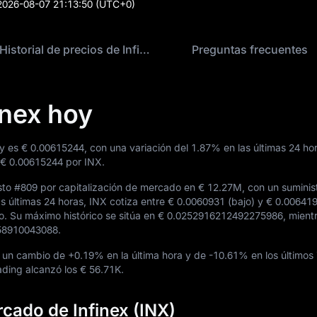
2026-08-07 21:13:50
(UTC+0)
Historial de precios de Infinex
Preguntas frecuentes
inex hoy
oy es
€ 0.00615244
, con una variación del
1.87%
en las últimas 24 hor
€ 0.00615244
por INX.
sto
#809
por capitalización de mercado en
€ 12.27M
, con un suminis
as últimas 24 horas, INX cotiza entre
€ 0.0060931
(bajo) y
€ 0.00641
do. Su máximo histórico se sitúa en
€ 0.0252916212492275986
, mient
58910043088
.
ó un cambio de
+0.19%
en la última hora y de
-10.61%
en los últimos 
rading alcanzó los
€ 56.71K
.
cado de Infinex (INX)