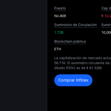
Puesto
Cap 
No.809
€ 12.
Suministro de Circulación
Sumin
1.72B
10,00
Blockchain pública
ETH
La capitalización de mercado actua
56.71K
. El suministro circulante d
diluido (FDV) es de
€ 61.52M
.
Comprar Infinex