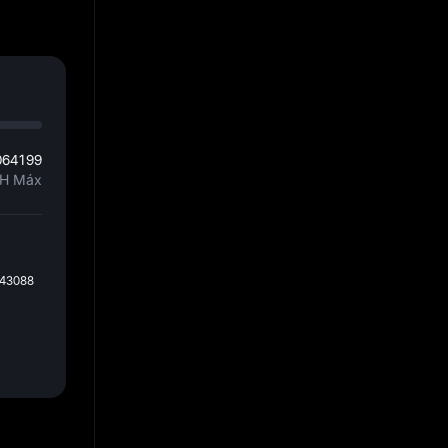
064199
H Máx
043088