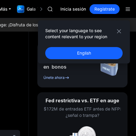
AAOI
Más
Gala TradFi de $1,000,000
SKYAI
Inicia sesión
Regístrate
Suscripción mercado 10A
SPCX sube pese al lock-up
Disfruta de los tokens más populares, airdrops diarios, las tarifas d
GOLD(XAU)
Select your language to see
AAOI
content relevant to your region
SKYAI
Suscripción mercado 10A
Regístrate y recibe
English
SPCX sube pese al lock-up
hasta
10,000
USDT
en
bonos
Únete ahora
Fed restrictiva vs. ETF en auge
$172M de entradas ETF antes de NFP:
¿señal o trampa?