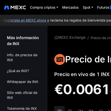
Compra criptos
Mercados
Spot
Futuros
Regístrate en MEXC ahora
y reclama los regalos de bienvenida para 
Más información
MEXC Exchange
/
Precio de cr
de INX
Info. de precios de
Precio de 
INX
¿Qué es INX?
Precio en vivo de 1 INX
Whitepaper de INX
€0.006
Sitio web oficial de
INX
Tokenomía de INX
1D
7D
1M
3M
1Y
Y