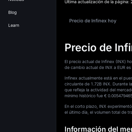
Última actualización de la página:
Blog
Precio de Infinex hoy
Learn
Precio de Inf
El precio actual de Infinex (INX) h
de cambio actual de INX a EUR es
Infinex actualmente está en el pue
circulante de
1.72B INX
. Durante l
que refleja la actividad del merca
mínimo histórico fue
€ 0.00547946
En el corto plazo, INX experiment
el último día, el volumen total de t
Información del mer