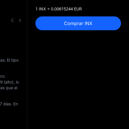
1 INX = 0.00615244 EUR
Convertir INX a EUR
Comprar INX
as. El tipo
tro
99
(alto), lo
ras que el
7 días. En