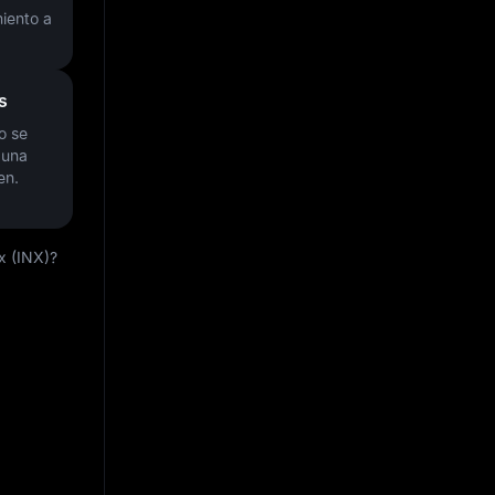
iento a
s
o se
 una
en.
x (INX)?