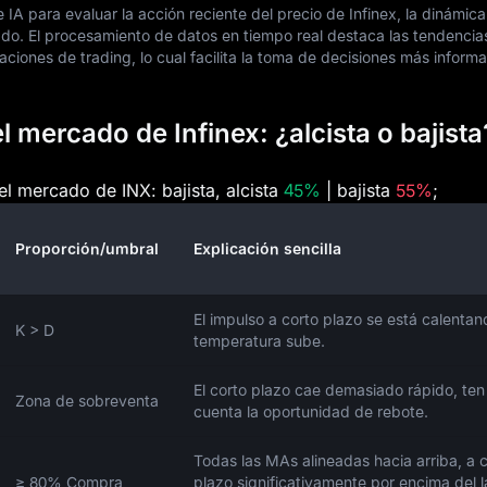
IA para evaluar la acción reciente del precio de Infinex, la dinámica
ado. El procesamiento de datos en tiempo real destaca las tendencia
ciones de trading, lo cual facilita la toma de decisiones más inform
 mercado de Infinex: ¿alcista o bajista
el mercado de INX: bajista, alcista
45%
| bajista
55%
;
Proporción/umbral
Explicación sencilla
El impulso a corto plazo se está calentand
K > D
temperatura sube.
El corto plazo cae demasiado rápido, ten
Zona de sobreventa
cuenta la oportunidad de rebote.
Todas las MAs alineadas hacia arriba, a 
≥ 80% Compra
plazo significativamente por encima del 