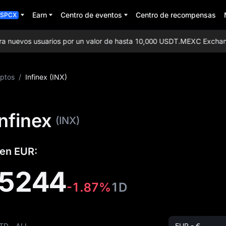
Earn
Centro de eventos
Centro de recompensas
SPCX
nuevos usuarios por un valor de hasta 10,000 USDT.
MEXC Exchange: ¡
iptos
/
Infinex (INX)
Infinex
(INX)
 en EUR:
15244
-1.87%
1D
TD
ALL
EUR - €