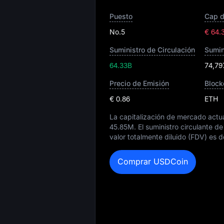
Puesto
Cap 
No.5
€ 64.
Suministro de Circulación
Sumin
64.33B
74,79
Precio de Emisión
Block
€ 0.86
ETH
La capitalización de mercado act
45.85M
. El suministro circulante 
valor totalmente diluido (FDV) es 
Comprar USDCoin