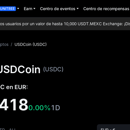
Earn
Centro de eventos
Centro de recompensas
UNITREE
usuarios por un valor de hasta 10,000 USDT.
MEXC Exchange: ¡Disfruta
iptos
/
USDCoin (USDC)
 USDCoin
(USDC)
DC en EUR:
418
0.00%
1D
TD
ALL
EUR - €