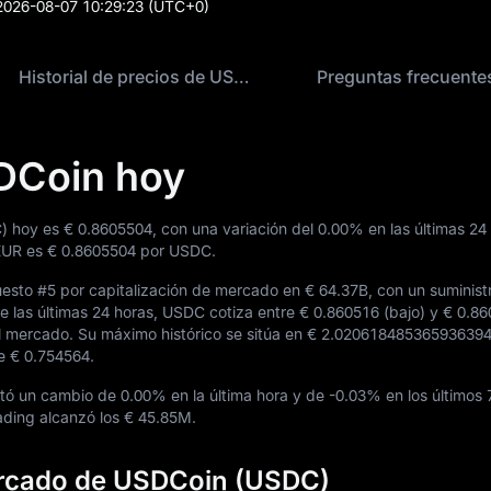
2026-08-07 10:29:23
(UTC+0)
Historial de precios de USDCoin
Preguntas frecuente
DCoin hoy
C) hoy es
€ 0.8605504
, con una variación del
0.00%
en las últimas 24 
 EUR es
€ 0.8605504
por USDC.
uesto
#5
por capitalización de mercado en
€ 64.37B
, con un suminist
te las últimas 24 horas, USDC cotiza entre
€ 0.860516
(bajo) y
€ 0.8
 del mercado. Su máximo histórico se sitúa en
€ 2.02061848536593639
ue
€ 0.754564
.
ntó un cambio de
0.00%
en la última hora y de
-0.03%
en los últimos 
rading alcanzó los
€ 45.85M
.
ercado de USDCoin (USDC)