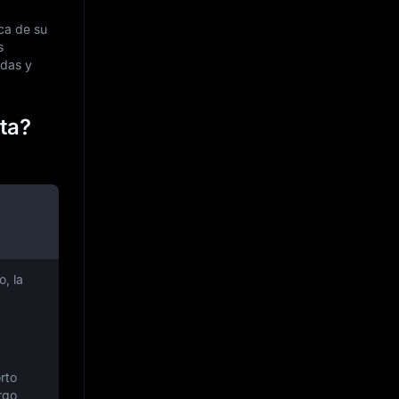
ca de su
s
adas y
ta?
o, la
rto
rgo