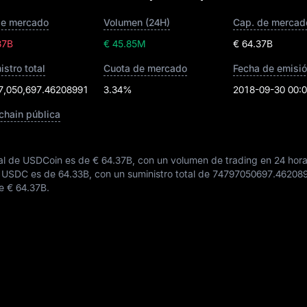
de mercado
Volumen (24H)
37B
€ 45.85M
€ 64.37B
istro total
Cuota de mercado
Fecha de emisi
7,050,697.46208991
3.34%
2018-09-30 00:0
chain pública
ual de USDCoin es de
€ 64.37B
, con un volumen de trading en 24 hor
de USDC es de
64.33B
, con un suministro total de
74797050697.46208
de
€ 64.37B
.