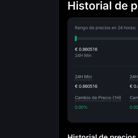
Historial de
Rango de precios en 24 horas:
€ 0.860516
24H Mín
24H Mín
24H
€ 0.860516
€ 0
Cambio de Precio (1H)
Cam
0.00%
0.0
Historial de preci