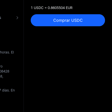
1 USDC = 0.8605504 EUR
s
Convertir USDC a EUR
Comprar USDC
horas. El
ro
608428
48
,
7 días. En