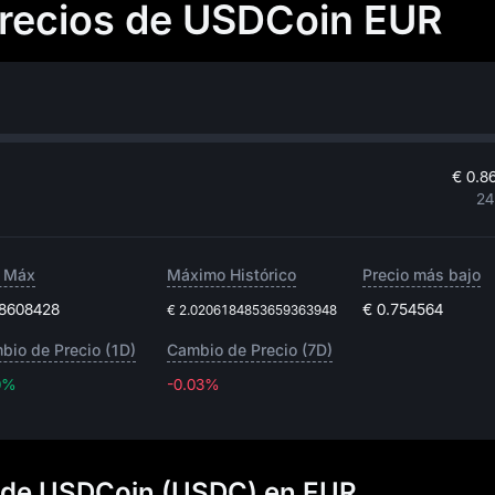
 precios de USDCoin EUR
€ 0.8
24
 Máx
Máximo Histórico
Precio más bajo
.8608428
€ 0.754564
€ 2.0206184853659363948
bio de Precio (1D)
Cambio de Precio (7D)
0%
-0.03%
-0.03%
os de USDCoin (USDC) en EUR