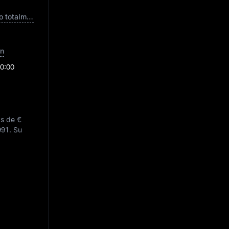
Cap. de mercado totalmente diluida
ón
0:00
as de
€
991
. Su