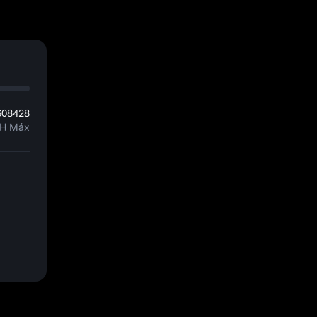
608428
H Máx