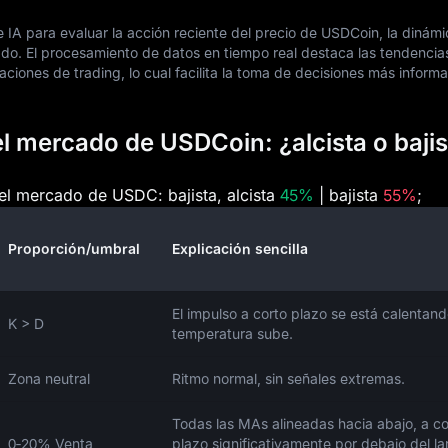
 IA para evaluar la acción reciente del precio de USDCoin, la dinámi
ado. El procesamiento de datos en tiempo real destaca las tendencia
ciones de trading, lo cual facilita la toma de decisiones más inform
l mercado de USDCoin: ¿alcista o bajis
 el mercado de USDC: bajista, alcista
45%
| bajista
55%
;
Proporción/umbral
Explicación sencilla
El impulso a corto plazo se está calentand
K > D
temperatura sube.
Zona neutral
Ritmo normal, sin señales extremas.
Todas las MAs alineadas hacia abajo, a co
0‑20% Venta
plazo significativamente por debajo del la