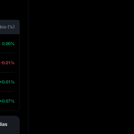
bio (%)
0.00%
-0.01%
+0.01%
+0.07%
ías