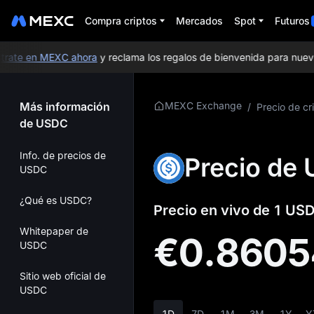
Compra criptos
Mercados
Spot
Futuros
ate en MEXC ahora
y reclama los regalos de bienvenida para nuevos 
Más información
MEXC Exchange
/
Precio de cr
de USDC
Info. de precios de
Precio de
USDC
¿Qué es USDC?
Precio en vivo de 1 US
Whitepaper de
€0.8605
USDC
Sitio web oficial de
USDC
1D
7D
1M
3M
1Y
Y