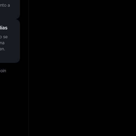
nto a
ías
o se
una
en.
Coin