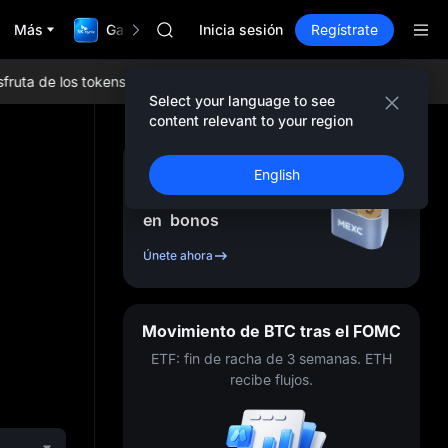
SKYAI
Más
Gala TradFi de $1,000,000
ACE
Inicia sesión
Regístrate
HFT
SPCX
 de los tokens más populares, airdrops diarios, las tarifas de tradin
UNITREE
Select your language to see
Futuro de Unitree ya en vivo
content relevant to your region
Suscripción mercado 10A
SPCX sube pese al lock-up
Regístrate y recibe
English
SKYAI
hasta
10,000
USDT
ACE
en
bonos
HFT
SPCX
Únete ahora
UNITREE
Futuro de Unitree ya en vivo
Suscripción mercado 10A
Movimiento de BTC tras el FOMC
SPCX sube pese al lock-up
ETF: fin de racha de 3 semanas. ETH
recibe flujos.