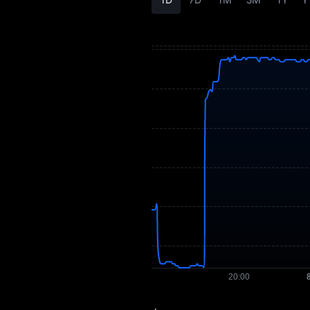
SINGULARRY
Tokenomics de
SINGULARRY
Previsão de preço
de SINGULARRY
Histórico de preço
de SINGULARRY
Guia de compra de
SINGULARRY
Conversor de
SINGULARRY para
moeda Fiat
Spot SINGULARRY
Pré-mercado