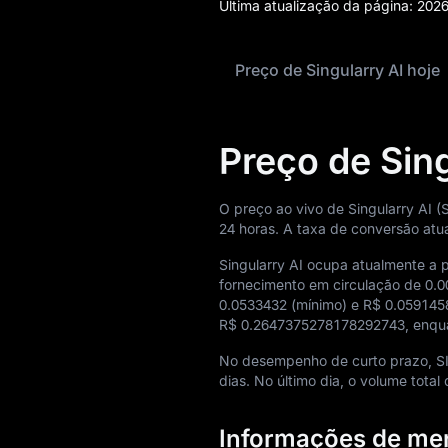
Última atualização da página:
2026
Ganhos
Preço de Singularry AI hoje
Airdrop+
Notícias
Preço de Sing
Blog
Aprendizado
O preço ao vivo de Singularry AI
24 horas. A taxa de conversão a
Singularry AI ocupa atualmente a 
fornecimento em circulação de
0.
0.0533432
(mínimo) e
R$ 0.059145
R$ 0.2647375278178292743
, enqu
No desempenho de curto prazo,
dias. No último dia, o volume tota
Informações de me