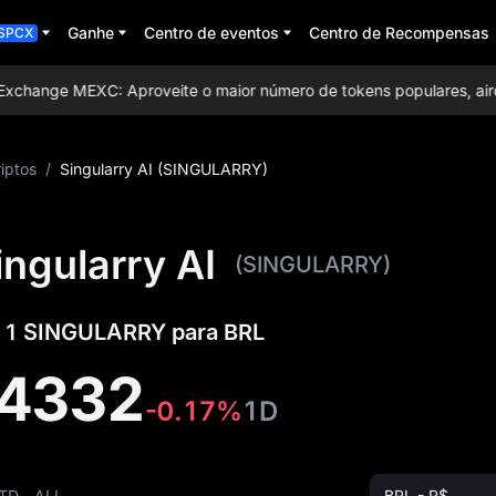
Ganhe
Centro de eventos
Centro de Recompensas
SPCX
hange MEXC: Aproveite o maior número de tokens populares, airdro
iptos
/
Singularry AI (SINGULARRY)
ngularry AI
(SINGULARRY)
e 1 SINGULARRY para BRL
84332
-0.17%
1D
TD
ALL
BRL - R$