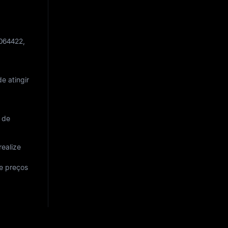
.064422
,
de atingir
 de
realize
de preços