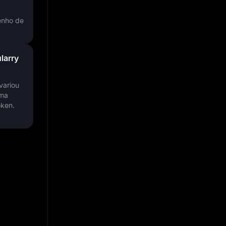
enho de
larry
variou
uma
oken.