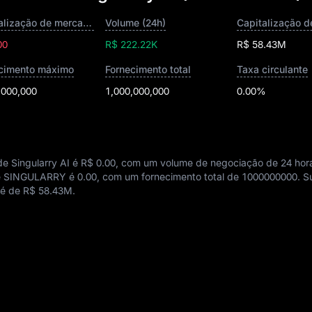
Capitalização de mercado
Volume (24h)
00
R$ 222.22K
R$ 58.43M
cimento máximo
Fornecimento total
Taxa circulante
,000,000
1,000,000,000
0.00%
de Singularry AI é
R$ 0.00
, com um volume de negociação de 24 hor
 de SINGULARRY é
0.00
, com um fornecimento total de
1000000000
. S
 é de
R$ 58.43M
.