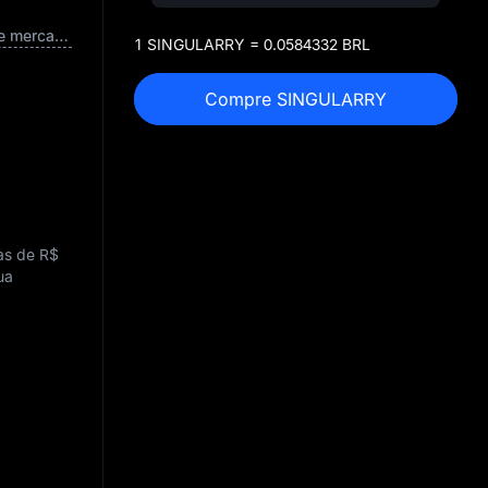
Capitalização de mercado totalmente diluída
1 SINGULARRY = 0.0584332 BRL
Compre SINGULARRY
as de
R$
ua