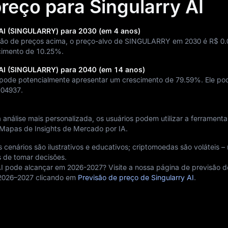
reço para Singularry AI
 AI (SINGULARRY) para 2030 (em 4 anos)
são de preços acima, o preço-alvo de SINGULARRY em 2030 é
R$ 0
cimento de
10.25%
.
 AI (SINGULARRY) para 2040 (em 14 anos)
I pode potencialmente apresentar um crescimento de
79.59%
. Ele po
104937
.
análise mais personalizada, os usuários podem utilizar a ferramenta
Mapas de Insights de Mercado por IA.
cenários são ilustrativos e educativos; criptomoedas são voláteis – 
 de tomar decisões.
AI pode alcançar em 2026-2027? Visite a nossa página de previsão 
2026–2027 clicando em
Previsão de preço de Singularry AI
.