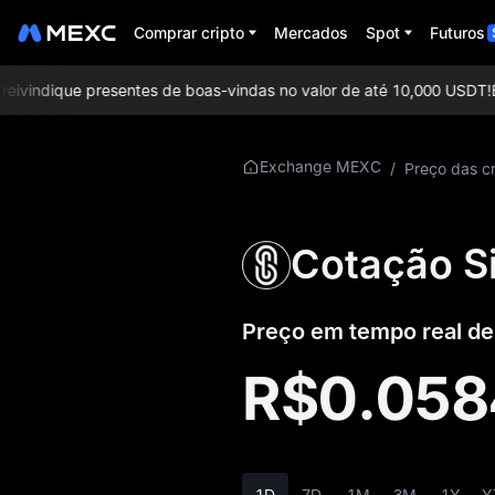
Comprar cripto
Mercados
Spot
Futuros
ivindique presentes de boas-vindas no valor de até 10,000 USDT!
Exc
Mais sobre
Exchange MEXC
/
Preço das cr
SINGULARRY
Informações sobre
Cotação Si
preços de
SINGULARRY
Preço em tempo real d
O que é
SINGULARRY
R$0.05
Whitepaper de
SINGULARRY
Site oficial do
1D
7D
1M
3M
1Y
Y