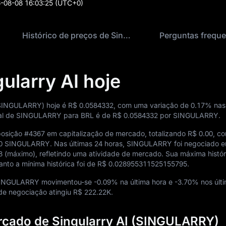
-08-08 16:03:25
(UTC+0)
Histórico de preços de Singularry AI
Perguntas freque
ularry AI hoje
 (SINGULARRY) hoje é
R$ 0.0584332
, com uma variação de
0.17%
nas 
tual de SINGULARRY para BRL é de
R$ 0.0584332
por SINGULARRY.
posição
#4367
em capitalização de mercado, totalizando
R$ 0.00
, c
00 SINGULARRY
. Nas últimas 24 horas, SINGULARRY foi negociado 
8
(máximo), refletindo uma atividade de mercado. Sua máxima histór
anto a mínima histórica foi de
R$ 0.028955311525155795
.
 SINGULARRY movimentou-se
-0.09%
na última hora e
-3.70%
nos últ
l de negociação atingiu
R$ 222.22K
.
rcado de Singularry AI (SINGULARRY)