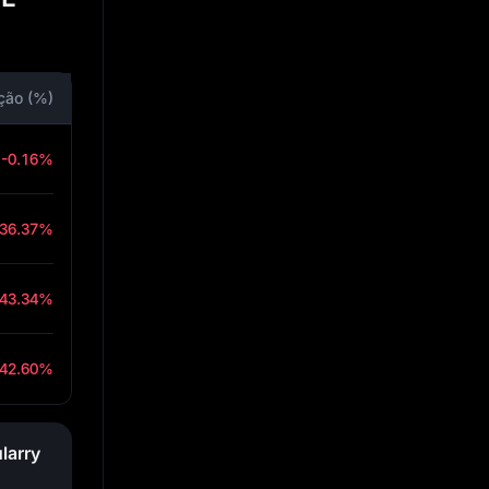
ção (%)
-0.16%
-36.37%
-43.34%
-42.60%
larry