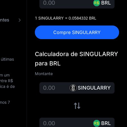
BRL
1 SINGULARRY = 0.0584332 BRL
ntes
Conversor de SINGULARRY para BRL
Compre SINGULARRY
Calculadora de SINGULARRY
últimas
para BRL
Montante
om um
entre
R$
ica é de
SINGULARRY
imos 7
BRL