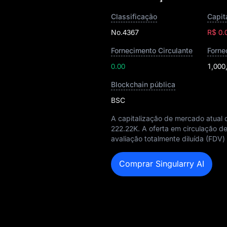
Classificação
No.4367
R$ 0.
Fornecimento Circulante
Forne
0.00
1,000
Blockchain pública
BSC
A capitalização de mercado atual 
222.22K
. A oferta em circulação
avaliação totalmente diluída (FDV)
Comprar Singularry AI