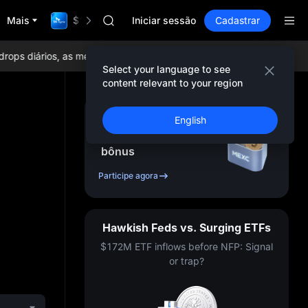
UNITREE STAR Market Subscription on Aug
Mais
$1,000,000 TradFi Gala
SPCX rises despite lock-up expiry
Iniciar sessão
Cadastrar
GOLD(XAU)
AAOI
ps diários, as menores taxas de negociação do mundo e liquidez a
SKYAI
Select your language to see
UNITREE STAR Market Subscription on Aug
content relevant to your region
SPCX rises despite lock-up expiry
Cadastre-se e receba
English
até
10,000
USDT
em
bônus
Participe agora
Hawkish Feds vs. Surging ETFs
$172M ETF inflows before NFP: Signal
or trap?