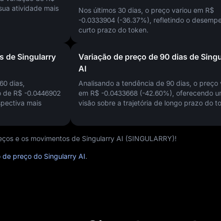
 sua atividade mais
Nos últimos 30 dias, o preço variou em
R$
-0.0333904 (-36.37%)
, refletindo o desemp
curto prazo do token.
s de Singularry
Variação de preço de 90 dias de Singu
AI
60 dias,
Analisando a tendência de 90 dias, o preço 
o de
R$ -0.0446902
em
R$ -0.0433668 (-42.60%)
, oferecendo 
pectiva mais
visão sobre a trajetória de longo prazo do t
preços e os movimentos de Singularry AI (SINGULARRY)!
o de preço do Singularry AI
.