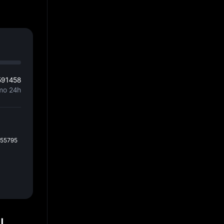
L
591458
mo 24h
155795
RL