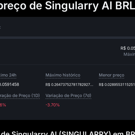
preço de Singularry AI BR
:
R$ 0.0
Máxi
imo 24h
Máximo histórico
Menor preço
0.0591458
R$ 0.2647375278178292743
R$ 0.028955311525
eração de Preço (1D)
Variação de Preço (7d)
16%
-3.70%
-3.70%
s de Singularry AI (SINGULARRY) em B