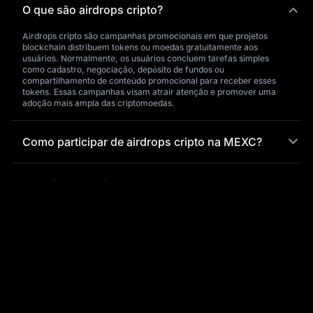
O que são airdrops cripto?
Airdrops cripto são campanhas promocionais em que projetos
blockchain distribuem tokens ou moedas gratuitamente aos
usuários. Normalmente, os usuários concluem tarefas simples
como cadastro, negociação, depósito de fundos ou
compartilhamento de conteúdo promocional para receber esses
tokens. Essas campanhas visam atrair atenção e promover uma
adoção mais ampla das criptomoedas.
Como participar de airdrops cripto na MEXC?
Qual é a importância dos airdrops cripto e
quais benefícios eles oferecem aos usuários?
Por que escolher a MEXC para airdrops cripto?
O que devo fazer se encontrar problemas ao
comprar tokens na MEXC?