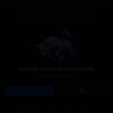
SPCX rises despite lock-up expiry
caso de dúvidas, entre em contato com o Atendimento ao Cliente.
SKYAI
Comprar cripto
ACE
Mercados
Spot
Futuros
UNITREE
HFT
SPCX
UNITREE
Unitree Future Now Live
UNITREE STAR Market Subscription on Aug 10
SPCX rises despite lock-up expiry
SKYAI
ACE
HFT
SPCX
UNITREE
Unitree Future Now Live
UNITREE STAR Market Subscription on Aug 10
Sign Up
Sign in with G
SPCX rises despite lock-up expiry