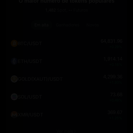
O maior número de tokens populares
1,482
Spot,
--
Futuros
Em alta
Ganhadores
Novos
64,831.96
BTC/USDT
+0.29%
1,914.14
ETH/USDT
+0.16%
4,299.36
GOLD(XAUT)/USDT
+1.93%
73.68
SOL/USDT
+0.49%
369.67
XMR/USDT
+1.25%
Ver mais