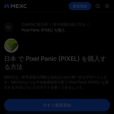
LLY
暗号資産を購入
市場
現物
新規登録
先物取引
BLESS
PLTR
HEI
CYS
SHOP
/
/
MEXC 取引所
暗号資産の購入方法
LLY
Pixel Panic (PIXEL) を購入
BLESS
HEI
CYS
日本 で Pixel Panic (PIXEL) を購入す
る方法
MEXCは、暗号資産の理解を深めるための第一歩をサポートしま
す。MEXCのような中央集権型取引所で Pixel Panic (PIXEL) を購
入する方法についてのガイドを探ってみましょう。
今すぐ新規登録