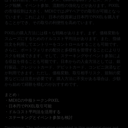
ング報酬、イベント参加、流動性の強化などがあります。PIXEL
の市場役割は大きく、MEXCではJPYペアでの取引が可能となっ
ています。これにより、日本の投資家は日本円でPIXELを購入す
ることができ、その取引の利便性を高めています。
PIXELの購入方法には様々な戦略があります。まず、価格変動を
スムーズにするためのドルコスト平均法があります。また、指値
注文を利用してエントリーをコントロールすることも可能です。
さらに、ポートフォリオの配分と多様性を管理することによりリ
スクを軽減できます。そして、ステーキングやイベント参加によ
る収益を得ることも可能です。日本からの入金方法としては、銀
行振込、クレジットカード、デビットカード、コンビニ決済など
が利用できます。ただし、価格変動、取引相手リスク、規制の変
更などには注意が必要です。購入方法に不安がある場合は、少額
から始めて経験を積むのがおすすめです。
まとめ：
・MEXCの中核トークンPIXEL
・日本円でPIXEL取引可能
・ドルコスト平均法を活用する
・ステーキングとイベント参加も検討
Disclaimer: The information provided in this material does not