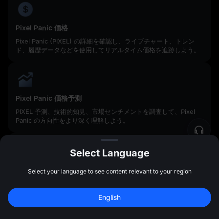
Pixel Panic 価格
Pixel Panic (PIXEL) の詳細を確認し、ライブチャート、トレン
ド、履歴データなどを使用してリアルタイム価格を追跡しよう。
Pixel Panic 価格予測
PIXEL 予測、技術的知見、市場センチメントを調査して、Pixel
Panic の方向性をより深く理解しよう。
Select Language
MEXCレート変換
Select your language to see content relevant to your region
MEXCのレート変換ツールを使えば PIXEL をUSDT、BTC、その
新規登録して 
10,000 USDT
 の先物ボーナス
他の主要トークンに瞬時に変換できます。明確なレートとスリッ
English
ページゼロで、ワンクリックで素早く変換できます。
を受け取ろう
新規登録
47:59:44