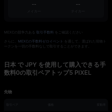
--
--
メイカー
テイカー
MEXCの競争力ある
取引手数料
をご確認ください
さらに、
MEXCの手数料ゼロイベント
を通して、選ばれた現物ト
ークンを一切の手数料なしで取引することができます。
日本 で JPY を使用して購入できる手
数料0の取引ペアトップ5 PIXEL
先物
取引ペア
価格
変動率