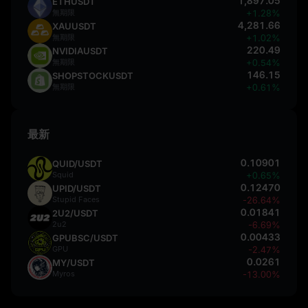
1,897.05
ETHUSDT
無期限
+1.28%
4,281.66
XAUUSDT
無期限
+1.02%
220.49
NVIDIAUSDT
無期限
+0.54%
146.15
SHOPSTOCKUSDT
無期限
+0.61%
最新
0.10901
QUID/USDT
Squid
+0.65%
0.12470
UPID/USDT
Stupid Faces
-26.64%
0.01841
2U2/USDT
2u2
-6.69%
0.00433
GPUBSC/USDT
GPU
-2.47%
0.0261
MY/USDT
Myros
-13.00%