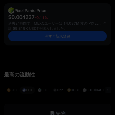
Pixel Panic Price
$0.004237
-0.11%
過去24時間で、MEXCユーザーは
14.087M
枚の PIXEL 、合
計
59.819K
USDTを購入しました。
今すぐ新規登録
最高の流動性
BTC
ETH
SOL
XRP
DOGE
GOLD(XAUT)
S
先物