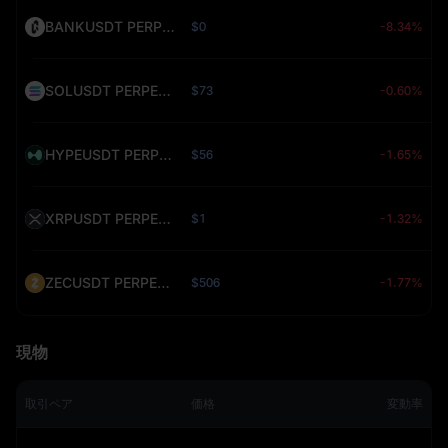
BANKUSDT PERPETUAL (BANK)
$0
-8.34%
SOLUSDT PERPETUAL (SOL)
$73
-0.60%
HYPEUSDT PERPETUAL (HYPE)
$56
-1.65%
XRPUSDT PERPETUAL (XRP)
$1
-1.32%
ZECUSDT PERPETUAL (ZEC)
$506
-1.77%
現物
取引ペア
価格
変動率