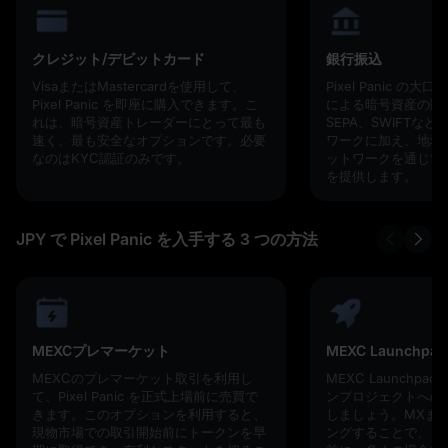
クレジット/デビットカード
銀行振込
VisaまたはMastercardを使用して、
Pixel Panic 
Pixel Panic を即座に購入できます。こ
による暗号資産の購
れは、暗号資産トレーダーにとって最も
SEPA、SWIFTな
速く、最も安全なオプションです。必要
ワークに加え、地域
なのはKYC認証のみです。
ットワークを通じて
を提供します。
JPY で Pixel Panic を入手する 3 つの方法
MEXCプレマーケット
MEXC Launchpad
MEXCのプレマーケット取引を利用し
MEXC Launchp
て、Pixel Panic を正式上場前に売買で
ンプロジェクトへの
きます。このオプションを利用すると、
しましょう。MXまた
現物市場での取引開始前にトークンを早
ングすることで、ト