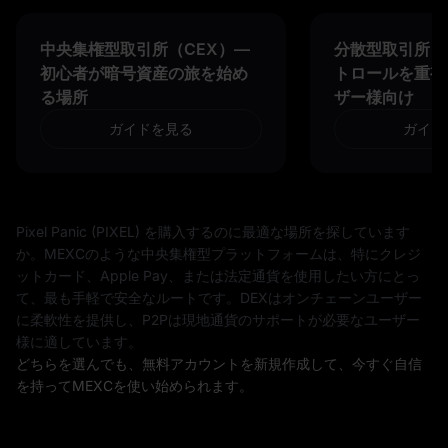
中央集権型取引所（CEX）—
分散型取引所（D
初心者が暗号資産の旅を始め
トロールを重視
る場所
ザー様向け
ガイドを見る
ガイド
Pixel Panic (PIXEL) を購入するのに最適な場所を探しています
か。MEXCのような中央集権型プラットフォームは、特にクレジ
ットカード、Apple Pay、または法定通貨を使用したい方にとっ
て、最も手軽で安全なルートです。DEXはオンチェーンユーザー
に柔軟性を提供し、P2Pは現地通貨のサポートが必要なユーザー
様に適しています。
どちらを選んでも、無料アカウントを新規作成して、今すぐ自信
を持ってMEXCを使い始められます。