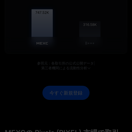
748.54
K
317.00
K
B***
参照元：各取引所の公式公開データ
|
第三者機関による流動性分析
今すぐ新規登録