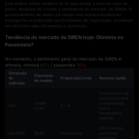
Esta análise utiliza modelos de IA para avaliar a recente ação de
preço, dinâmica de volume e sentimento de mercado de SIREN. O
processamento de dados em tempo real destaca tendências
emergentes e potenciais oportunidades de negociação, auxiliando
em decisões mais informadas e oportunas.
Tendência do mercado de SIREN hoje: Otimista ou
Pessimista?
No momento, o sentimento geral do mercado de SIREN é:
otimista, otimista
65%
| pessimista
35%
;
Dimensão
Conclusão
do
Proporção/Limiar
Resumo rápido
do modelo
indicador
O momentum de
curto prazo está
Golden
se aquecendo,
KDJ
K > D
Cross
com a
temperatura
subindo.
Ritmo normal,
StochRSI
20‑80
Zona neutra
sem sinais
extremos.