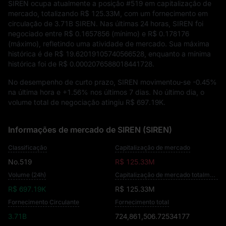
SIREN ocupa atualmente a posição
#519
em capitalização de
mercado, totalizando
R$ 125.33M
, com um fornecimento em
circulação de
3.71B SIREN
. Nas últimas 24 horas, SIREN foi
negociado entre
R$ 0.1657856
(mínimo) e
R$ 0.178176
(máximo), refletindo uma atividade de mercado. Sua máxima
histórica é de
R$ 19.62019105740566528
, enquanto a mínima
histórica foi de
R$ 0.0002076588018441728
.
No desempenho de curto prazo, SIREN movimentou-se
-0.45%
na última hora e
+1.56%
nos últimos 7 dias. No último dia, o
volume total de negociação atingiu
R$ 697.19K
.
Informações de mercado de SIREN (SIREN)
Classificação
Capitalização de mercado
No.519
R$ 125.33M
Volume (24h)
Capitalização de mercado totalmente diluída
R$ 697.19K
R$ 125.33M
Fornecimento Circulante
Fornecimento total
3.71B
724,861,506.72534177