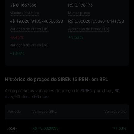
R$ 0.1657856
R$ 0.178176
Máximo histórico
Menor preço
R$ 19.62019105740566528
R$ 0.0002076588018441728
Variação de Preço (1h)
Alteração de Preço (1D)
-0.45%
+1.53%
Variação de Preço (7d)
+1.56%
+1.56%
Histórico de preços de SIREN (SIREN) em BRL
Acompanhe as variações de preço de SIREN para hoje, 30
dias, 60 dias e 90 dias:
Período
Variação (BRL)
Variação (%)
Hoje
R$ +0.0026055
+1.53%