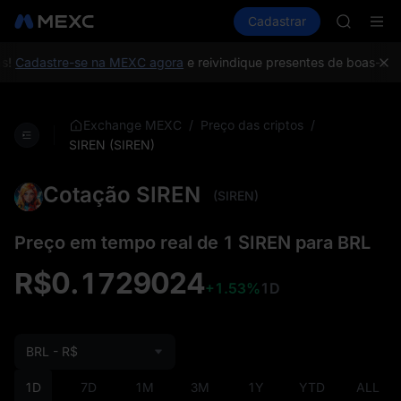
GOLD(X
Comprar cripto
Mercados
Cadastrar
Spot
Futuros
SPCX
S
CASHCA
HFT
!
Cadastre-se na MEXC agora
e reivindique presentes de boas-vinda
UNITREE
Unitree 
GOLD(X
/
/
Exchange MEXC
Preço das criptos
SPCX
SIREN (SIREN)
CASHCA
HFT
Cotação SIREN
(SIREN)
UNITREE
Unitree 
Preço em tempo real de 1 SIREN para BRL
R$0.1729024
+1.53%
1D
BRL - R$
1D
7D
1M
3M
1Y
YTD
ALL