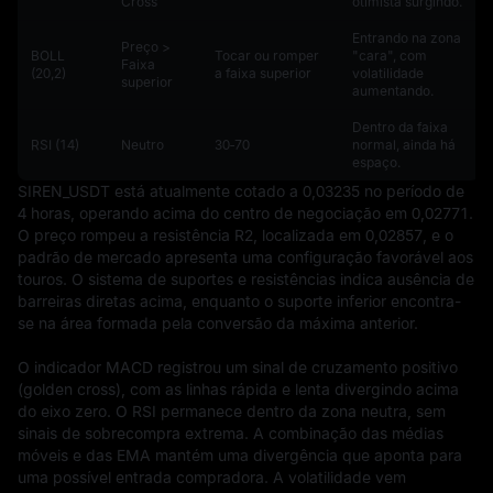
Cross
otimista surgindo.
Entrando na zona
Preço >
BOLL
Tocar ou romper
"cara", com
Faixa
(20,2)
a faixa superior
volatilidade
superior
aumentando.
Dentro da faixa
RSI (14)
Neutro
30‑70
normal, ainda há
espaço.
SIREN_USDT está atualmente cotado a 0,03235 no período de 
4 horas, operando acima do centro de negociação em 0,02771. 
O preço rompeu a resistência R2, localizada em 0,02857, e o 
padrão de mercado apresenta uma configuração favorável aos 
touros. O sistema de suportes e resistências indica ausência de 
barreiras diretas acima, enquanto o suporte inferior encontra-
se na área formada pela conversão da máxima anterior.

O indicador MACD registrou um sinal de cruzamento positivo 
(golden cross), com as linhas rápida e lenta divergindo acima 
do eixo zero. O RSI permanece dentro da zona neutra, sem 
sinais de sobrecompra extrema. A combinação das médias 
móveis e das EMA mantém uma divergência que aponta para 
uma possível entrada compradora. A volatilidade vem 