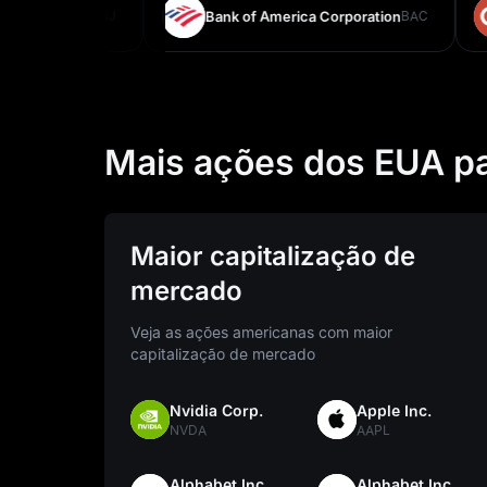
ohnson
JNJ
Bank of America Corporation
BAC
O
Mais ações dos EUA pa
Maior capitalização de
mercado
Veja as ações americanas com maior
capitalização de mercado
Nvidia Corp.
Apple Inc.
NVDA
AAPL
Alphabet Inc.
Alphabet Inc.