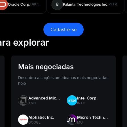
racle Corp.
ORCL
Palantir Technologies Inc.
PLTR
Cadastre-se
ra explorar
Mais negociadas
Descubra as ações americanas mais negociadas
hoje
Advanced Micro Devices
Intel Corp.
AMD
INTC
Alphabet Inc.
Micron Technology, Inc.
GOOGL
MU