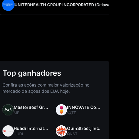
UNITEDHEALTH GROUP INCORPORATED (Delaware)
UNH
Top ganhadores
Confira as ações com maior valorização no
mercado de ações dos EUA hoje.
MasterBeef Group
INNOVATE Corp.
MB
VATE
Huadi International Group Co., Ltd.
QuinStreet, Inc.
HUDI
QNST