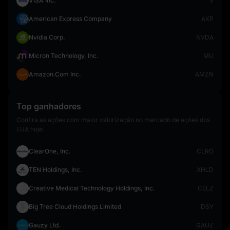
VISA Inc.
V
American Express Company
AXP
Nvidia Corp.
NVDA
Micron Technology, Inc.
MU
Amazon.Com Inc.
AMZN
Top ganhadores
Confira as ações com maior valorização no mercado de ações dos
EUA hoje.
ClearOne, Inc.
CLRO
TEN Holdings, Inc.
XHLD
Creative Medical Technology Holdings, Inc.
CELZ
Big Tree Cloud Holdings Limited
DSY
Gauzy Ltd.
GAUZ