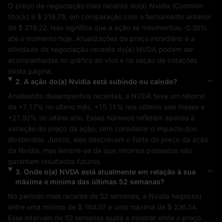
O preço de negociação mais recente do(a) 
Nvidia
 (
Common 
Stock
) é 
$ 218.75
, em comparação com o fechamento anterior 
de 
$ 219.22
. Isso significa que a ação se movimentou 
-0.20%
até o momento hoje. Atualizações de preço intradiário e a 
atividade de negociação recente do(a) 
NVDA
 podem ser 
acompanhadas no gráfico ao vivo e na seção de cotações 
desta página.
2
.
A ação do(a)
Nvidia
está subindo ou caindo?
Analisando desempenhos recentes, a 
NVDA
 teve um retorno 
de 
+7.17%
 no último mês, 
+15.11%
 nos últimos seis meses e 
+21.92%
 no último ano. Esses números refletem apenas a 
variação do preço da ação, sem considerar o impacto dos 
dividendos. Juntos, eles descrevem o 
Forte
 do preço da ação 
da 
Nvidia
, mas lembre-se de que retornos passados não 
garantem resultados futuros.
3
.
Onde o(a)
NVDA
está atualmente em relação à sua
máxima e mínima das últimas 52 semanas?
No período mais recente de 52 semanas, a 
Nvidia
 negociou 
entre uma mínima de 
$ 164.07
 e uma máxima de 
$ 236.54
. 
Esse intervalo de 52 semanas ajuda a mostrar onde o preço 