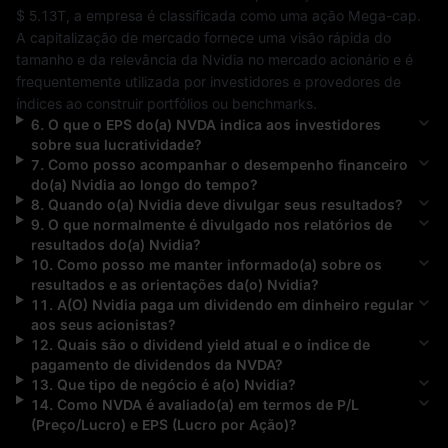
$ 5.13T
, a empresa é classificada como uma ação 
Mega-cap
. 
A capitalização de mercado fornece uma visão rápida do 
tamanho e da relevância da 
Nvidia
 no mercado acionário e é 
frequentemente utilizada por investidores e provedores de 
índices ao construir portfólios ou benchmarks.
6
.
O que o EPS do(a)
NVDA
indica aos investidores
sobre sua lucratividade?
7
.
Como posso acompanhar o desempenho financeiro
do(a)
Nvidia
ao longo do tempo?
8
.
Quando o(a)
Nvidia
deve divulgar seus resultados?
9
.
O que normalmente é divulgado nos relatórios de
resultados do(a)
Nvidia
?
10
.
Como posso me manter informado(a) sobre os
resultados e as orientações da(o)
Nvidia
?
11
.
A(O)
Nvidia
paga um dividendo em dinheiro regular
aos seus acionistas?
12
.
Quais são o dividend yield atual e o índice de
pagamento de dividendos da
NVDA
?
13
.
Que tipo de negócio é a(o)
Nvidia
?
14
.
Como
NVDA
é avaliado(a) em termos de P/L
(Preço/Lucro) e EPS (Lucro por Ação)?