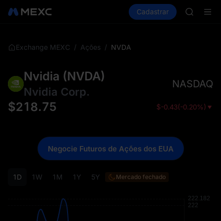
GOLD(X
Comprar cripto
Mercados
Cadastrar
Spot
Futuros
SPCX
S
CASHCA
HFT
UNITREE
/
/
NVDA
Exchange MEXC
Ações
Unitree 
GOLD(X
Nvidia
(
NVDA
)
SPCX
NASDAQ
CASHCA
Nvidia Corp.
HFT
$
218.75
$
-0.43
(
-0.20%
)
UNITREE
Unitree 
Negocie Futuros de Ações dos EUA
1D
1W
1M
1Y
5Y
Mercado fechado