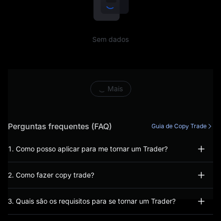
aplicável ou este Contrato
ou outros Documentos
Sem dados
Legais, incluindo, entre
outros, a realização de
atividades de negociação
Mais
proibidas (incluindo, entre
outros, comportamento de
Perguntas frequentes (FAQ)
Guia de Copy Trade
negociação manipulador ou
1. Como posso aplicar para me tornar um Trader?
abusivo), informações
2. Como fazer copy trade?
fraudulentas ou incorretas
foram fornecidas durante o
3. Quais são os requisitos para se tornar um Trader?