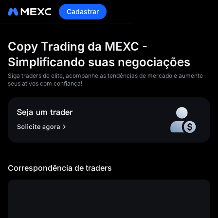
Cadastrar
Copy Trading da MEXC -
Simplificando suas negociações
Siga traders de elite, acompanhe as tendências de mercado e aumente
seus ativos com confiança!
<p>1)Você reconhece e
concorda que a MEXC não
será responsável por
quaisquer perdas e danos
causados por qualquer uma
Correspondência de traders
das seguintes
circunstâncias:</p><article>