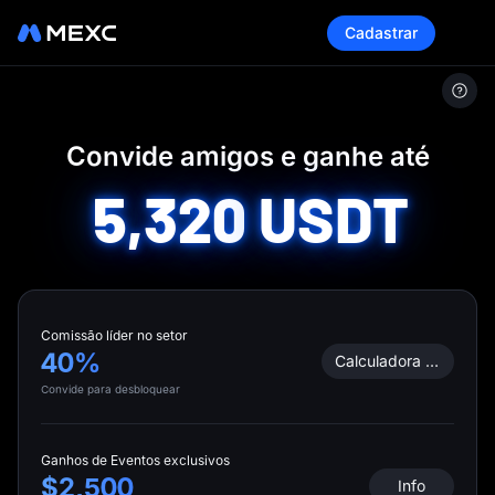
Cadastrar
MEXC
/
Convidar amigos
Convide amigos e ganhe até
5,320
USDT
Comissão líder no setor
40%
Calculadora de comissão
Convide para desbloquear
Ganhos de Eventos exclusivos
$2,500
Info