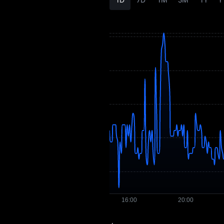
de LIF3
Histórico de preço
de LIF3
Guia de compra de
LIF3
Conversor de LIF3
para moeda Fiat
Spot LIF3
Pré-mercado
Ganhos
Airdrop+
Notícias