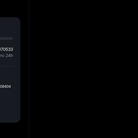
070533
mo 24h
208404