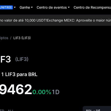
Ganhe
Centro de eventos
Centro de Recompens
UNITREE
valor de até 10,000 USDT!
Exchange MEXC: Aproveite o maior número
iptos
/
LIF3 (LIF3)
IF3
(LIF3)
 1 LIF3 para BRL
69462
0.00%
1D
TD
ALL
BRL - R$