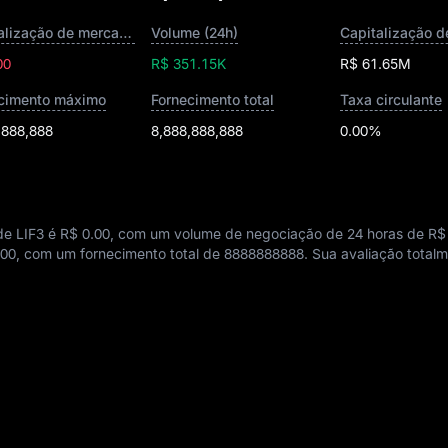
Capitalização de mercado
Volume (24h)
00
R$ 351.15K
R$ 61.65M
cimento máximo
Fornecimento total
Taxa circulante
,888,888
8,888,888,888
0.00%
de LIF3 é
R$ 0.00
, com um volume de negociação de 24 horas de
R$
.00
, com um fornecimento total de
8888888888
. Sua avaliação total