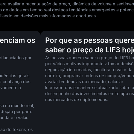
 para avaliar a recente ação de preço, dinâmica de volume e sentime
 de dados em tempo real destaca tendências emergentes e potenci
liando em decisões mais informadas e oportunas.
uenciam os
Por que as pessoas quer
saber o preço de LIF3 hoj
fluenciados por 
As pessoas querem saber o preço do LIF3 hoj
por vários motivos importantes: tomar decisõ
negociação informadas, monitorar o valor da 
ndências gerais 
carteira, programar ordens de compra/venda,
 confiança dos 
avaliar tendências do mercado, calcular 
ivamente a 
lucros/perdas e manter-se atualizado sobre o 
desempenho dos investimentos em tempo rea
nos mercados de criptomoedas.
so no mundo real, 
doção por parte 
nda e o valor.
ção de tokens, os 