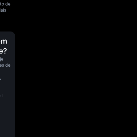
nto de
ais
em
e?
e 
es de 
 
l 