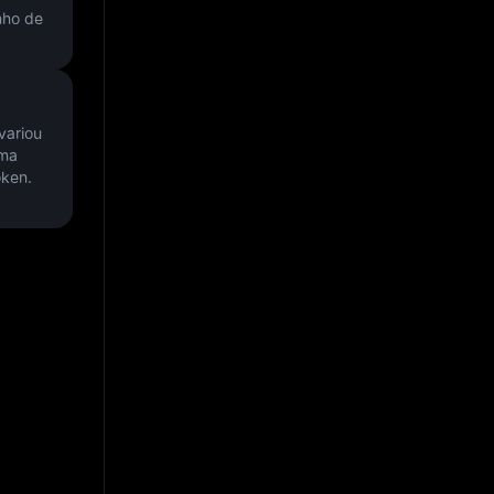
nho de
variou
uma
oken.