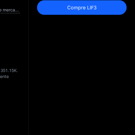
Compre LIF3
Capitalização de mercado totalmente diluída
 351.15K
.
mente