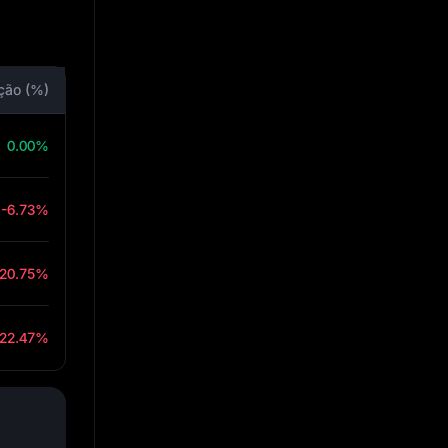
ção (%)
0.00%
-6.73%
-20.75%
-22.47%