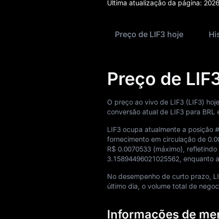
Última atualização da página:
2026
Blog
Aprendizado
Preço de LIF3 hoje
Hi
Preço de LIF3
O preço ao vivo de LIF3 (LIF3) hoj
conversão atual de LIF3 para BRL
LIF3 ocupa atualmente a posição
fornecimento em circulação de
0.0
R$ 0.0070533
(máximo), refletindo
3.15894496021025562
, enquanto a
No desempenho de curto prazo, L
último dia, o volume total de nego
Informações de mer