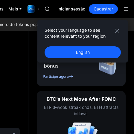
GOLD(XAU)
as
Mais
$1,000,000 TradFi Gala
AAOI
Iniciar sessão
Cadastrar
SKYAI
UNITREE STAR Market Subscription on Aug
 de tokens populares, airdrops diários, as menores taxas de negoc
SPCX rises despite lock-up expiry
Select your language to see
GOLD(XAU)
content relevant to your region
AAOI
SKYAI
Cadastre-se e receba
English
UNITREE STAR Market Subscription on Aug
até
10,000
USDT
em
SPCX rises despite lock-up expiry
bônus
Participe agora
BTC's Next Move After FOMC
ETF 3-week streak ends. ETH attracts
inflows.