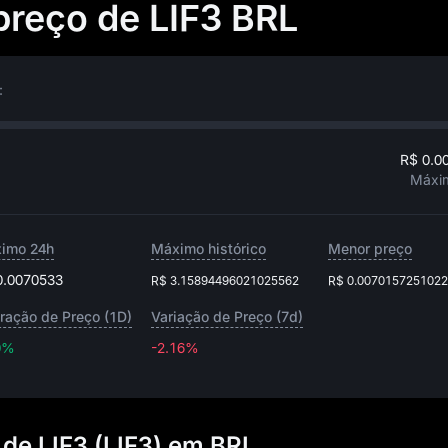
preço de LIF3 BRL
:
R$ 0.0
Máxi
imo 24h
Máximo histórico
Menor preço
0.0070533
R$ 3.15894496021025562
R$ 0.007015725102
eração de Preço (1D)
Variação de Preço (7d)
0%
-2.16%
-2.16%
 de LIF3 (LIF3) em BRL