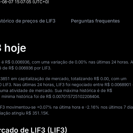
-08-07 15:07:05
(UTC+0)
stórico de preços de LIF3
Perguntas frequentes
 hoje
e é
R$ 0.006936
, com uma variação de
0.00%
nas últimas 24 horas. 
 é de
R$ 0.006936
por LIF3.
#3851
em capitalização de mercado, totalizando
R$ 0.00
, com um
0 LIF3
. Nas últimas 24 horas, LIF3 foi negociado entre
R$ 0.0068901
 uma atividade de mercado. Sua máxima histórica é de
R$
 mínima histórica foi de
R$ 0.007015725102208404
.
IF3 movimentou-se
+0.07%
na última hora e
-2.16%
nos últimos 7 di
ciação atingiu
R$ 351.15K
.
cado de LIF3 (LIF3)