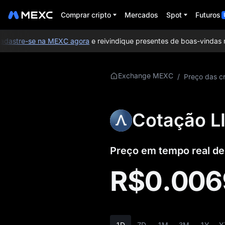
Comprar cripto
Mercados
Spot
Futuros
astre-se na MEXC agora
e reivindique presentes de boas-vindas no 
Mais sobre LIF3
Exchange MEXC
/
Preço das cr
Informações sobre
preços de LIF3
Cotação L
O que é LIF3
Preço em tempo real de
Whitepaper de LIF3
R$0.00
Site oficial do LIF3
Tokenomics de LIF3
Previsão de preço
1D
7D
1M
3M
1Y
Y