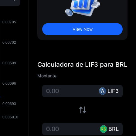
View Now
Calculadora de LIF3 para BRL
Montante
LIF3
BRL