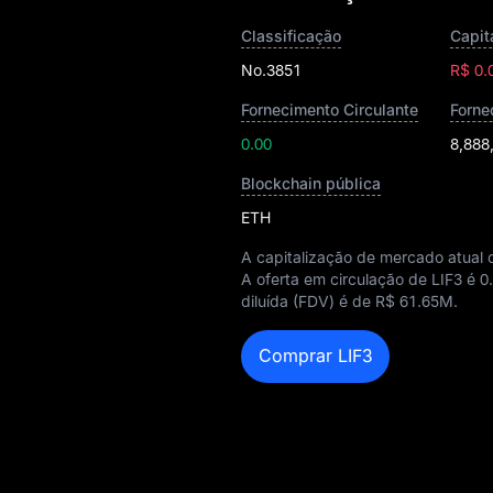
Classificação
No.3851
R$ 0.
Fornecimento Circulante
Forne
0.00
8,888
Blockchain pública
ETH
A capitalização de mercado atual 
A oferta em circulação de LIF3 é
0
diluída (FDV) é de
R$ 61.65M
.
Comprar LIF3