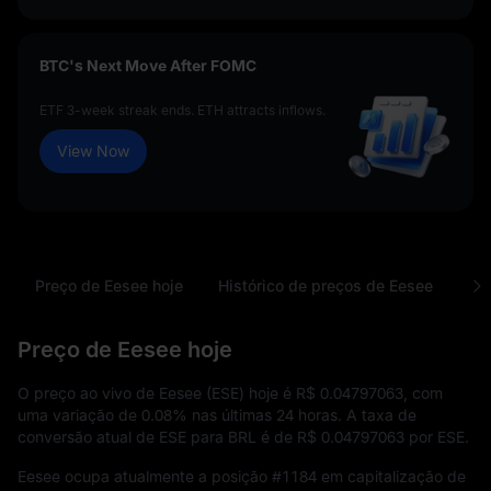
BTC's Next Move After FOMC
ETF 3-week streak ends. ETH attracts inflows.
View Now
Preço de Eesee hoje
Histórico de preços de Eesee
Pe
Preço de Eesee hoje
O preço ao vivo de Eesee (ESE) hoje é
R$ 0.04797063
, com
uma variação de
0.08%
nas últimas 24 horas. A taxa de
conversão atual de ESE para BRL é de
R$ 0.04797063
por ESE.
Eesee ocupa atualmente a posição
#1184
em capitalização de