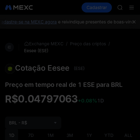
SHOP
Comprar cripto
Mercados
Cadastrar
Spot
Futuros
LLY
P
BLESS
HEI
dastre-se na MEXC agora
e reivindique presentes de boas-vindas n
CYS
SHOP
LLY
/
/
Exchange MEXC
Preço das criptos
BLESS
Eesee (ESE)
HEI
CYS
Cotação Eesee
(ESE)
Preço em tempo real de 1 ESE para BRL
R$0.04797063
+0.08%
1D
BRL - R$
1D
7D
1M
3M
1Y
YTD
ALL