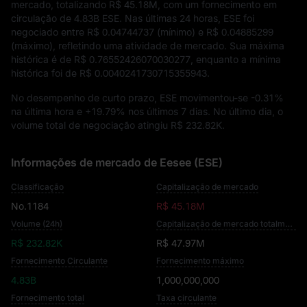
mercado, totalizando
R$ 45.18M
, com um fornecimento em
circulação de
4.83B ESE
. Nas últimas 24 horas, ESE foi
negociado entre
R$ 0.04744737
(mínimo) e
R$ 0.04885299
(máximo), refletindo uma atividade de mercado. Sua máxima
histórica é de
R$ 0.76552426070030277
, enquanto a mínima
histórica foi de
R$ 0.0040241730715355943
.
No desempenho de curto prazo, ESE movimentou-se
-0.31%
na última hora e
+19.79%
nos últimos 7 dias. No último dia, o
volume total de negociação atingiu
R$ 232.82K
.
Informações de mercado de Eesee (ESE)
Classificação
Capitalização de mercado
No.1184
R$ 45.18M
Volume (24h)
Capitalização de mercado totalmente diluída
R$ 232.82K
R$ 47.97M
Fornecimento Circulante
Fornecimento máximo
4.83B
1,000,000,000
Fornecimento total
Taxa circulante