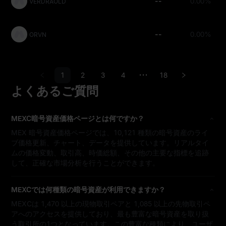
--
0.00%
VERDRAOLD
--
0.00%
ORVN
1
2
3
4
18
•••
よくあるご質問
MEXC暗号資産価格ページとは何ですか？
MEX 暗号資産価格ページでは、10,121 種類の暗号資産のライ
ブ価格更新、チャート、データを提供しています。リアルタイ
ムの価格変動、取引高、時価総額、その他の主要な指標を追跡
して、正確な市場分析を行うことができます。
MEXCでは何種類の暗号資産が利用できますか？
MEXCは 1,470 以上の現物取引ペアと 1,085 以上の先物取引ペ
アへのアクセスを提供しており、最も豊富な暗号資産を取り扱
う取引所の1つとなっています。この豊富な種類により、ユーザ