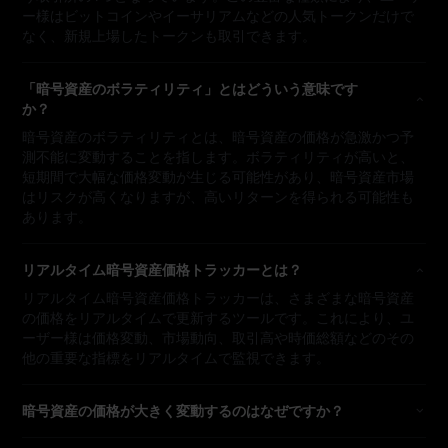
ー様はビットコインやイーサリアムなどの人気トークンだけで
なく、新規上場したトークンも取引できます。
「暗号資産のボラティリティ」とはどういう意味です
か？
暗号資産のボラティリティとは、暗号資産の価格が急激かつ予
測不能に変動することを指します。ボラティリティが高いと、
短期間で大幅な価格変動が生じる可能性があり、暗号資産市場
はリスクが高くなりますが、高いリターンを得られる可能性も
あります。
リアルタイム暗号資産価格トラッカーとは？
リアルタイム暗号資産価格トラッカーは、さまざまな暗号資産
の価格をリアルタイムで更新するツールです。これにより、ユ
ーザー様は価格変動、市場動向、取引高や時価総額などのその
他の重要な指標をリアルタイムで監視できます。
暗号資産の価格が大きく変動するのはなぜですか？