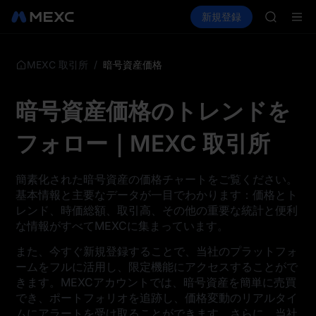
UNITRE
暗号資産を購入
市場
現物
新規登録
先物取引
TUT
SPCX
BMT
MUBARA
UNITRE
/
暗号資産価格
MEXC 取引所
TUT
BMT
暗号資産価格のトレンドを
MUBARA
UNITRE
フォロー｜MEXC 取引所
簡素化された暗号資産の価格チャートをご覧ください。
基本情報と主要なデータが一目でわかります：価格とト
レンド、時価総額、取引高、その他の重要な統計と便利
な情報がすべてMEXCに集まっています。
また、今すぐ新規登録することで、当社のプラットフォ
ームをフルに活用し、限定機能にアクセスすることがで
きます。MEXCアカウントでは、暗号資産を簡単に売買
でき、ポートフォリオを追跡し、価格変動のリアルタイ
ムにアラートを受け取ることができます。さらに、当社