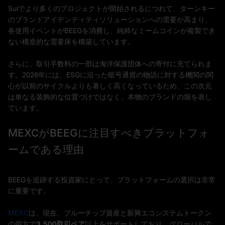
Suiでより多くのプロジェクトが開始されるにつれて、ターンキー
のブランドアイデンティティソリューションへの需要が高まり、
各使用イベントがBEEGを消費し、純粋なミームコインが複製でき
ない構造的な需要床を構築しています。
さらに、取引手数料の一部は海洋保護団体への寄付に充てられま
す。2026年には、ESGに沿った暗号通貨の物語に対する機関の関
心が以前のサイクルよりも著しく高くなっているため、この次元
は単なる装飾的な位置づけではなく、本物のブランドの堀を表し
ています。
MEXCがBEEGに注目すべきプラットフォ
ームである理由
BEEGを追跡する投資家にとって、プラットフォームの選択は非常
に重要です。
MEXC
は、現在、ブルーチップ資産と新興エコシステムトークン
の両方で
3,500取引ペア
以上をサポートしており、グローバルで