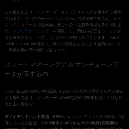
この構造により、インサイダーダンピングリスクが根本的に排除
されます。すべてのトークンホルダーは市場価格で参入し、ミー
ムコインスペースでは本当に珍しい公平な競争環境を作り出しま
す。
MEXC価格トラッカー
を閲覧して、同様の公正なローンチ資
産を確認すると、一貫したパターンが明らかになります。zero-
insider-allocation構造は、時間の経過とともにより強靭なホルダ
ー保持行動を示す傾向があります。
スマートマネーシグナル:オンチェーンデ
ータが示すもの
これがBEEGの物語が興味深いものから分析的に重要なものに移行
する場所であり、オンチェーンの研究者が2026年初頭に注目し始
めた主な理由です。
ダイヤモンドハンド蓄積。
BEEGウォレットアドレスが90日以上保
有している割合は、
2025年末の34%から2026年第1四半期の