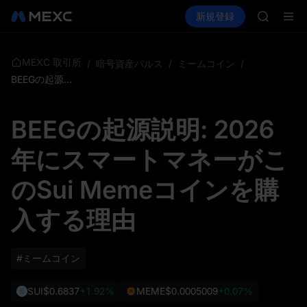
AAOI
暗号資産を購入
市場
現物
新規登録
先物取引
SKYAI
SPCX
UNITRE
ロックア
GOLD(X
MEXC 取引所
/
暗号資産パルス
/
ミームコイン
/
AAOI
BEEGの起源説明: 2026年にスマートマネーがこのSui Memeコインを購入する理由
SKYAI
UNITRE
BEEGの起源説明: 2026
ロックア
年にスマートマネーがこ
のSui Memeコインを購
入する理由
#ミームコイン
SUI
$0.6837
+1.92%
MEME
$0.0005009
+0.07%