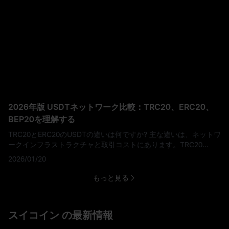
に合うのはどち
2026年版 USDTネットワーク比較：TRC20、ERC20、
BEP20を理解する
TRC20とERC20のUSDTの違いは何ですか? 主な違いは、ネットワ
ークインフラストラクチャと取引コストにあります。TRC20
USDTはTronネットワーク上で動作し、低コストでの送金(通常1ド
2026/01/20
ル未満)に最適です。ERC20 USDTはイーサリアムブロックチェー
ン上で動作し、分散型金融アプリケーションの標準として機能し
もっと見る
ますが、ガス代が高くなります(3ドル~10ドル以上)。ネットワー
クに関わら
スイコイン の最新情報