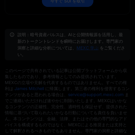
今すぐ SUI を取引
説明：暗号資産パルスは、AIと公開情報源を活用し、最
新のトークントレンドを瞬時にお届けします。専門家の
洞察と詳細な分析については、
MEXC 学ぶ
をご覧くださ
い。
このページで共有されている記事は公開プラットフォームから収
集したものであり、参考情報としてのみ提供されています。
MEXCの立場や見解を代表するものではありません。すべての権
利は
James Mitchell
に帰属します。第三者の権利を侵害するコン
テンツがあると思われる場合は、
service@support.mexc.com
ま
でご連絡いただければ速やかに削除いたします。MEXCはいかな
るコンテンツの正確性、完全性、適時性も保証せず、提供された
情報に基づいて取られたいかなる行動についても責任を負いませ
ん。本コンテンツは、金融、法律、またはその他の専門的なアド
バイスを構成するものではなく、MEXCによる推奨または支持と
して解釈されるべきものでもありません。専門家の洞察と詳細な