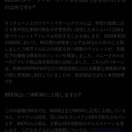
のは何ですか?
オンチェーン上のスマートマネーシグナルとは、特定の資産にお
ける集中的な蓄積行動を示す歴史的に成功したボトムバイ記録を
持つウォレットアドレスを特定することを指します。2026年初頭
のBEEGにおいて、90日間の保有者シェアは34%から51%に上昇
しました;100万ドル以上の資産を持つ複数のウォレットが、市場
以下の価格で構造化ポジションを構築しました。ユニークホルダ
ーのアドレス数は過去最高値を記録しました。これらのパターン
は、初期のPEPEやWIFなどの類似資産における重要な価格再評価
の前に歴史的に先行していましたが、投資保証ではなく参照指標
です。
BEEGはいつMEXCに上場しますか?
この出版物の時点では、BEEGはまだMEXCに正式に上場していま
せん。トークンは現在、主にSuiエコシステムDEXで取引されてい
ます。MEXCの上場は、主要なCEX流動性のマイルストーンを表
します。リアルタイムの上場更新については、
MEXC公式発表ペ