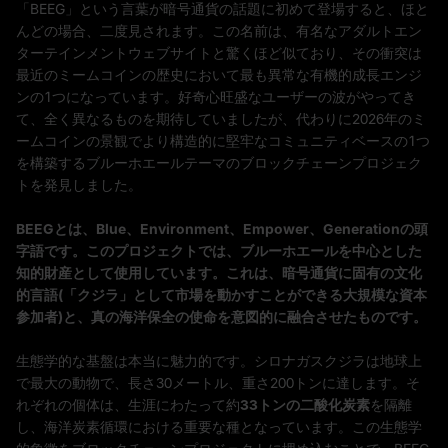
「BEEG」という言葉が暗号通貨の話題に初めて登場すると、ほと
んどの場合、二度見されます。この名前は、有名なアダルトエン
ターテインメントウェブサイトと驚くほど似ており、その衝突は
最近のミームコインの歴史において最も異常な有機的成長エンジ
ンの1つになっています。好奇心旺盛なユーザーの波がやってき
て、全く異なるものを期待していましたが、代わりに2026年のミ
ームコインの景観でより構造的に堅牢なコミュニティベースの1つ
を構築するブルーホエールテーマのブロックチェーンプロジェク
トを発見しました。
BEEGとは、Blue、Environment、Empower、Generationの頭
字語です。このプロジェクトでは、ブルーホエールを中心とした
知的財産として使用しています。これは、暗号通貨に固有の文化
的言語(「クジラ」として市場を動かすことができる大規模な資本
参加者)と、真の海洋保全の使命を意図的に融合させたものです。
生態学的な基盤は本当に魅力的です。シロナガスクジラは地球上
で最大の動物で、長さ30メートル、重さ200トンに達します。そ
れぞれの個体は、生涯にわたって約
33トンの二酸化炭素
を隔離
し、海洋炭素循環における重要な種となっています。この生態学