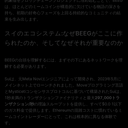
的象徴をブロックチェーンプロジェクトに埋め込むことで、BEEG
は、ほとんどのミームコインが構造的に欠けている物語の深さを
持ち、初期の好奇心フェーズを上回る持続的なコミュニティの結
束を生み出します。
スイのエコシステム:なぜBEEGがここに作
られたのか、そしてなぜそれが重要なのか
BEEGの台頭を理解するには、まずその下にあるネットワークを理
解する必要があります。
Suiは、元Meta Noviエンジニアによって開発され、2023年5月に
メインネット上でローンチされました。Moveプログラミング言語
とMysticetiコンセンサスプロトコルに基づいて構築されたSuiは、
1秒未満のトランザクションファイナリティと最大
297,000トラ
ンザクション/秒
の理論スループットを提供し、すべて$0.0 1以下
のガス料金で提供します。Ethereumの混雑コストに慣れているミ
ームコイントレーダーにとって、これは根本的に異なる体験で
す。