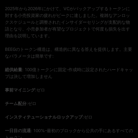
2025年から2026年にかけて、VCがバックアップするトークンに
対する小売投資家の疲れがピークに達しました。複雑なアンロッ
クスケジュールと調整されたインサイダーセリングが支配的な物
語となり、小売参加者が有望なプロジェクトで何度も損失を出す
理由を説明しています。
BEEGのトークン構造は、構造的に異なる答えを提供します。主要
なパラメータは簡単です:
総供給量
: 100億トークンに固定-作成時に設定されたハードキャッ
プは決して増加しません
事前マイニング
:ゼロ
チーム配分
:ゼロ
インスティテューショナルロックアップ
:ゼロ
一日目の流通
: 100%-最初のブロックから公共の手にあるすべての
トークン