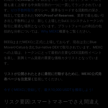
最も速く上場する中央取引所の一つに一貫してランクされていま
す。
ゼロ手数料取引
ポリシー、業界をリードする流動性の深さ、
独立して監査された
100%Proof of Reserves
、業界で最も低い引
き出し手数料により、新しく上場したSuiエコシステムトークンの
取引に最適な場所となっています。プラットフォームの利点の包
括的な分析については、
Why MEXC
概要をご覧ください。
BEEGはまだMEXCに正式に上場しておらず、現在は主にBlue
MoveやCetusを含むSui-native DEXで取引されています。MEXC
への上場は、トークンにとって最初の主要なCEX流動性イベント
を表し、新興ミーム資産の重要な価格カタリストとなっていま
す。
リストが公開されたときに最初に行動するために、
MEXC公式発
表ページを
注意深く
監視してください。
今すぐMEXCに登録して、最大10,000 USDTを獲得しよう!
リスク要因:スマートマネーでさえ間違え