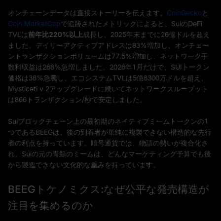
オンチェーンデータは直接ストーリーを伝えます。
CoinGecko
と
Coin MarketCap
で追跡されたメトリックによると、SuiのDeFi
TVLは
前年比220%以上
成長し、2025年末までに26億ドルを超え
ました。デイリーアクティブアドレスは83%増加し、オンチェー
ントランザクションボリュームは77.5%増加し、ネットワーク手
数料収益は268%急増しました。2026年1月だけで、SUIトークン
価格は38%急騰し、エコシステムTVLは5億8300万ドルを超え、
Mysticeti v 2アップグレードに続いてネットワークスループット
は866トランザクション/秒で安定しました。
Suiブロックチェーン上の最初期のネイティブミームトークンの1
つであるBEEGは、後の到着者が単純に複製できない構造的な先行
者の利点を持っています。暗号通貨では、物語の勢いが複合化さ
れ、Suiの元の青鯨のミームは、どんなマーケティング予算でも後
から製造できない文化的な重みを持っています。
BEEGトケノミクス:なぜ公平な発売構造が
注目を集めるのか