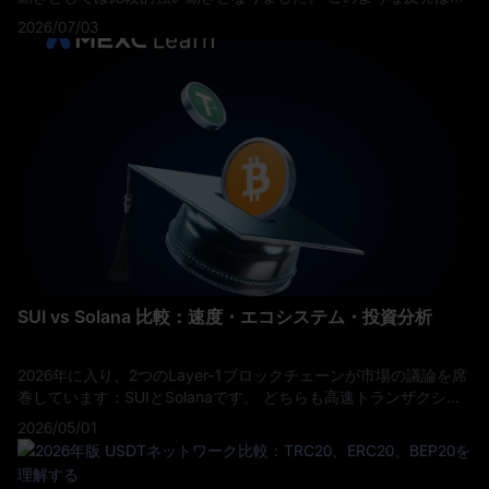
然ながら、これはより大きな上昇の始まりなのか、それとも長期
2026/07/03
的な下落トレンドの中での一時的なリリーフラリーにすぎないの
か、という疑問を生みます。 本記事では、MEXCのリアルタイム
取引データ、集計された市場データ、そして今後の展開に本当に
重要な価格水準を用いて、2026年7月の
SUI vs Solana 比較：速度・エコシステム・投資分析
2026年に入り、2つのLayer-1ブロックチェーンが市場の議論を席
巻しています：SUIとSolanaです。 どちらも高速トランザクショ
ン、低手数料、活発なエコシステムを謳っていますが、その基盤
2026/05/01
となる設計思想はまったく異なります。 このSUI vs Solana比較記
事では、両者のアーキテクチャ、実際のパフォーマンス、エコシ
ステム、投資プロファイルを詳しく解説し、あなたの目標に本当