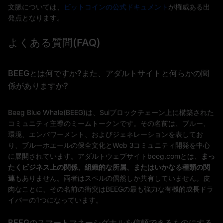
文脈については、
ビットコインの公式ドキュメント
が権威ある出
発点となります。
よくある質問(FAQ)
BEEGとは何ですか?また、アダルトサイトと何らかの関
係がありますか?
Beeg Blue Whale(BEEG)は、Suiブロックチェーン上に構築された
コミュニティ主導のミームトークンです。その名前は、ブルー、
環境、エンパワーメント、およびジェネレーションを表してお
り、ブルーホエールの保全文化とWeb 3コミュニティ開発を中心
に展開されています。アダルトウェブサイトbeeg.comとは、
まっ
たくビジネス上の関係、組織的な所属、またはいかなる種類の関
連
もありません。両者はスペルの偶然しか共有していません。皮
肉なことに、その名前の衝突はBEEGの最も強力な有機的成長ドラ
イバーの1つになっています。
BEEGのスマートマネーシグナルを信頼できるものにする