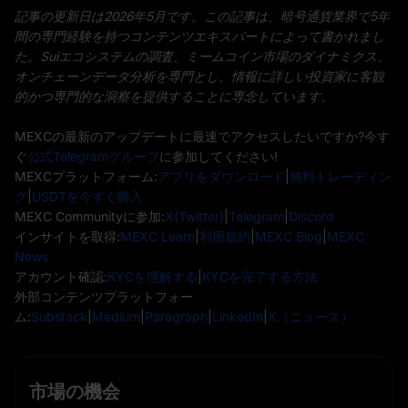
記事の更新日は2026年5月です。この記事は、暗号通貨業界で5年
間の専門経験を持つコンテンツエキスパートによって書かれまし
た。Suiエコシステムの調査、ミームコイン市場のダイナミクス、
オンチェーンデータ分析を専門とし、情報に詳しい投資家に客観
的かつ専門的な洞察を提供することに専念しています。
MEXCの最新のアップデートに最速でアクセスしたいですか?今す
ぐ
公式Telegramグループ
に参加してください!
MEXCプラットフォーム:
アプリをダウンロード
|
無料トレーディン
グ
|
USDTを今すぐ購入
MEXC Communityに参加:
X(Twitter)
|
Telegram
|
Discord
インサイトを取得:
MEXC Learn
|
利用規約
|
MEXC Blog
|
MEXC
News
アカウント確認:
KYCを理解する
|
KYCを完了する方法
外部コンテンツプラットフォー
ム:
Substack
|
Medium
|
Paragraph
|
LinkedIn
|
X（ニュース）
市場の機会