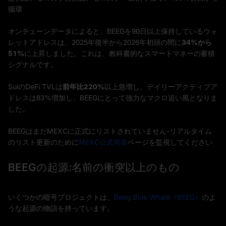
循環
オンチェーンデータによると、BEEGを90日以上保持しているウォ
レットアドレスは、2025年後半から2026年初頭の間に
34%から
51%
に上昇しました。これは、教科書的なスマートマネーの蓄積
シグナルです。
SuiのDeFi TVLは
前年比220%
以上急増し、デイリーアクティブア
ドレスは83%増加し、BEEGにとって強力なマクロ追い風となりま
した。
BEEGはまだMEXCに正式にリストされていません-リアルタイム
のリスト更新のために
MEXC公式発表
ページを監視してください
BEEGの起源:名前の衝突以上のもの
いくつかの暗号プロジェクトは、
Beeg Blue Whale（BEEG）
のよ
うな起源の物語を持っています。