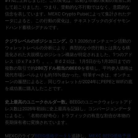
51%
に上昇しました。この変化は、広範な市場の変動の背景に対
して起こりました。つまり、受動的な不行動ではなく、意図的な
信念を表しています。MEXC Crypto Pulseによって集計されたデ
ータによると、この行動の変化は、テキストブックのダイヤモン
ドハンド蓄積シグナルです。
クジラレベルのポジショニング。
Q 1 2026のオンチェーン活動の
ウォレットレベルの分析により、典型的な小売行動とは異なる構
造化された大規模なポジション構築が特定されました。1つのアド
レス（0 x 7 a 3 f）。。。8 d 2 c)は、1月5日から1月20日までの
複数の取引で約
280万ドル相当のBEEG
を蓄積し、平均参入価格は
現代市場レベルよりも約15%低かった。特筆すべきは、オンチェ
ーンの履歴によると、同じウォレットが2024年にPEPEとWIFの底
を成功裏に購入したことです。
史上最高のユニークホルダー数。
BEEGのユニークウォレットアド
レス数は2026年初頭に史上最高を記録し、コンバージョンデータ
によると、「名前の好奇心」トラフィックの有意な割合が本物の
長期保有者に変換されています。
MEXCのライブ
BEEG価格データを
追跡し、
MEXC BEEG価格予測