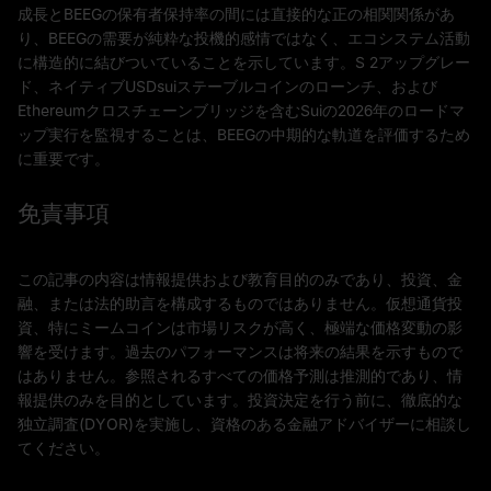
成長とBEEGの保有者保持率の間には直接的な正の相関関係があ
り、BEEGの需要が純粋な投機的感情ではなく、エコシステム活動
に構造的に結びついていることを示しています。S 2アップグレー
ド、ネイティブUSDsuiステーブルコインのローンチ、および
Ethereumクロスチェーンブリッジを含むSuiの2026年のロードマ
ップ実行を監視することは、BEEGの中期的な軌道を評価するため
に重要です。
免責事項
この記事の内容は情報提供および教育目的のみであり、投資、金
融、または法的助言を構成するものではありません。仮想通貨投
資、特にミームコインは市場リスクが高く、極端な価格変動の影
響を受けます。過去のパフォーマンスは将来の結果を示すもので
はありません。参照されるすべての価格予測は推測的であり、情
報提供のみを目的としています。投資決定を行う前に、徹底的な
独立調査(DYOR)を実施し、資格のある金融アドバイザーに相談し
てください。