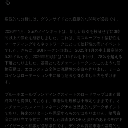
る
客観的な分析には、ダウンサイドとの直接的な関与が必要です。
2026年1月、Suiのメインネットは、新しい取引を検証せずに3時
間以上の停止を経験しました。これは、高スループット信頼性を
マーケティングするネットワークにとって信頼性の高いイベント
でした。さらに、SUIトークン自体は、2025年1月の史上最高値の
5.35ドルから、2026年初頭には1.15ドルを下回り、78%を超える
下落となりました。基礎となるチェーントークンのこのような価
格変動は、エコシステム全体に流動性の空白を作り出し、ミーム
コインはローテーション中に最も急激な引き出し圧力を受けま
す。
ブルーホエールブランディングスイートのロードマップはまだ最
終製品を提供しておらず、市場採用規模は不確定なままです。オ
ンチェーンのスマートマネーシグナルは歴史的なデータポイント
であり、将来のリターンを保証するものではありません。暗号資
産に割り当てる前に、独立した調査(DYOR)と資格のある金融アド
バイザーとの相談が必須条件です。デジタル資産市場の基礎的な