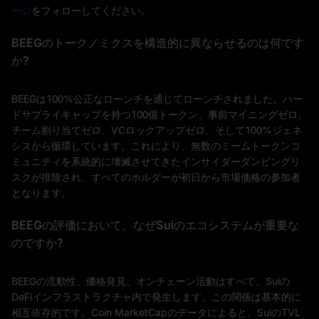
ージ
をフォローしてください。
BEEGのトークノミクスを構造的に異ならせるのは何です
か?
BEEGは100%公正なローンチを通じてローンチされました。ハー
ドサプライキャップを持つ100億トークン、事前マイニングゼロ、
チーム割り当てゼロ、VCロックアップゼロ、そして100%ジェネ
シスから循環しています。これにより、無数のミームトークンコ
ミュニティを系統的に壊滅させてきたインサイダーダンピングリ
スクが排除され、すべてのホルダーが初日から市場価格の参加者
となります。
BEEGの評価において、なぜSuiのエコシステムが重要な
のですか?
BEEGの流動性、価格発見、オンチェーン活動はすべて、Suiの
DeFiインフラストラクチャ内で発生します。この関係は基本的に
相互依存的です。Coin MarketCapのデータによると、SuiのTVL