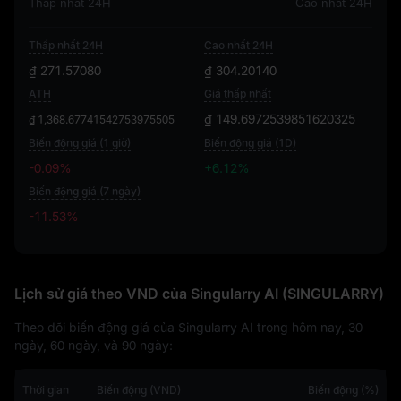
Thấp nhất 24H
Cao nhất 24H
Thấp nhất 24H
Cao nhất 24H
₫ 271.57080
₫ 304.20140
ATH
Giá thấp nhất
₫ 149.6972539851620325
₫ 1,368.67741542753975505
Biến động giá (1 giờ)
Biến động giá (1D)
-0.09%
+6.12%
Biến động giá (7 ngày)
-11.53%
-11.53%
Lịch sử giá theo VND của Singularry AI (SINGULARRY)
Theo dõi biến động giá của Singularry AI trong hôm nay, 30
ngày, 60 ngày, và 90 ngày:
Thời gian
Biến động (VND)
Biến động (%)