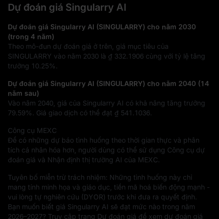
Dự đoán giá Singularry AI
Dự đoán giá Singularry AI (SINGULARRY) cho năm 2030
(trong 4 năm)
Theo mô-đun dự đoán giá ở trên, giá mục tiêu của
SINGULARRY vào năm 2030 là
₫ 332.1906
cùng với tỷ lệ tăng
trưởng
10.25%
.
Dự đoán giá Singularry AI (SINGULARRY) cho năm 2040 (14
năm sau)
Vào năm 2040, giá của Singularry AI có khả năng tăng trưởng
79.59%
. Giá giao dịch có thể đạt
₫ 541.1036
.
Công cụ MEXC
Để có những dự báo tình huống theo thời gian thực và phân
tích cá nhân hóa hơn, người dùng có thể sử dụng Công cụ dự
đoán giá và Nhận định thị trường AI của MEXC.
Tuyên bố miễn trừ trách nhiệm: Những tình huống này chỉ
mang tính minh họa và giáo dục, tiền mã hoá biến động mạnh -
vui lòng tự nghiên cứu (DYOR) trước khi đưa ra quyết định.
Bạn muốn biết giá Singularry AI sẽ đạt mức nào trong năm
2026–2027? Truy cập trang Dự đoán giá để xem dự đoán giá