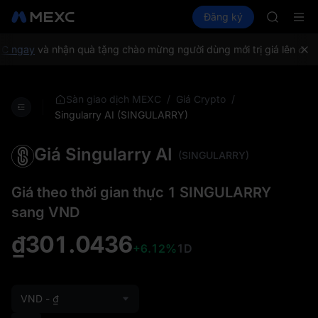
GOLD(X
Mua Crypto
Thị trường
Đăng ký
Spot
Futures
AAOI
SPC
SKYAI
Đăng ký 
C ngay
và nhận quà tặng chào mừng người dùng mới trị giá lên đến 
SPCX tăn
GOLD(X
AAOI
/
/
Sàn giao dịch MEXC
Giá Crypto
SKYAI
Singularry AI (SINGULARRY)
Đăng ký 
SPCX tăn
Giá Singularry AI
(SINGULARRY)
Giá theo thời gian thực 1 SINGULARRY
sang VND
₫301.0436
+6.12%
1D
VND - ₫