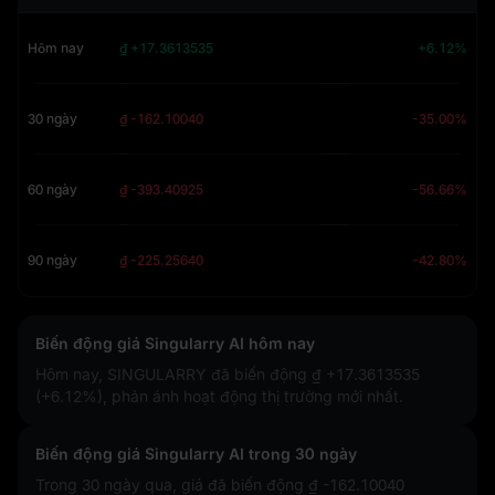
Hôm nay
₫ +17.3613535
+6.12%
30 ngày
₫ -162.10040
-35.00%
60 ngày
₫ -393.40925
-56.66%
90 ngày
₫ -225.25640
-42.80%
Biến động giá Singularry AI hôm nay
Hôm nay, SINGULARRY đã biến động
₫ +17.3613535
(+6.12%)
, phản ánh hoạt động thị trường mới nhất.
Biến động giá Singularry AI trong 30 ngày
Trong 30 ngày qua, giá đã biến động
₫ -162.10040