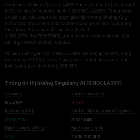
Singularry AI hiện xếp hạng
#4367
theo vốn hoá thị trường tại
₫
0.00
, với nguồn cung lưu hành
0.00 SINGULARRY
. Trong vòng
24 giờ qua, SINGULARRY được giao dịch trong khoảng từ
₫
271.57080
(thấp) đến
₫ 304.20140
(cao), phản ánh hoạt động
thị trường. Mức cao nhất mọi thời đại là
₫
1,368.67741542753975505
, trong khi mức thấp nhất mọi thời
đại là
₫ 149.6972539851620325
.
Về hiệu suất ngắn hạn, SINGULARRY biến động
-0.09%
trong
giờ qua và
-11.53%
trong 7 ngày qua. Trong ngày qua, tổng
khối lượng giao dịch đạt
₫ 685.35M
.
Thông tin thị trường Singularry AI (SINGULARRY)
Xếp hạng
Vốn hóa thị trường
No.4367
₫ 0.00
Khối lượng (24H)
Vốn hóa thị trường pha loãng hoàn toàn
₫ 685.35M
₫ 301.04B
Nguồn cung lưu thông
Nguồn cung tối đa
0.00
1,000,000,000