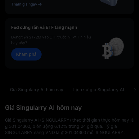
Tham gia ngay
Fed cứng rắn và ETF tăng mạnh
Dòng tiền $172M vào ETF trước NFP: Tín hiệu
hay bẫy?
Khám phá
Giá Singularry AI hôm nay
Lịch sử giá Singularry AI
Câ
Giá Singularry AI hôm nay
Giá Singularry AI (SINGULARRY) theo thời gian thực hôm nay là
₫ 301.04360
, biến động
6.12%
trong 24 giờ qua. Tỷ giá
SINGULARRY sang VND là
₫ 301.04360
mỗi SINGULARRY.