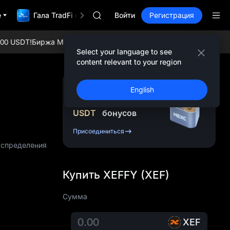
ACE
е
Гала TradFi с 1 000 000$
HFT
Войти
Регистрация
SPCX
UNITREE
USDT!
Биржа MEXC: Наслаждайтесь самыми популярными токена
Фьючерсы Юнитри уже доступны
Select your language to see
Подписка на рынок UNITREE STAR 10
content relevant to your region
SPCX растет после локапа
SKYAI
Зарегистрируйтесь и
English
ACE
получите до
10 000
HFT
USDT
бонусов
SPCX
UNITREE
Присоединиться
Фьючерсы Юнитри уже доступны
аспределения
Подписка на рынок UNITREE STAR 10
SPCX растет после локапа
Купить XEFFY (XEF)
Сумма
XEF