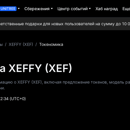
Сбережения
Центр событий
Хаб наград
Ещ
UNITREE
твенные подарки для новых пользователей на сумму до 10 000 
ты
/
XEFFY (XEF)
/
Токеномика
а XEFFY (XEF)
мацию о XEFFY (XEF), включая предложение токенов, модель р
ни.
22:34
(UTC+0)