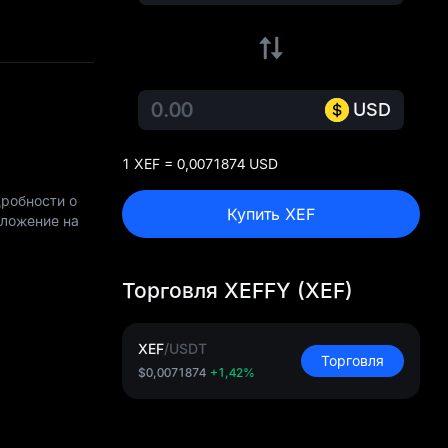
USD
1 XEF = 0,0071874 USD
дробности о
Купить XEF
оложение на
Торговля XEFFY (XEF)
XEF
/
USDT
Торговля
$0,0071874
+1,42%