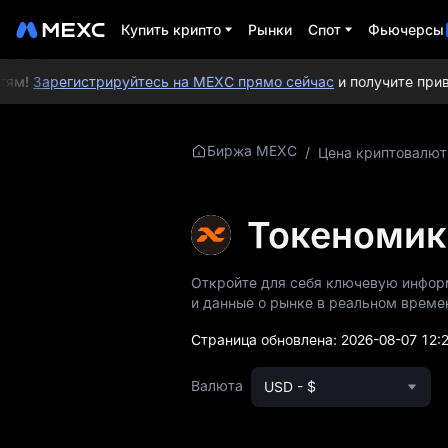
Купить крипто
Рынки
Спот
Фьючерсы
м!
Зарегистрируйтесь на MEXC прямо сейчас
и получите приветс
Подробнее о
Биржа MEXC
/
Цена криптовалю
XEF
Информация о
Токеномик
цене XEF
Откройте для себя ключевую инфор
Что такое XEF
и данные о рынке в реальном време
Whitepaper XEF
Страница обновлена:
2026-08-07 12:
Официальный сайт
Валюта
USD - $
XEF
Токеномика XEF