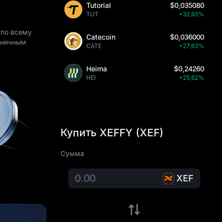
Tutorial
$0,035080
TUT
+32,93%
 по всему
Catecoin
$0,036000
раничным
CATE
+27,63%
Heima
$0,24260
HEI
+25,62%
Купить XEFFY (XEF)
Сумма
XEF