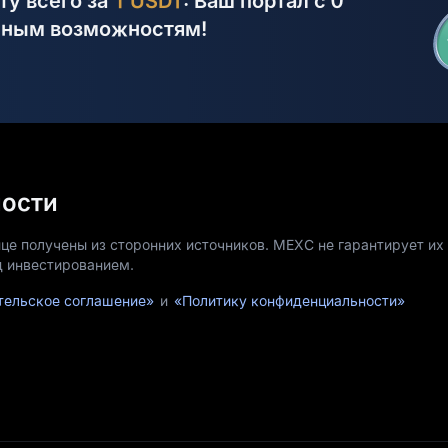
ту всего за
1 USDT
: Ваш портал с 0
чным возможностям!
ности
це получены из сторонних источников. MEXC не гарантирует их 
д инвестированием.
тельское соглашение»
и
«Политику конфиденциальности»