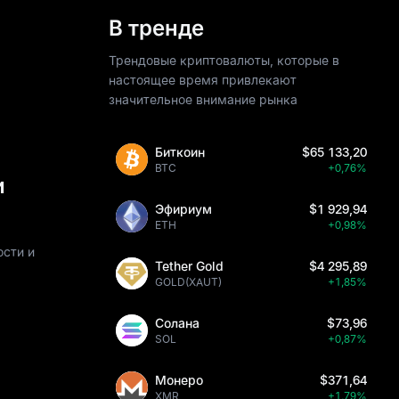
В тренде
Трендовые криптовалюты, которые в
настоящее время привлекают
значительное внимание рынка
Биткоин
$65 133,20
BTC
+0,76%
и
Эфириум
$1 929,94
ETH
+0,98%
ости и
Tether Gold
$4 295,89
GOLD(XAUT)
+1,85%
Солана
$73,96
SOL
+0,87%
Монеро
$371,64
XMR
+1,79%