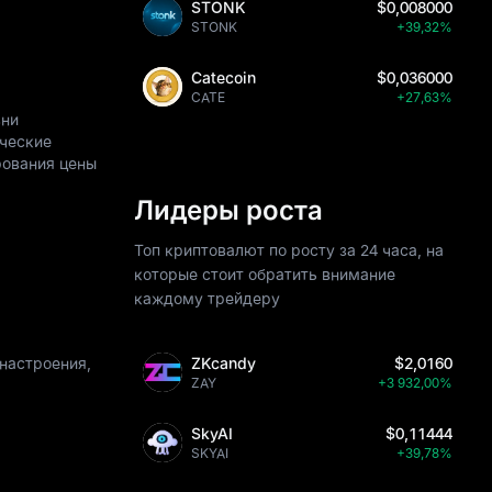
STONK
$0,008000
STONK
+39,32%
Catecoin
$0,036000
CATE
+27,63%
вни
ические
рования цены
Лидеры роста
Топ криптовалют по росту за 24 часа, на
которые стоит обратить внимание
каждому трейдеру
настроения,
ZKcandy
$2,0160
ZAY
+3 932,00%
SkyAI
$0,11444
SKYAI
+39,78%