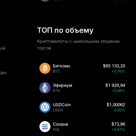
ТОП по объему
Криптовалюты с наибольшим объемом
торгов
ной
Биткоин
$65 133,20
BTC
+0,76%
цен.
Эфириум
$1 929,94
ETH
+0,98%
USDCoin
$1,00062
USDC
0,00%
Солана
$73,96
SOL
+0,87%