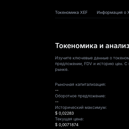
Прогноз цен XEF
Токеномика XEF
Информация о 
История XEF
Руководство по
покупке XEF
Токеномика и анализ
Конвертер валют
Изучите ключевые данные о токеном
XEF в фиат
предложении, FDV и историю цен. С 
рынке.
XEF на споте
Рыночная капитализация:
Премаркет
--
Оборотное предложение:
Заработок
--
Исторический максимум:
Airdrop+
$ 0,02283
Текущая цена:
Новости
$ 0,0071874