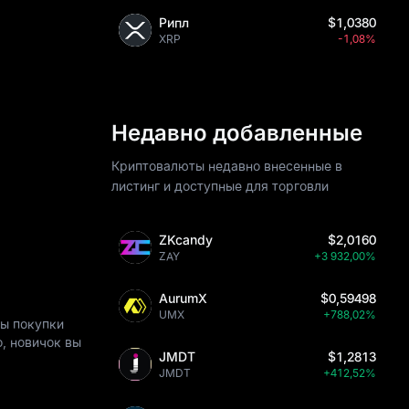
Рипл
$1,0380
XRP
-1,08%
Недавно добавленные
Криптовалюты недавно внесенные в
листинг и доступные для торговли
ZKcandy
$2,0160
ZAY
+3 932,00%
AurumX
$0,59498
UMX
+788,02%
бы покупки
, новичок вы
JMDT
$1,2813
JMDT
+412,52%