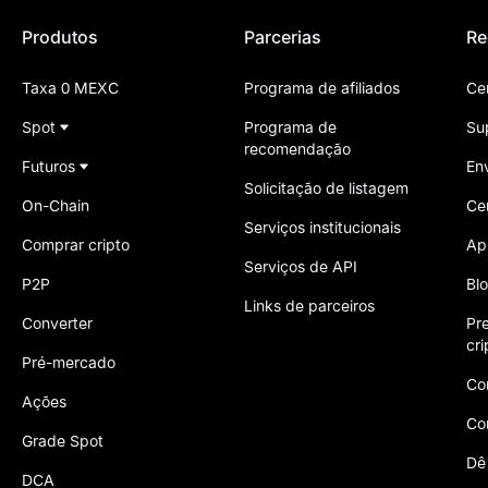
Produtos
Parcerias
Re
Taxa 0 MEXC
Programa de afiliados
Ce
Spot
Programa de
Su
recomendação
Futuros
En
Solicitação de listagem
On-Chain
Ce
Serviços institucionais
Comprar cripto
Ap
Serviços de API
P2P
Bl
Links de parceiros
Converter
Pr
cr
Pré-mercado
Co
Ações
Co
Grade Spot
Dê
DCA