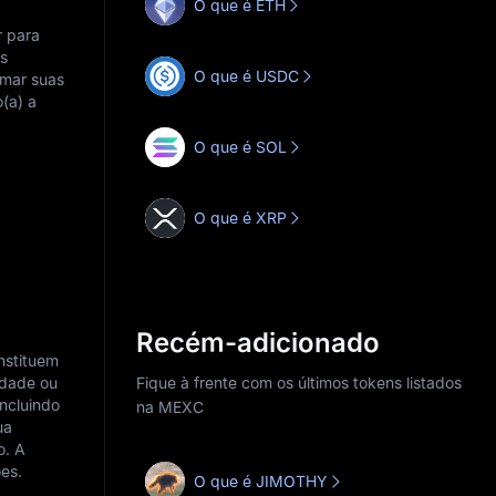
O que é ETH
 para
as
O que é USDC
rmar suas
(a) a
O que é SOL
O que é XRP
Recém-adicionado
nstituem
idade ou
Fique à frente com os últimos tokens listados
incluindo
na MEXC
ua
o. A
es.
O que é JIMOTHY