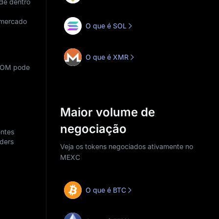
ade dentro
 mercado
O que é SOL
O que é XMR
 YOM pode
Maior volume de
negociação
entes
aders
Veja os tokens negociados ativamente no
MEXC
O que é BTC