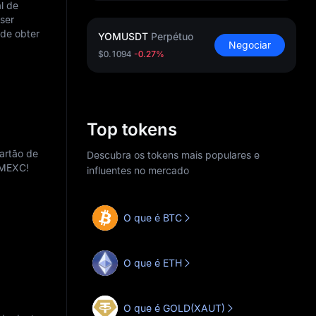
l de
ser
 de obter
YOMUSDT
Perpétuo
Negociar
$0.1094
-0.27%
Top tokens
artão de
Descubra os tokens mais populares e
a MEXC!
influentes no mercado
O que é BTC
O que é ETH
O que é GOLD(XAUT)