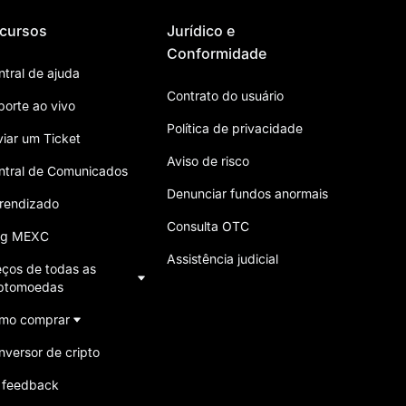
cursos
Jurídico e
Conformidade
ntral de ajuda
Contrato do usuário
porte ao vivo
Política de privacidade
viar um Ticket
Aviso de risco
ntral de Comunicados
Denunciar fundos anormais
rendizado
Consulta OTC
og MEXC
Assistência judicial
eços de todas as
iptomoedas
mo comprar
nversor de cripto
 feedback