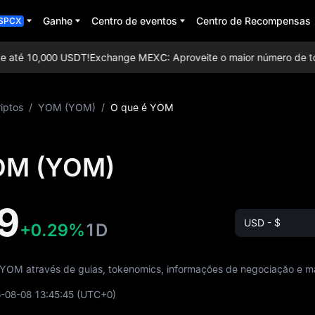
Ganhe
Centro de eventos
Centro de Recompensas
SPCX
 até 10,000 USDT!
Exchange MEXC: Aproveite o maior número de token
iptos
/
YOM (YOM)
/
O que é YOM
OM (YOM)
9
USD - $
+0.29%
1D
YOM através de guias, tokenomics, informações de negociação e ma
-08-08 13:45:45
(UTC+0)