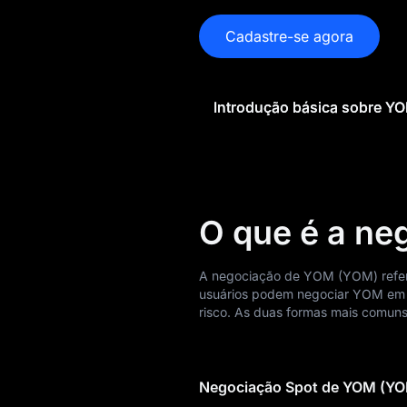
Previsão de preço
Cadastre-se agora
de YOM
Histórico de preço
de YOM
Introdução básica sobre Y
Guia de compra de
YOM
Conversor de YOM
para moeda Fiat
O que é a n
Spot YOM
A negociação de YOM (YOM) refer
usuários podem negociar YOM em di
Pré-mercado
risco. As duas formas mais comuns
Ganhos
Airdrop+
Negociação Spot de YOM (Y