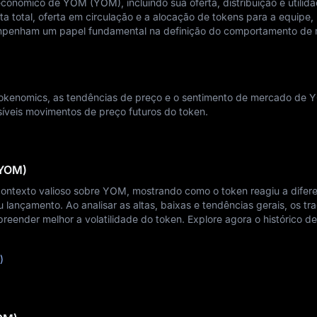
onômico de YOM (YOM), incluindo sua oferta, distribuição e utilid
a total, oferta em circulação e a alocação de tokens para a equipe,
mpenham um papel fundamental na definição do comportamento de
 tokenomics, as tendências de preço e o sentimento de mercado de
ssíveis movimentos de preço futuros do token.
(YOM)
contexto valioso sobre YOM, mostrando como o token reagiu a difer
ançamento. Ao analisar as altas, baixas e tendências gerais, os tr
eender melhor a volatilidade do token. Explore agora o histórico de
)