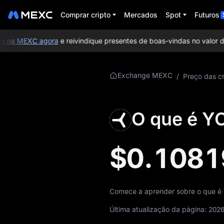
Comprar cripto
Mercados
Spot
Futuros
 na MEXC agora
e reivindique presentes de boas-vindas no valor de
Mais sobre YOM
Exchange MEXC
/
Preço das cr
Informações sobre
preços de YOM
O que é Y
O que é YOM
$0.1081
Whitepaper de
YOM
Site oficial do YOM
Comece a aprender sobre o que é 
Tokenomics de
Última atualização da página:
2026
YOM