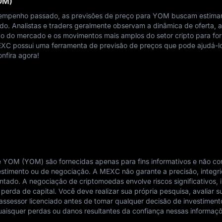
OM)
empenho passado, as previsões de preço para YOM buscam estimar
o. Analistas e traders geralmente observam a dinâmica de oferta, 
o do mercado e os movimentos mais amplos do setor cripto para fo
EXC possui uma ferramenta de previsão de preços que pode ajudá-lo
nfira agora!
e YOM (YOM) são fornecidas apenas para fins informativos e não co
estimento ou de negociação. A MEXC não garante a precisão, integr
tado. A negociação de criptomoedas envolve riscos significativos, 
 perda de capital. Você deve realizar sua própria pesquisa, avaliar s
 assessor licenciado antes de tomar qualquer decisão de investiment
aisquer perdas ou danos resultantes da confiança nessas informaçõ