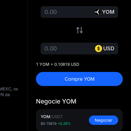
YOM
USD
1 YOM = 0.10819 USD
Compre YOM
 MEXC, os
il de
Negocie YOM
YOM
/
USDT
Negociar
$0.10819
+0.29%