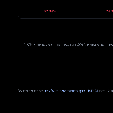
-62.84%
-24.
USD.AIתחזית המחיר של מעוצבת על ידי הביקוש בשוק, מגמות האימוץ, מעורבות מוסדית וגורמים כלכליים רחבים יותר. בהתבסס על שיעור צמיחה שנתי צפוי של 5%, הנה כמה תחזיות אפשריות CHIP ל
USD.AI בדף תחזיות המחיר של שלנו
למבט מפורט על