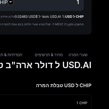
HIP
CHIP ל USD:
1 USD.AI מומר ל $‎0.02483 USD
עדכון אחרון:
1
מחשבון MEXC Crypto ל- Fiat מציע שערי חליפין בזמן אמת להמרה קלה מ-CHIP לUSD. כל מחירי ה-crypto הם נתונים בזמן אמת ויכולים להשתנות במהירות. אנו ממליצים לבדוק שוב את תוצאת ההמרה העדכנית ביותר.
שערי המרה
מחיר & תרשימים
תנודתיות & תח
USD.AI ל דולר ארה"ב טבלת המרה
CHIP ל USD טבלת המרה
1
CHIP