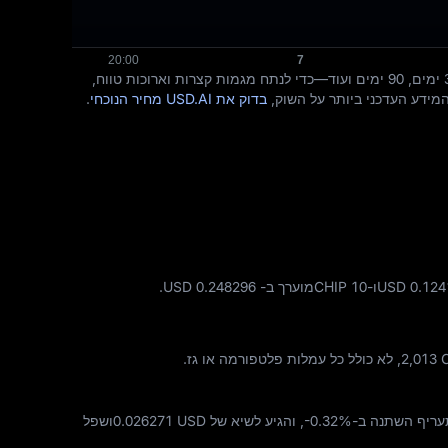
תרשים המגמה של CHIP ל USD למעלה מציג גם מחירים בזמן אמת וגם תנועות היסטוריות. ניתן להחליף בין טווחי זמן—24 שעות, 7 ימים, 30 ימים, 90 ימים ועוד—כדי לנתח מגמות קצרות וארוכות טווח,
בדוק את USD.AI מחיר הנוכחי
.
2,013 
, לא כולל כל עמלות פלטפורמה או גז.
-0.32%
, והגיע לשיא של
0.026271 USD
ושפל