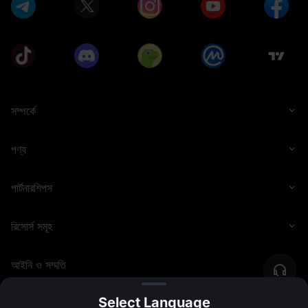
সম্পর্কে
পণ্য
পার্টনারশিপস
রিসোর্স সমূহ
আইনি ও সম্মতি
Select Language