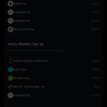
Apple Inc.
AAPL
Alphabet Inc.
GOOGL
Alphabet Inc.
GOOG
Microsoft Corp.
MSFT
সবচেয়ে সক্রিয়ভাবে ট্রেড করা
আজকের সবচেয়ে সক্রিয়ভাবে ট্রেড করা মার্কিন স্টকগুলো দেখুন
Advanced Micro Devices
AMD
Intel Corp.
INTC
Nvidia Corp.
NVDA
Micron Technology, Inc.
MU
Alphabet Inc.
GOOGL