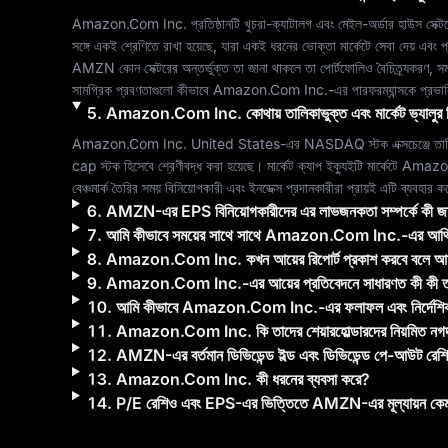
Amazon.Com Inc.
 প্রতিষ্ঠানটি 
খুচরা-ক্যাটালগ এবং মেইল-অর্ডার হাউস
 সেক্
AMZN
 কোন সেক্টরের অন্তর্ভুক্ত তা জানা থাকলে তা পোর্টফোলিও বৈচিত্র্যকরণ, 
সামগ্রিক প্রবণতাগুলো কীভাবে 
Amazon.Com Inc.
-এর পারফরম্যান্সকে প্রভ
5
.
Amazon.Com Inc.
কোথায় তালিকাভুক্ত এবং মার্কেট ভ্যালু
Amazon.Com Inc.
United States
-এর 
NASDAQ
 স্টক এক্সচেঞ্জে ত
cap
 স্টক হিসেবে শ্রেণীবদ্ধ করা হয়েছে। মার্কেট ক্যাপ ইক্যুইটি মার্কেটে 
Amazon
বেঞ্চমার্ক তৈরির সময় বিনিয়োগকারী এবং ইনডেক্স প্রদানকারীরা প্রায়ই এটি ব্যবহার 
6
.
AMZN
-এর EPS বিনিয়োগকারীদের এর লাভজনকতা সম্পর্কে কী জ
7
.
আমি কীভাবে সময়ের সাথে সাথে
Amazon.Com Inc.
-এর আর্থি
8
.
Amazon.Com Inc.
কখন আয়ের রিপোর্ট প্রকাশ করবে বলে আ
9
.
Amazon.Com Inc.
-এর আয়ের প্রতিবেদনে সাধারণত কী কী 
10
.
আমি কীভাবে
Amazon.Com Inc.
-এর ফলাফল এবং নির্দেশি
11
.
Amazon.Com Inc.
কি তাদের শেয়ারহোল্ডারদের নিয়মিত ন
12
.
AMZN
-এর বর্তমান ডিভিডেন্ড ইল্ড এবং ডিভিডেন্ড পে-আউট র
13
.
Amazon.Com Inc.
কী ধরনের ব্যবসা করে?
14
.
P/E রেশিও এবং EPS-এর ভিত্তিতে
AMZN
-এর মূল্যায়ন ক