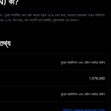
) কী?
লেস। খুচরা সম্পর্কিত আয় মোট আয়ের প্রায় ৭৪% দখল করে, তারপরে অ্যামাজন ওয়েব সার্ভিসেস
়ের ২২% গঠন করে, যার অগ্রণী হলো জার্মানি, যুক্তরাজ্য এবং জাপান।
তথ্য
খুচরা-ক্যাটালগ এবং মেইল-অর্ডার হাউস
1,576,000
খুচরা-ক্যাটালগ এবং মেইল-অর্ডার হাউস
https://www.amazon.com