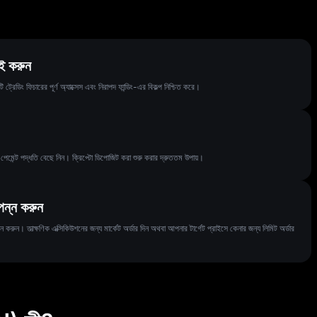
ই করুন
ং ফিচারের পূর্ণ অ্যাক্সেস এবং নিরাপদ ফান্ডিং-এর বিকল্প নিশ্চিত করে।
ন্ট পদ্ধতি বেছে নিন। ক্রিপ্টো ডিপোজিট করা শুরু করার দ্রুততম উপায়।
পন্ন করুন
ুন। তাত্ক্ষণিক এক্সিকিউশনের জন্য মার্কেট অর্ডার দিন অথবা আপনার টার্গেট প্রাইসে কেনার জন্য লিমিট অর্ডার