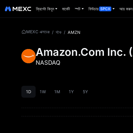
ক্রিপ্টো কিনুন
মার্কেট
স্পট
ফিউচার
আয় করুন
SPCX
MEXC এক্সচেঞ্জ
/
স্টক
/
AMZN
Amazon.Com Inc.
(
NASDAQ
1D
1W
1M
1Y
5Y