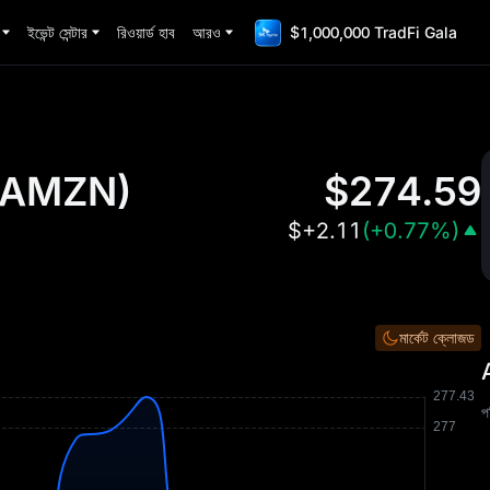
ইভেন্ট সেন্টার
রিওয়ার্ড হাব
আরও
$1,000,000 TradFi Gala
AMZN
)
$
274.59
$
+2.11
(
+0.77%
)
মার্কেট ক্লোজড
প