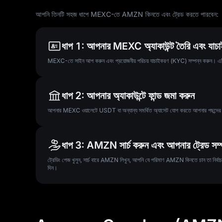
আপনি তিনটি সহজ ধাপে MEXC-তে AMZN কিনতে এবং ট্রেড করতে পারবেন:
ধাপ 1: আপনার MEXC অ্যাকাউন্ট তৈরি এবং যাচা
MEXC-তে সাইন আপ করুন এবং প্রয়োজনীয় পরিচয় যাচাইকরণ (KYC) সম্পন্ন করুন। এটি ট্রেডি
ধাপ 2: আপনার অ্যাকাউন্টে ফান্ড জমা করুন
আপনার MEXC ওয়ালেটে USDT বা অন্যান্য সমর্থিত অ্যাসেট যোগ করতে আপনার পছন্দের পেমে
ধাপ 3: AMZN সার্চ করুন এবং আপনার ট্রেড সম্
ট্রেডিং পেজ খুলুন, সার্চ বারে AMZN লিখুন, আপনি যে পরিমাণ AMZN কিনতে চান তা নির্বাচন কর
দিন।