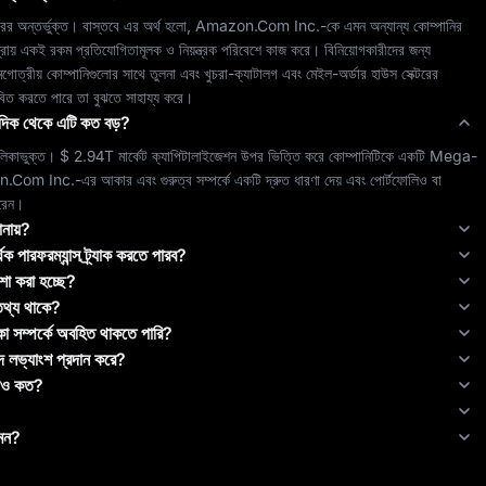
টরের অন্তর্ভুক্ত। বাস্তবে এর অর্থ হলো, 
Amazon.Com Inc.
-কে এমন অন্যান্য কোম্পানির 
সঙ্গে একই শ্রেণিতে রাখা হয়েছে, যারা একই ধরনের ভোক্তা মার্কেটে সেবা দেয় এবং প্রায় একই রকম প্রতিযোগিতামূলক ও নিয়ন্ত্রক পরিবেশে কাজ করে। বিনিয়োগকারীদের জন্য 
সমগোত্রীয় কোম্পানিগুলোর সাথে তুলনা এবং 
খুচরা-ক্যাটালগ এবং মেইল-অর্ডার হাউস
 সেক্টরের 
াবিত করতে পারে তা বুঝতে সাহায্য করে।
র দিক থেকে এটি কত বড়?
ালিকাভুক্ত। 
$ 2.94T
 মার্কেট ক্যাপিটালাইজেশন উপর ভিত্তি করে কোম্পানিটিকে একটি 
Mega-
.Com Inc.
-এর আকার এবং গুরুত্ব সম্পর্কে একটি দ্রুত ধারণা দেয় এবং পোর্টফোলিও বা 
করেন।
ানায়?
ক পারফরম্যান্স ট্র্যাক করতে পারব?
শা করা হচ্ছে?
তথ্য থাকে?
কা সম্পর্কে অবহিত থাকতে পারি?
গদ লভ্যাংশ প্রদান করে?
েশিও কত?
েমন?