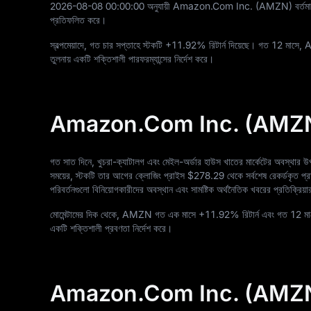
2026
-08
-08
00
:
00
:
00
অনুযায়ী Amazon.Com Inc. (AMZN) বর্তম
প্রতিফলিত করে।
স্বল্পমেয়াদে, গত চার সপ্তাহে স্টকটি
+11.92%
রিটার্ন দিয়েছে। গত
12
মাসে,
তুলনায় একটি শক্তিশালী পারফরম্যান্সের নির্দেশ করে।
Amazon.Com Inc. (AMZN) 7-দ
গত সাত দিনে, খুচরা-ক্যাটালগ এবং মেইল-অর্ডার হাউস খাতের মার্কেটের অবস্থার
সময়ের, স্টকটি তার আগের ক্লোজিং প্রাইস
$278.29
থেকে সর্বশেষ রেকর্ডকৃত প্
পরিবর্তনগুলো বিনিয়োগকারীদের অবস্থান এবং সামষ্টিক অর্থনৈতিক খবরের প্রতিক্রিয়া
মোমেন্টামের দিক থেকে, AMZN গত এক মাসে
+11.92%
রিটার্ন এবং গত
12
মা
একটি শক্তিশালী প্রবণতা নির্দেশ করে।
Amazon.Com Inc. (AMZN) ক