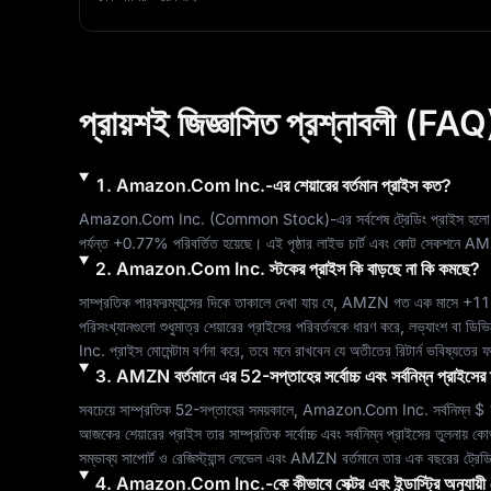
প্রায়শই জিজ্ঞাসিত প্রশ্নাবলী (FAQ
1
.
Amazon.Com Inc.
-এর শেয়ারের বর্তমান প্রাইস কত?
Amazon.Com Inc.
 (
Common Stock
)-এর সর্বশেষ ট্রেডিং প্রাইস হলো
পর্যন্ত 
+0.77%
 পরিবর্তিত হয়েছে। এই পৃষ্ঠার লাইভ চার্ট এবং কোট সেকশনে 
AM
2
.
Amazon.Com Inc.
স্টকের প্রাইস কি বাড়ছে না কি কমছে?
সাম্প্রতিক পারফরম্যান্সের দিকে তাকালে দেখা যায় যে, 
AMZN
 গত এক মাসে 
+11
পরিসংখ্যানগুলো শুধুমাত্র শেয়ারের প্রাইসের পরিবর্তনকে ধারণ করে, লভ্যাংশ বা ডি
Inc.
 প্রাইস মোমেন্টাম বর্ণনা করে, তবে মনে রাখবেন যে অতীতের রিটার্ন ভবিষ্যতের ফ
3
.
AMZN
বর্তমানে এর 52-সপ্তাহের সর্বোচ্চ এবং সর্বনিম্ন প্রাইস
সবচেয়ে সাম্প্রতিক 52-সপ্তাহের সময়কালে, 
Amazon.Com Inc.
 সর্বনিম্ন 
$ 
আজকের শেয়ারের প্রাইস তার সাম্প্রতিক সর্বোচ্চ এবং সর্বনিম্ন প্রাইসের তুলনায় ক
সম্ভাব্য সাপোর্ট ও রেজিস্ট্যান্স লেভেল এবং 
AMZN
 বর্তমানে তার এক বছরের ট্রেড
4
.
Amazon.Com Inc.
-কে কীভাবে সেক্টর এবং ইন্ডাস্ট্রি অনুযায়