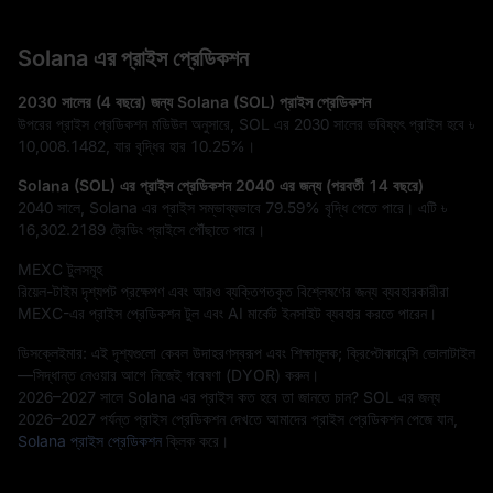
Solana এর প্রাইস প্রেডিকশন
2030 সালের (4 বছরে) জন্য Solana (SOL) প্রাইস প্রেডিকশন
উপরের প্রাইস প্রেডিকশন মডিউল অনুসারে, SOL এর 2030 সালের ভবিষ্যৎ প্রাইস হবে
৳
10,008.1482
, যার বৃদ্ধির হার
10.25%
।
Solana (SOL) এর প্রাইস প্রেডিকশন 2040 এর জন্য (পরবর্তী 14 বছরে)
2040 সালে, Solana এর প্রাইস সম্ভাব্যভাবে
79.59%
বৃদ্ধি পেতে পারে। এটি
৳
16,302.2189
ট্রেডিং প্রাইসে পৌঁছাতে পারে।
MEXC টুলসমূহ
রিয়েল-টাইম দৃশ্যপট প্রক্ষেপণ এবং আরও ব্যক্তিগতকৃত বিশ্লেষণের জন্য ব্যবহারকারীরা
MEXC-এর প্রাইস প্রেডিকশন টুল এবং AI মার্কেট ইনসাইট ব্যবহার করতে পারেন।
ডিসক্লেইমার: এই দৃশ্যগুলো কেবল উদাহরণস্বরূপ এবং শিক্ষামূলক; ক্রিপ্টোকারেন্সি ভোলাটাইল
—সিদ্ধান্ত নেওয়ার আগে নিজেই গবেষণা (DYOR) করুন।
2026–2027 সালে Solana এর প্রাইস কত হবে তা জানতে চান? SOL এর জন্য
2026–2027 পর্যন্ত প্রাইস প্রেডিকশন দেখতে আমাদের প্রাইস প্রেডিকশন পেজে যান,
Solana প্রাইস প্রেডিকশন
ক্লিক করে।