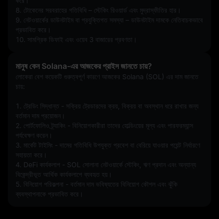
করে।
8. টোকেনের সরবরাহের গতিবিধি – স্টেকিং রিওয়ার্ড এবং মুদ্রাস্ফীতির হার।
9. নেটওয়ার্কের ডাউনটাইম বা প্রযুক্তিগত সমস্যা – ডাউনটাইম দামকে নেতিবাচকভাবে 
প্রভাবিত করে।
10. সামগ্রিক ডিফাই এবং ওয়েব 3 বাজারের প্রবণতা।
মানুষ কেন Solana-এর আজকের প্রাইস জানতে চায়?
লোকেরা বেশ কয়েকটি গুরুত্বপূর্ণ কারণে আজকের Solana (SOL) এর দাম জানতে 
চায়:
1. ট্রেডিং সিদ্ধান্ত - সক্রিয় ট্রেডারদের ক্রয়, বিক্রয় বা অবস্থান ধরে রাখার জন্য 
বর্তমান দাম প্রয়োজন।
2. পোর্টফোলিও ট্র্যাকিং - বিনিয়োগকারীরা তাদের হোল্ডিংয়ের মূল্য এবং পারফরম্যান্স 
পর্যবেক্ষণ করেন।
3. মার্কেট টাইমিং - দামের গতিবিধি উপযুক্ত প্রবেশ বা বেরিয়ে যাওয়ার পয়েন্ট নির্ধারণে 
সহায়তা করে।
4. DeFi কার্যকলাপ - SOL সোলানা নেটওয়ার্কে স্টেকিং, ঋণ প্রদান এবং অন্যান্য 
বিকেন্দ্রীভূত আর্থিক কার্যকলাপে ব্যবহৃত হয়।
5. বিনিয়োগ পরিকল্পনা - বর্তমান দাম ভবিষ্যতের বিনিয়োগ কৌশল এবং ঝুঁকি 
ব্যবস্থাপনাকে প্রভাবিত করে।