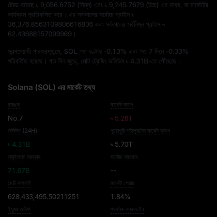
ট্রেড হয়েছে
৳ 9,056.6752
(নিম্ন) এবং
৳ 9,245.7679
(উচ্চ) এর মধ্যে, যা মার্কেটের
কার্যক্রম প্রতিফলিত করে। এর সর্বকালের সর্বোচ্চ প্রাইস
৳
36,376.8563109806616836
এবং সর্বকালের সর্বনিম্ন প্রাইস
৳
62.43688157099969
।
স্বল্পমেয়াদী পারফরম্যান্সে, SOL গত ঘণ্টায়
-0.13%
এবং গত 7 দিনে
-0.33%
পরিবর্তিত হয়েছে। গত দিন জুড়ে, মোট ট্রেডিং ভলিউম
৳ 4.31B
-তে পৌঁছেছে।
Solana (SOL) এর মার্কেট তথ্য
র‍্যাঙ্ক
মার্কেট ক্যাপ
No.7
৳ 5.26T
ভলিউম (24H)
পুরোপুরি ডাইল্যুটেড মার্কেট ক্যাপ
৳ 4.31B
৳ 5.70T
সার্কুলেশন সরবরাহ
সর্বোচ্চ সরবরাহ
71.67B
--
মোট সাপ্লাই
মার্কেট শেয়ার
628,433,495.50211251
1.84%
ইস্যু্র তারিখ
পাবলিক ব্লকচেইন