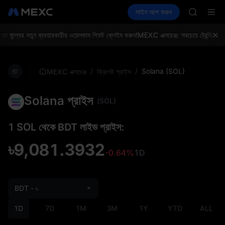
BLESS
ক্রিপ্টো কিনুন
মার্কেট
স্পট
সাইন আপ করুন
ফিউচার
HEI
আয় করুন
PLTR
CYS
SHOP
ল্যের নতুন ব্যবহারকারীর ওয়েলকাম গিফট ক্লেইম করুন!
MEXC এক্সচেঞ্জ: সবচেয়ে ট্রেন্ডিং টোকে
LLY
BLESS
HEI
/
/
Solana (SOL)
MEXC এক্সচেঞ্জ
ক্রিপ্টো প্রাইস
CYS
Solana প্রাইস
(SOL)
1 SOL থেকে BDT লাইভ প্রাইস:
৳9,081.3932
-0.64%
1D
BDT - ৳
1D
7D
1M
3M
1Y
YTD
ALL