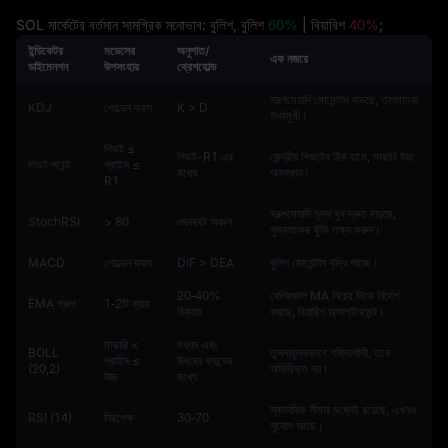
SOL মার্কেটের বর্তমান সামগ্রিক মনোভাব: বুলিশ, বুলিশ
60%
| বিয়ারিশ
40%
;
ইন্ডিকেটর
মডেলের
অনুপাত/
এক নজরে
ডাইমেনশন
উপসংহার
থ্রেশহোল্ড
স্বল্পমেয়াদি মোমেন্টাম বাড়ছে, তাপমাত্রা
KDJ
গোল্ডেন ক্রস
K > D
উর্ধ্বমুখী।
পিভট ≤
পিভট-R1 এর
কেন্দ্রীয় পিভটের ঠিক বামে, মাঝারি উচ্চ
পিভট পয়েন্ট
প্রাইস ≤
মধ্যে
অবস্থান।
R1
স্বল্পমেয়াদী মূল্য খুব দ্রুত বাড়ছে,
StochRSI
> 80
ওভারবট অঞ্চল
পুলব্যাকের ঝুঁকি লক্ষ্য করুন।
MACD
গোল্ডেন ক্রস
DIF > DEA
বুলিশ মোমেন্টাম বৃদ্ধি পাচ্ছে।
20‑40%
বেশিরভাগ MA নিচের দিকে নির্দেশ
EMA গ্রুপ
1‑2টি ক্রয়
বিক্রয়
করছে, বিয়ারিশ অ্যালাইনমেন্ট।
মাঝারি <
মধ্যম এবং
BOLL
তুলনামূলকভাবে শক্তিশালী, তবে
প্রাইস ≤
উপরের ব্যান্ডের
(20,2)
অতিরিক্ত নয়।
উচ্চ
মধ্যে
স্বাভাবিক সীমার মধ্যেই রয়েছে, এখনও
RSI (14)
নিরপেক্ষ
30‑70
সুযোগ আছে।