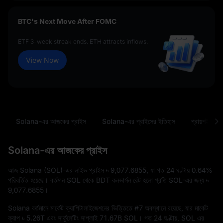
BTC's Next Move After FOMC
ETF 3-week streak ends. ETH attracts inflows.
View Now
Solana-এর আজকের প্রাইস
Solana-এর প্রাইসের ইতিহাস
প্রায়শই জিজ্ঞ
Solana-এর আজকের প্রাইস
আজ Solana (SOL)-এর লাইভ প্রাইস
৳ 9,077.6855
, যা গত 24 ঘণ্টায়
0.64%
পরিবর্তিত হয়েছে। বর্তমান SOL থেকে BDT কনভার্সন রেট হলো প্রতি SOL-এর জন্য
৳
9,077.6855
।
Solana বর্তমানে মার্কেট ক্যাপিটালাইজেশনের ভিত্তিতে
#7
অবস্থানে রয়েছে, যার মার্কেট
ক্যাপ
৳ 5.26T
এবং সার্কুলেটিং সাপ্লাই
71.67B SOL
। গত 24 ঘণ্টায়, SOL এর