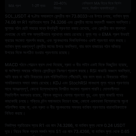
20‑40%
বেশিরভাগ MA নিচের দিকে নির্দেশ
MA গ্রুপ
1‑2টি ক্রয়
বিক্রয়
করছে, বিয়ারিশ অ্যালাইনমেন্ট।
SOL_USDT 4 ঘণ্টার সময়কালে কেন্দ্রীয় মান 73.8033-এর উপরে চলছে, বর্তমান মূল্য 
74.08 হল R1 প্রতিরোধ স্তর 74.3266 এবং কেন্দ্রীয় মানের মধ্যবর্তী অঞ্চলে অবস্থিত। 
মূল্যের গঠন ছোট সময়ের মধ্যে ঊর্ধ্বমুখী প্রবণতা বজায় রেখেছে, এবং কেন্দ্রীয় মান ব্যবস্থা 
দেখাচ্ছে যে বাই পক্ষ অস্থায়ীভাবে প্রাধান্য বজায় রেখেছে। মূল্য গড় ও EMA গ্রুপ উভয়ই 
ক্রয়ের সংকেত প্রদর্শন করছে, এবং সূচকগুলোর দিকনির্দেশনাও একই প্রবণতা বহন করছে। 
বর্তমান মূল্য গুরুত্বপূর্ণ কেন্দ্রীয় মানের উপরে অবস্থিত, যার ফলে বাজারের গঠন আঁকড়ে 
উপরের দিকে সংগঠিত হওয়ার প্রবণতায় রয়েছে।

MACD গঠনে গোল্ডেন ক্রস দেখা দিয়েছে, দ্রুত ও ধীর লাইন একই দিকে বিচ্ছুরিত হয়েছে, 
যা সংক্ষিপ্ত সময়ের শক্তির কেন্দ্রীভূত নিঃসরণ প্রকাশ করছে। RSI মাঝারি অঞ্চলে অবস্থিত, 
অতি ক্রয় বা অতি বিক্রয়ের চরম পরিস্থিতিতে পৌঁছায়নি, যার ফলে ক্রয় ও বিক্রয়ের শক্তি 
সাময়িকভাবে সমতা বজায় রেখেছে। KDJ এবং StochRSI মানগুলো মূল্য গড়ের প্রবণতার 
সাথে সামঞ্জস্যপূর্ণ, কোনো উল্লেখযোগ্য বিপরীত সংকেত প্রকাশ পায়নি। দোলনশীলতা 
স্থিতিশীল অবস্থায় রয়েছে, ব্লিংক ব্যান্ডের খোলার প্রবণতা মৃদু, এবং মূল্য মাঝারি পথের 
কাছাকাছি চলছে। শক্তির বন্টন সমানভাবে বিতরণ হচ্ছে, কোনো একতরফা বিস্ফোরণের সূচনা 
পরিলক্ষিত হচ্ছে না, এবং দ্রুত ও ধীর সূচকগুলোর সমন্বয় বর্তমান প্রবণতার ধারাবাহিকতাকে 
নিশ্চিত করছে।

নিকটস্থ প্রতিরোধ স্তর R1 এর মান 74.3266, যা বর্তমান মূল্য থেকে 0.24 USDT 
দূরে। নিচের দিকে প্রথম সমর্থন স্তর S1 এর মান 73.4266, যা বর্তমান মূল্য থেকে 0.65 