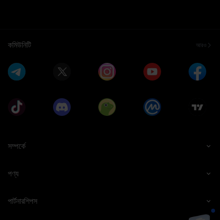
কমিউনিটি
আরও
সম্পর্কে
পণ্য
পার্টনারশিপস