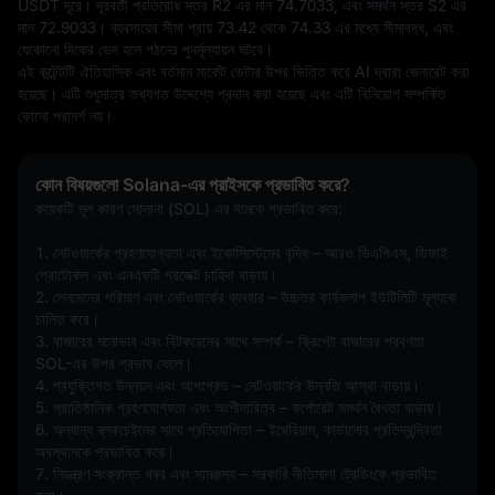
USDT দূরে। দূরবর্তী প্রতিরোধ স্তর R2 এর মান 74.7033, এবং সমর্থন স্তর S2 এর 
মান 72.9033। ব্যবসায়ের সীমা প্রায় 73.42 থেকে 74.33 এর মধ্যে সীমাবদ্ধ, এবং 
যেকোনো দিকের ভেদ হলে গঠনের পুনর্মূল্যায়ন ঘটবে।
এই কন্টেন্টটি ঐতিহাসিক এবং বর্তমান মার্কেট ডেটার উপর ভিত্তি করে AI দ্বারা জেনারেট করা 
হয়েছে। এটি শুধুমাত্র তথ্যগত উদ্দেশ্যে প্রদান করা হয়েছে এবং এটি বিনিয়োগ সম্পর্কিত 
কোনো পরামর্শ নয়।
কোন বিষয়গুলো Solana-এর প্রাইসকে প্রভাবিত করে?
কয়েকটি মূল কারণ সোলানা (SOL) এর দামকে প্রভাবিত করে:
1. নেটওয়ার্কের গ্রহণযোগ্যতা এবং ইকোসিস্টেমের বৃদ্ধি – আরও ডিএপিএস, ডিফাই 
প্রোটোকল এবং এনএফটি প্রজেক্ট চাহিদা বাড়ায়।
2. লেনদেনের পরিমাণ এবং নেটওয়ার্কের ব্যবহার – উচ্চতর কার্যকলাপ ইউটিলিটি মূল্যকে 
চালিত করে।
3. বাজারের মনোভাব এবং বিটকয়েনের সাথে সম্পর্ক – ক্রিপ্টো বাজারের প্রবণতা 
SOL-এর উপর প্রভাব ফেলে।
4. প্রযুক্তিগত উন্নয়ন এবং আপগ্রেড – নেটওয়ার্কের উন্নতি আস্থা বাড়ায়।
5. প্রাতিষ্ঠানিক গ্রহণযোগ্যতা এবং অংশীদারিত্ব – কর্পোরেট সমর্থন বৈধতা বাড়ায়।
6. অন্যান্য ব্লকচেইনের সাথে প্রতিযোগিতা – ইথেরিয়াম, কার্ডানোর প্রতিদ্বন্দ্বিতা 
অবস্থানকে প্রভাবিত করে।
7. নিয়ন্ত্রণ সংক্রান্ত খবর এবং সামঞ্জস্য – সরকারি নীতিমালা ট্রেডিংকে প্রভাবিত 