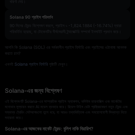
ধারণা দেয়।
Solana 90 প্রাইস পরিবর্তন
90 দিনের ট্রেন্ড বিশ্লেষণ করলে, প্রাইস
৳ -1,824.1884 (-16.74%)
দ্বারা
পরিবর্তিত হয়েছে, যা টোকেনটির দীর্ঘমেয়াদী ট্র্যাজেক্টরি সম্পর্কে ইনসাইট প্রদান করে।
আপনি কি Solana (SOL) এর সর্বকালীন প্রাইস হিস্টরি এবং প্রাইসের ওঠানামা আনলক
করতে চান?
এখনই
Solana প্রাইস হিস্টরি
পৃষ্ঠাটি দেখুন।
Solana-এর জন্য বিশ্লেষণ
এই বিশ্লেষণটি Solana-এর সাম্প্রতিক প্রাইস অ্যাকশন, ভলিউম ডায়নামিক্স এবং মার্কেটের
মনোভাব মূল্যায়ন করতে AI মডেল ব্যবহার করে। রিয়েল-টাইম ডেটা প্রক্রিয়াকরণ নতুন ট্রেন্ড এবং
সম্ভাব্য ট্রেডিং সেটআপগুলো তুলে ধরে, যা আরও তথ্যভিত্তিক এবং সময়োপযোগী সিদ্ধান্ত নিতে
সহায়তা করে।
Solana-এর আজকের মার্কেট ট্রেন্ড: বুলিশ নাকি বিয়ারিশ?