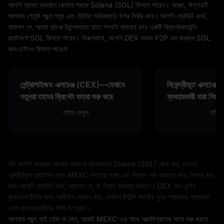
আপনি হয়তো ভাবছেন কোথায় সহজে Solana (SOL) কিনতে পারেন। আচ্ছা, উত্তরটি
আপনার পেমেন্ট পছন্দ সমূহ এবং ট্রেডিং অভিজ্ঞতার উপর নির্ভর করে। আপনি ক্রেডিট কার্ড,
অ্যাপল পে, অথবা ব্যাংক ট্রান্সফারের মতো পদ্ধতি ব্যবহার করে একটি ক্রিপ্টোকারেন্সি
প্ল্যাটফর্মে SOL কিনতে পারেন। বিকল্পভাবে, আপনি DEX অথবা P2P এর মাধ্যমে SOL
অন-চেইনও কিনতে পারেন!
সেন্ট্রালাইজড এক্সচেঞ্জ (CEX)—যেখানে
বিকেন্দ্রীভূত এক্সচেঞ
নতুনরা তাদের ক্রিপ্টো যাত্রা শুরু করে
ব্যবহারকারী যারা নিয়ন্
গাইড দেখুন
গাইড 
যদি আপনি ভাবছেন কোথায় সবচেয়ে ভালোভাবে Solana (SOL) কেনা যায়, তাহলে
কেন্দ্রীয়কৃত প্ল্যাটফর্ম যেমন MEXC সবচেয়ে সহজ এবং নিরাপদ পথ সরবরাহ করে, বিশেষ করে
যখন আপনি ক্রেডিট কার্ড, অ্যাপল পে, বা ফিয়াট ব্যবহার করছেন। DEX অন-চেইন
ব্যবহারকারীদের জন্য নমনীয়তা প্রদান করে, যেখানে P2P স্থানীয় মুদ্রা সহায়তার প্রয়োজন
এমন ব্যবহারকারীদের জন্য উপযুক্ত।
আপনার পছন্দ যাই হোক না কেন, আজই MEXC-এর সাথে আত্মবিশ্বাসের সাথে শুরু করতে