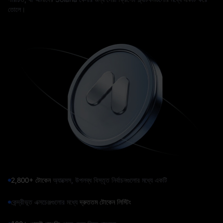
তোলে।
2,800+ টোকেন
অ্যাক্সেস, উপলব্ধ বিস্তৃত নির্বাচনগুলোর মধ্যে একটি
কেন্দ্রীভূত এক্সচেঞ্জগুলোর মধ্যে
দ্রুততম টোকেন লিস্টিং