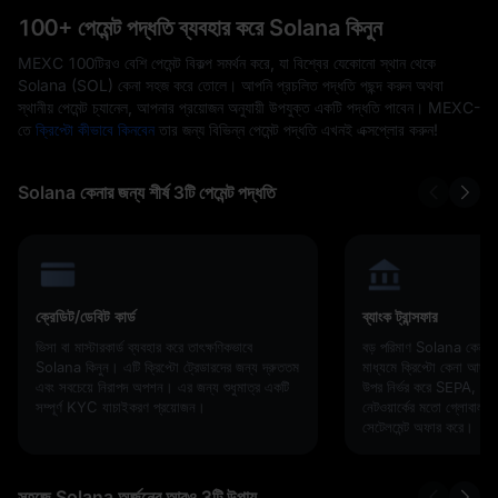
100+ পেমেন্ট পদ্ধতি ব্যবহার করে Solana কিনুন
MEXC 100টিরও বেশি পেমেন্ট বিকল্প সমর্থন করে, যা বিশ্বের যেকোনো স্থান থেকে
Solana (SOL) কেনা সহজ করে তোলে। আপনি প্রচলিত পদ্ধতি পছন্দ করুন অথবা
স্থানীয় পেমেন্ট চ্যানেল, আপনার প্রয়োজন অনুযায়ী উপযুক্ত একটি পদ্ধতি পাবেন। MEXC-
তে
ক্রিপ্টো কীভাবে কিনবেন
তার জন্য বিভিন্ন পেমেন্ট পদ্ধতি এখনই এক্সপ্লোর করুন!
Solana কেনার জন্য শীর্ষ 3টি পেমেন্ট পদ্ধতি
ক্রেডিট/ডেবিট কার্ড
ব্যাংক ট্রান্সফার
ভিসা বা মাস্টারকার্ড ব্যবহার করে তাৎক্ষণিকভাবে
বড় পরিমাণ Solana কেনার জন
Solana কিনুন। এটি ক্রিপ্টো ট্রেডারদের জন্য দ্রুততম
মাধ্যমে ক্রিপ্টো কেনা আদর
এবং সবচেয়ে নিরাপদ অপশন। এর জন্য শুধুমাত্র একটি
উপর নির্ভর করে SEPA, SW
সম্পূর্ণ KYC যাচাইকরণ প্রয়োজন।
নেটওয়ার্কের মতো গ্লোবাল রে
সেটেলমেন্ট অফার করে।
সহজে Solana অর্জনের আরও 3টি উপায়