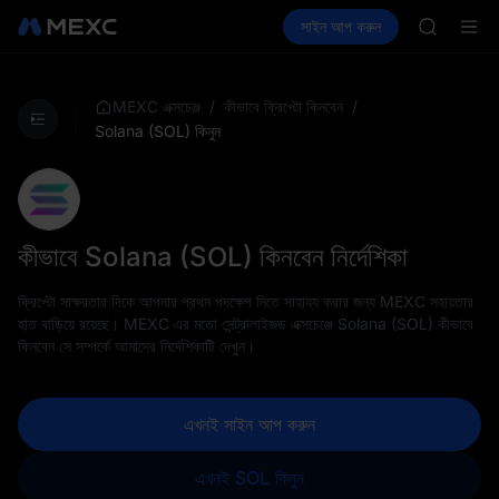
GOLD(X
ক্রিপ্টো কিনুন
মার্কেট
স্পট
সাইন আপ করুন
ফিউচার
AAOI
আয় করুন
SPCX
SKYAI
UNITREE 
SPCX ris
/
/
MEXC এক্সচেঞ্জ
কীভাবে ক্রিপ্টো কিনবেন
GOLD(X
Solana (SOL) কিনুন
AAOI
SKYAI
UNITREE 
SPCX ris
কীভাবে Solana (SOL) কিনবেন নির্দেশিকা
ক্রিপ্টো সাক্ষরতার দিকে আপনার প্রথম পদক্ষেপ নিতে সাহায্য করার জন্য MEXC সহায়তার
হাত বাড়িয়ে রয়েছে। MEXC এর মতো সেন্ট্রালাইজড এক্সচেঞ্জে Solana (SOL) কীভাবে
কিনবেন সে সম্পর্কে আমাদের নির্দেশিকাটি দেখুন।
এখনই সাইন আপ করুন
এখনই SOL কিনুন