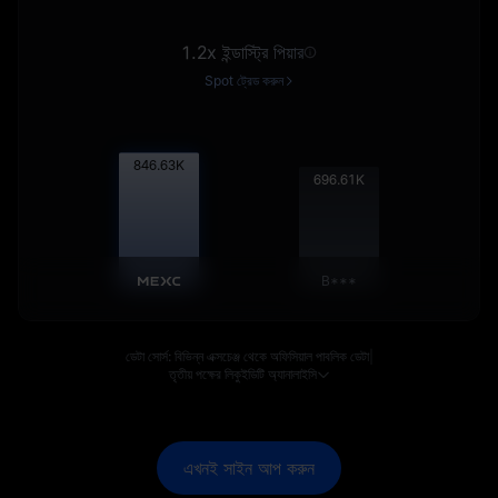
1.2x ইন্ডাস্ট্রি পিয়ার
Spot ট্রেড করুন
847.70
K
697.49
K
B***
ডেটা সোর্স: বিভিন্ন এক্সচেঞ্জ থেকে অফিসিয়াল পাবলিক ডেটা
|
তৃতীয় পক্ষের লিকুইডিটি অ্যানালাইসি
এখনই সাইন আপ করুন