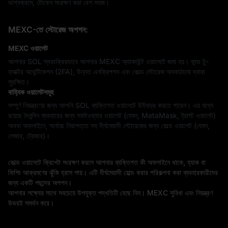
ভাগ্যক্রমে, টোকেন সংরক্ষণ করা বেশ সহজ।
MEXC-তে স্টোরেজ অপশন:
MEXC ওয়ালেট
আপনার SOL স্বয়ংক্রিয়ভাবে আপনার MEXC অ্যাকাউন্ট ওয়ালেটে জমা হয়। ফান্ড টু-
ফ্যাক্টর অথেন্টিকেশন (2FA), উন্নত এনক্রিপশন এবং কোল্ড স্টোরেজ অবকাঠামো দ্বারা
সুরক্ষিত।
বাহ্যিক ওয়ালেটসমূহ
সম্পূর্ণ নিয়ন্ত্রণের জন্য আপনি SOL ব্যক্তিগত ওয়ালেটে উইথড্র করতে পারেন। এর মধ্যে
রয়েছে দৈনন্দিন ব্যবহারের জন্য সফটওয়্যার ওয়ালেট (যেমন, MetaMask, ট্রাস্ট ওয়ালেট)
অথবা অফলাইনে, সর্বোচ্চ নিরাপত্তা সহ দীর্ঘমেয়াদী স্টোরেজের জন্য কোল্ড ওয়ালেট (যেমন,
লেজার, ট্রেজার)।
কোল্ড ওয়ালেটে ক্রিপ্টো সংরক্ষণ করলে আপনার ব্যক্তিগত কী অফলাইনে থাকে, হ্যাক বা
ফিশিং আক্রমণের ঝুঁকি হ্রাস পায়। এটি দীর্ঘমেয়াদী হোল্ড করার পরিকল্পনা করা ব্যবহারকারীদের
জন্য একটি পছন্দের অপশন।
আপনার লক্ষ্যের সাথে সবচেয়ে উপযুক্ত পদ্ধতিটি বেছে নিন। MEXC সুবিধা এবং নিয়ন্ত্রণ
উভয়ই সমর্থন করে।