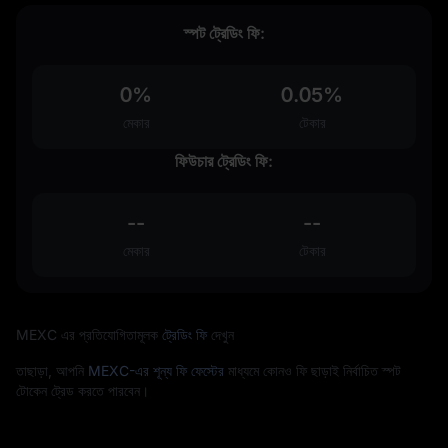
স্পট ট্রেডিং ফি:
0%
0.05%
মেকার
টেকার
ফিউচার ট্রেডিং ফি:
--
--
মেকার
টেকার
MEXC এর প্রতিযোগিতামূলক
ট্রেডিং ফি
দেখুন
তাছাড়া, আপনি
MEXC-এর শূন্য ফি ফেস্টের
মাধ্যমে কোনও ফি ছাড়াই নির্বাচিত স্পট
টোকেন ট্রেড করতে পারবেন।