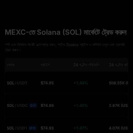
MEXC-তে Solana (SOL) মার্কেটে ট্রেড করুন
স্পট এবং ফিউচার মার্কেট এক্সপ্লোর করুন, লাইভ Solana প্রাইস ও ভলিউম দেখুন এবং সরাসরি
ট্রেড করুন।
পেয়ার
প্রাইস
24 ঘণ্টায় পরিবর্তন
24 ঘণ্টার ভলিউ
SOL
/
USDT
$74.95
+1.43%
50
SOL
/
USDC
$74.89
+1.40%
2.87K (USDT
0 ফি
SOL
/
USD1
$74.93
+1.47%
4.07K (USDT
0 ফি