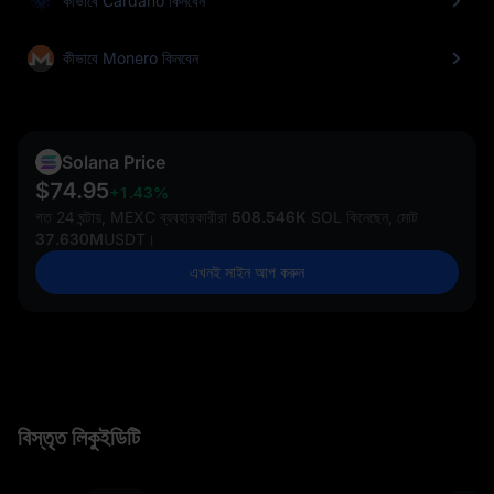
কীভাবে Cardano কিনবেন
কীভাবে Monero কিনবেন
Solana Price
$74.95
+1.43%
গত 24 ঘন্টায়, MEXC ব্যবহারকারীরা
508.546K
SOL কিনেছেন, মোট
37.630M
USDT।
এখনই সাইন আপ করুন
বিস্তৃত লিকুইডিটি