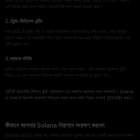
মার্কেট প্রাইস নির্বিশেষে, নিয়মিত বিরতিতে একটি নির্দিষ্ট পরিমাণ SOL এ বিনিয়োগ করুন।
এটি সময়ের সাথে সাথে প্রাইস ভোলাটিলিটি মসৃণ করতে সাহায্য করে।
2.ট্রেন্ড-ভিত্তিক এন্ট্রি
যখন SOL ঊর্ধ্বমুখী গতি বা প্রধান প্রতিরোধ লেভেল ভাঙার লক্ষণ দেখায়, তখন মার্কেটে
প্রবেশ করুন। এই পদ্ধতিটি সঠিক নিচের দামের অপেক্ষা করার পরিবর্তে নিশ্চিতকরণের ওপর
বেশি গুরুত্ব দেয়।
3.ল্যাডার বাইয়িং
বিভিন্ন প্রাইসে একাধিক ক্রয়ের অর্ডার সমূহ প্লেস করুন। এটি আপনার প্রবেশের ঝুঁকি
ছড়িয়ে দেয় এবং আপনাকে বিভিন্ন মার্কেট লেভেলে অংশগ্রহণের সুযোগ দেয়।
প্রতিটি স্ট্র্যাটেজি বিভিন্ন ঝুঁকি প্রোফাইল এবং মার্কটের অবস্থার সাথে মানানসই। Solana
বা যেকোনো ক্রিপ্টো অ্যাসেটে বিনিয়োগ করার আগে সর্বদা নিজের গবেষণা (DYOR) করুন।
কীভাবে আপনার Solana নিরাপদে সংরক্ষণ করবেন
Solana (SOL) কেনার পর, আপনার অ্যাসেট সুরক্ষিত করা হল পরবর্তী গুরুত্বপূর্ণ পদক্ষেপ।