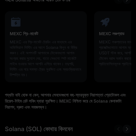
MEXC প্রি-মার্কেট
MEXC লঞ্চপ্যাড
MEXC এর প্রি-মার্কেট ট্রেডিং এর মাধ্যমে এর
MEXC লঞ্চপ্যাডের মাধ্যম
অফিসিয়াল লিস্টিং এর আগে Solana কিনুন বা বিক্রি
প্রজেক্টগুলোতে আগাম অ্যা
করুন। এই অপশনটি আপনাকে টোকেনগুলো আগাম
USDT স্টক করে, আপনি ওপ
সংগ্রহ করার সুযোগ দেয়, যাতে সেগুলো স্পট মার্কেটে
টোকেন বরাদ্দ অর্জন করতে পা
লাইভ হওয়ার আগে আপনি এগিয়ে থাকেন। তদুপরি,
প্রতিযোগিতামূলক প্রাইসে!
লিস্টিং এর পরে সমস্ত ট্রেড সুরক্ষিত এবং স্বয়ংক্রিয়ভাবে
নিষ্পত্তি হয়।
পদ্ধতি যাই হোক না কেন, আপনার লেনদেনগুলো বহু-স্তরযুক্ত নিরাপত্তা প্রোটোকল এবং
রিয়েল-টাইম রেট লকিং দ্বারা সুরক্ষিত। MEXC নিশ্চিত করে যে Solana কেনাকাটা
নিরাপদ, দ্রুত এবং সহজলভ্য।
Solana (SOL) কোথায় কিনবেন