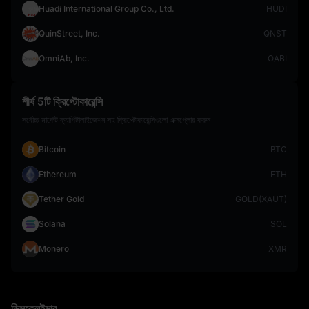
Huadi International Group Co., Ltd.
HUDI
QuinStreet, Inc.
QNST
OmniAb, Inc.
OABI
শীর্ষ 5টি ক্রিপ্টোকারেন্সি
সর্বোচ্চ মার্কেট ক্যাপিটালাইজেশন সহ ক্রিপ্টোকারেন্সিগুলো এক্সপ্লোর করুন
Bitcoin
BTC
Ethereum
ETH
Tether Gold
GOLD(XAUT)
Solana
SOL
Monero
XMR
ডিসক্লেইমার