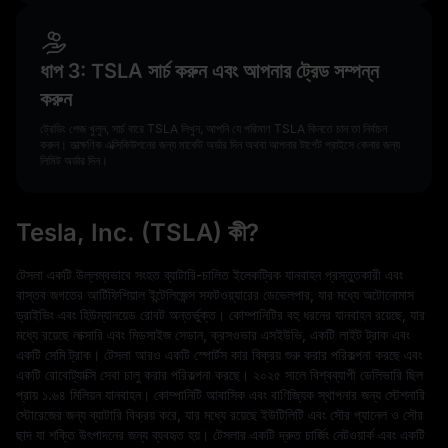
ধাপ 3: TSLA সার্চ করুন এবং আপনার ট্রেড সম্পন্ন
করুন
ট্রেডিং পেজ খুলুন, সার্চ বারে TSLA লিখুন, আপনি যে পরিমাণ TSLA কিনতে চান তা নির্বাচন
করুন। তাত্ক্ষণিক এক্সিকিউশনের জন্য মার্কেট অর্ডার দিন অথবা আপনার টার্গেট প্রাইসে কেনার জন্য
লিমিট অর্ডার দিন।
Tesla, Inc. (TSLA) কী?
টেসলা একটি উল্লম্বভাবে সংহত ব্যাটারি-চালিত ইলেকট্রিক যানবাহন প্রস্তুতকারী এবং
বাস্তব জগতের আর্টিফিশিয়াল ইন্টেলিজেন্স সফটওয়্যারের ডেভেলপার, যার মধ্যে অটোনোমাস
ড্রাইভিং এবং হিউম্যানয়েড রোবট অন্তর্ভুক্ত। কোম্পানিটির বহু ধরনের যানবাহন রয়েছে, যার
মধ্যে রয়েছে লাক্সারি এবং মিডসাইজ সেডান, ক্রসওভার এসইউভি, একটি লাইট ট্রাক এবং
একটি সেমি ট্রাক। টেসলা আরও একটি স্পোর্টস কার বিক্রয় শুরু করার পরিকল্পনা করছে এবং
একটি রোবোট্যাক্সি সেবা চালু করার পরিকল্পনা করছে। ২০২৫ সালে বিশ্বব্যাপী ডেলিভারি ছিল
প্রায় ১.৬৪ মিলিয়ন যানবাহন। কোম্পানিটি আবাসিক এবং বাণিজ্যিক স্থাপনার জন্য স্টেশনারি
স্টোরেজের জন্য ব্যাটারি বিক্রয় করে, যার মধ্যে রয়েছে ইউটিলিটি এবং সৌর প্যানেল ও সৌর
ছাদ যা শক্তি উৎপাদনের জন্য ব্যবহৃত হয়। টেসলার একটি দ্রুত চার্জিং নেটওয়ার্ক এবং একটি