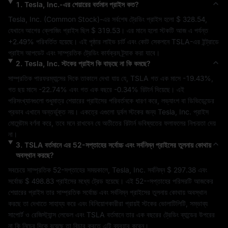
1
.
Tesla, Inc.
-এর শেয়ারের বর্তমান প্রাইস কত?
Tesla, Inc.
 (
Common Stock
)-এর সর্বশেষ ট্রেডিং প্রাইস হলো 
$ 328.54
, 
যেখানে আগের ক্লোজিং প্রাইস ছিল 
$ 319.53
। এর মানে হলো স্টকটি আজ এ পর্যন্ত 
+2.49%
 পরিবর্তিত হয়েছে। এই পৃষ্ঠার লাইভ চার্ট এবং কোট সেকশনে 
TSLA
-এর ইন্ট্রাডে 
প্রাইস আপডেট এবং সাম্প্রতিক ট্রেডিং কার্যক্রম ট্র্যাক করা যাবে।
2
.
Tesla, Inc.
স্টকের প্রাইস কি বাড়ছে না কি কমছে?
সাম্প্রতিক পারফরম্যান্সের দিকে তাকালে দেখা যায় যে, 
TSLA
 গত এক মাসে 
-19.43%
, 
গত ছয় মাসে 
-22.74%
 এবং গত এক বছরে 
-0.34%
 রিটার্ন দিয়েছে। এই 
পরিসংখ্যানগুলো শুধুমাত্র শেয়ারের প্রাইসের পরিবর্তনকে ধারণ করে, লভ্যাংশ বা ডিভিডেন্ডের 
প্রভাব এখানে অন্তর্ভুক্ত নয়। একত্রে এগুলো 
দুর্বল
 স্টকের জন্য 
Tesla, Inc.
 প্রাইস 
মোমেন্টাম বর্ণনা করে, তবে মনে রাখবেন যে অতীতের রিটার্ন ভবিষ্যতের ফলাফলের নিশ্চয়তা দেয় 
না।
3
.
TSLA
বর্তমানে এর 52-সপ্তাহের সর্বোচ্চ এবং সর্বনিম্ন প্রাইসের তুলনায় কোথায়
অবস্থান করছে?
সবচেয়ে সাম্প্রতিক 52-সপ্তাহের সময়কালে, 
Tesla, Inc.
 সর্বনিম্ন 
$ 297.38
 এবং 
সর্বোচ্চ 
$ 498.83
 প্রাইসের মধ্যে ট্রেড হয়েছে। এই 52--সপ্তাহের পরিসরটি আজকের 
শেয়ারের প্রাইস তার সাম্প্রতিক সর্বোচ্চ এবং সর্বনিম্ন প্রাইসের তুলনায় কোথায় অবস্থান 
করছে তা দেখাতে সাহায্য করে এবং বিনিয়োগকারীরা প্রায়ই স্টকের ভোলাটিলিটি, সম্ভাব্য 
সাপোর্ট ও রেজিস্ট্যান্স লেভেল এবং 
TSLA
 বর্তমানে তার এক বছরের ট্রেডিং ব্যান্ডের উপরের 
না কি নিচের দিকে রয়েছে তা বিচার করতে এটি ব্যবহার করেন।