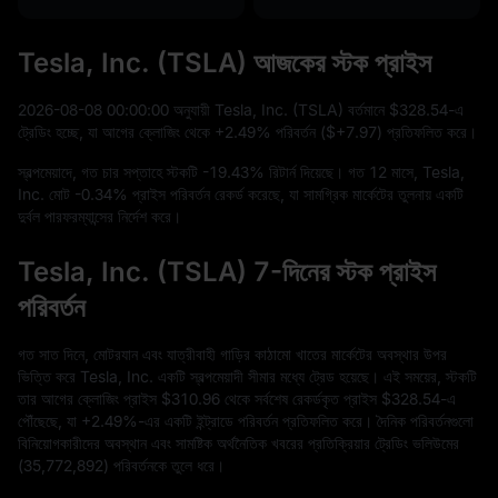
Tesla, Inc. (TSLA) আজকের স্টক প্রাইস
2026
-08
-08
00
:
00
:
00
অনুযায়ী Tesla, Inc. (TSLA) বর্তমানে
$328.54
-এ
ট্রেডিং হচ্ছে, যা আগের ক্লোজিং থেকে
+2.49%
পরিবর্তন (
$+7.97
) প্রতিফলিত করে।
স্বল্পমেয়াদে, গত চার সপ্তাহে স্টকটি
-19.43%
রিটার্ন দিয়েছে। গত
12
মাসে, Tesla,
Inc. মোট
-0.34%
প্রাইস পরিবর্তন রেকর্ড করেছে, যা সামগ্রিক মার্কেটের তুলনায় একটি
দুর্বল পারফরম্যান্সের নির্দেশ করে।
Tesla, Inc. (TSLA) 7-দিনের স্টক প্রাইস
পরিবর্তন
গত সাত দিনে, মোটরযান এবং যাত্রীবাহী গাড়ির কাঠামো খাতের মার্কেটের অবস্থার উপর
ভিত্তি করে Tesla, Inc. একটি স্বল্পমেয়াদী সীমার মধ্যে ট্রেড হয়েছে। এই সময়ের, স্টকটি
তার আগের ক্লোজিং প্রাইস
$310.96
থেকে সর্বশেষ রেকর্ডকৃত প্রাইস
$328.54
-এ
পৌঁছেছে, যা
+2.49%
-এর একটি ইন্ট্রাডে পরিবর্তন প্রতিফলিত করে। দৈনিক পরিবর্তনগুলো
বিনিয়োগকারীদের অবস্থান এবং সামষ্টিক অর্থনৈতিক খবরের প্রতিক্রিয়ার ট্রেডিং ভলিউমের
(
35,772,892
) পরিবর্তনকে তুলে ধরে।