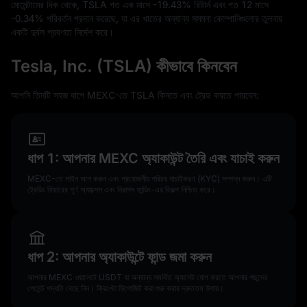
মোমেন্টামের দিক থেকে, TSLA গত এক মাসে
-19.43%
রিটার্ন এবং গত
12
মাসে
-0.34%
পরিবর্তন প্রদান করেছে, যা এর খাতের অন্যান্য সমমনা কোম্পানিগুলোর তুলনায়
একটি দুর্বল প্রবণতা নির্দেশ করে।
Tesla, Inc. (TSLA) কীভাবে কিনবেন
আপনি তিনটি সহজ ধাপে MEXC-তে TSLA কিনতে এবং ট্রেড করতে পারবেন:
ধাপ 1: আপনার MEXC অ্যাকাউন্ট তৈরি এবং যাচাই করুন
MEXC-তে সাইন আপ করুন এবং প্রয়োজনীয় পরিচয় যাচাইকরণ (KYC) সম্পন্ন করুন। এটি
ট্রেডিং ফিচারের পূর্ণ অ্যাক্সেস এবং নিরাপদ ফান্ডিং-এর বিকল্প নিশ্চিত করে।
ধাপ 2: আপনার অ্যাকাউন্টে ফান্ড জমা করুন
আপনার MEXC ওয়ালেটে USDT বা অন্যান্য সমর্থিত অ্যাসেট যোগ করতে আপনার পছন্দের
পেমেন্ট পদ্ধতি বেছে নিন। ক্রিপ্টো ডিপোজিট করা শুরু করার দ্রুততম উপায়।