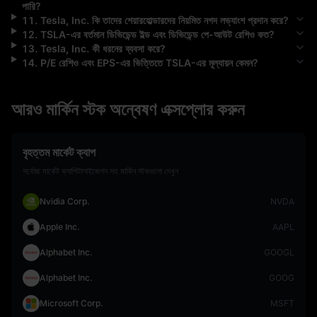
পারি?
11
.
Tesla, Inc.
কি তাদের শেয়ারহোল্ডারদের নিয়মিত নগদ লভ্যাংশ প্রদান করে?
12
.
TSLA
-এর বর্তমান ডিভিডেন্ড ইল্ড এবং ডিভিডেন্ড পে-আউট রেশিও কত?
13
.
Tesla, Inc.
কী ধরনের ব্যবসা করে?
14
.
P/E রেশিও এবং EPS-এর ভিত্তিতে
TSLA
-এর মূল্যায়ন কেমন?
আরও মার্কিন স্টক অন্বেষণ এক্সপ্লোর করুন
বৃহত্তম মার্কেট ক্যাপ
সর্বোচ্চ মার্কেট ক্যাপিটালাইজেশন সহ মার্কিন স্টকগুলো দেখুন
Nvidia Corp.
NVDA
Apple Inc.
AAPL
Alphabet Inc.
GOOGL
Alphabet Inc.
GOOG
Microsoft Corp.
MSFT