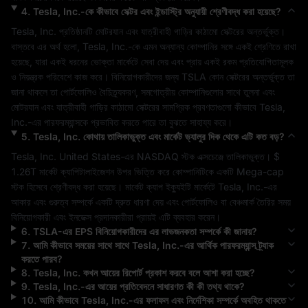
4
.
Tesla, Inc.
-কে কীভাবে সেক্টর এবং ইন্ডাস্ট্রি অনুযায়ী শ্রেণীবদ্ধ করা হয়েছে?
Tesla, Inc.
 প্রতিষ্ঠানটি 
মোটরযান এবং যাত্রীবাহী গাড়ির কাঠামো
 সেক্টরের অন্তর্ভুক্ত। 
বাস্তবে এর অর্থ হলো, 
Tesla, Inc.
-কে এমন অন্যান্য কোম্পানির সঙ্গে একই শ্রেণিতে রাখা 
হয়েছে, যারা একই ধরনের ভোক্তা মার্কেটে সেবা দেয় এবং প্রায় একই রকম প্রতিযোগিতামূলক 
ও নিয়ন্ত্রক পরিবেশে কাজ করে। বিনিয়োগকারীদের জন্য 
TSLA
 কোন সেক্টরের অন্তর্ভুক্ত তা 
জানা থাকলে তা পোর্টফোলিও বৈচিত্র্যকরণ, সমগোত্রীয় কোম্পানিগুলোর সাথে তুলনা এবং 
মোটরযান এবং যাত্রীবাহী গাড়ির কাঠামো
 সেক্টরের সামগ্রিক প্রবণতাগুলো কীভাবে 
Tesla, 
Inc.
-এর পারফরম্যান্সকে প্রভাবিত করতে পারে তা বুঝতে সাহায্য করে।
5
.
Tesla, Inc.
কোথায় তালিকাভুক্ত এবং মার্কেট ভ্যালুর দিক থেকে এটি কত বড়?
Tesla, Inc.
United States
-এর 
NASDAQ
 স্টক এক্সচেঞ্জে তালিকাভুক্ত। 
$ 
1.26T
 মার্কেট ক্যাপিটালাইজেশন উপর ভিত্তি করে কোম্পানিটিকে একটি 
Mega-cap
স্টক হিসেবে শ্রেণীবদ্ধ করা হয়েছে। মার্কেট ক্যাপ ইক্যুইটি মার্কেটে 
Tesla, Inc.
-এর 
আকার এবং গুরুত্ব সম্পর্কে একটি দ্রুত ধারণা দেয় এবং পোর্টফোলিও বা বেঞ্চমার্ক তৈরির সময় 
বিনিয়োগকারী এবং ইনডেক্স প্রদানকারীরা প্রায়ই এটি ব্যবহার করেন।
6
.
TSLA
-এর EPS বিনিয়োগকারীদের এর লাভজনকতা সম্পর্কে কী জানায়?
7
.
আমি কীভাবে সময়ের সাথে সাথে
Tesla, Inc.
-এর আর্থিক পারফরম্যান্স ট্র্যাক
করতে পারব?
8
.
Tesla, Inc.
কখন আয়ের রিপোর্ট প্রকাশ করবে বলে আশা করা হচ্ছে?
9
.
Tesla, Inc.
-এর আয়ের প্রতিবেদনে সাধারণত কী কী তথ্য থাকে?
10
.
আমি কীভাবে
Tesla, Inc.
-এর ফলাফল এবং নির্দেশিকা সম্পর্কে অবহিত থাকতে