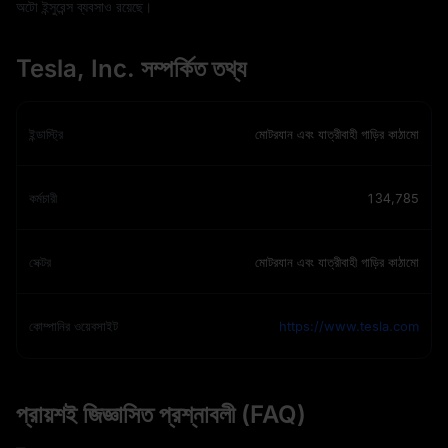
অটো ইন্সুরেন্স ব্যবসাও রয়েছে।
Tesla, Inc. সম্পর্কিত তথ্য
ইন্ডাস্ট্রি
মোটরযান এবং যাত্রীবাহী গাড়ির কাঠামো
কর্মচারী
134,785
সেক্টর
মোটরযান এবং যাত্রীবাহী গাড়ির কাঠামো
কোম্পানির ওয়েবসাইট
https://www.tesla.com
প্রায়শই জিজ্ঞাসিত প্রশ্নাবলী (FAQ)