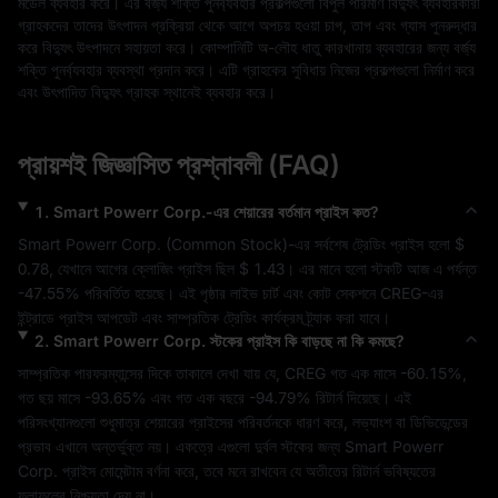
মডেল ব্যবহার করে। এর বর্জ্য শক্তি পুনর্ব্যবহার প্রকল্পগুলো বিপুল পরিমাণ বিদ্যুৎ ব্যবহারকারী
গ্রাহকদের তাদের উৎপাদন প্রক্রিয়া থেকে আগে অপচয় হওয়া চাপ, তাপ এবং গ্যাস পুনরুদ্ধার
করে বিদ্যুৎ উৎপাদনে সহায়তা করে। কোম্পানিটি অ-লৌহ ধাতু কারখানায় ব্যবহারের জন্য বর্জ্য
শক্তি পুনর্ব্যবহার ব্যবস্থা প্রদান করে। এটি গ্রাহকের সুবিধায় নিজের প্রকল্পগুলো নির্মাণ করে
এবং উৎপাদিত বিদ্যুৎ গ্রাহক স্থানেই ব্যবহার করে।
প্রায়শই জিজ্ঞাসিত প্রশ্নাবলী (FAQ)
1
.
Smart Powerr Corp.
-এর শেয়ারের বর্তমান প্রাইস কত?
Smart Powerr Corp.
 (
Common Stock
)-এর সর্বশেষ ট্রেডিং প্রাইস হলো 
$ 
0.78
, যেখানে আগের ক্লোজিং প্রাইস ছিল 
$ 1.43
। এর মানে হলো স্টকটি আজ এ পর্যন্ত 
-47.55%
 পরিবর্তিত হয়েছে। এই পৃষ্ঠার লাইভ চার্ট এবং কোট সেকশনে 
CREG
-এর 
ইন্ট্রাডে প্রাইস আপডেট এবং সাম্প্রতিক ট্রেডিং কার্যক্রম ট্র্যাক করা যাবে।
2
.
Smart Powerr Corp.
স্টকের প্রাইস কি বাড়ছে না কি কমছে?
সাম্প্রতিক পারফরম্যান্সের দিকে তাকালে দেখা যায় যে, 
CREG
 গত এক মাসে 
-60.15%
, 
গত ছয় মাসে 
-93.65%
 এবং গত এক বছরে 
-94.79%
 রিটার্ন দিয়েছে। এই 
পরিসংখ্যানগুলো শুধুমাত্র শেয়ারের প্রাইসের পরিবর্তনকে ধারণ করে, লভ্যাংশ বা ডিভিডেন্ডের 
প্রভাব এখানে অন্তর্ভুক্ত নয়। একত্রে এগুলো 
দুর্বল
 স্টকের জন্য 
Smart Powerr 
Corp.
 প্রাইস মোমেন্টাম বর্ণনা করে, তবে মনে রাখবেন যে অতীতের রিটার্ন ভবিষ্যতের 
ফলাফলের নিশ্চয়তা দেয় না।