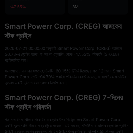
-47.55%
3M
Smart Powerr Corp. (CREG) আজকের
স্টক প্রাইস
2026
-07
-21
00
:
00
:
00
অনুযায়ী Smart Powerr Corp. (CREG) বর্তমানে
$0.78
-এ ট্রেডিং হচ্ছে, যা আগের ক্লোজিং থেকে
-47.55%
পরিবর্তন (
$-0.68
)
প্রতিফলিত করে।
স্বল্পমেয়াদে, গত চার সপ্তাহে স্টকটি
-60.15%
রিটার্ন দিয়েছে। গত
12
মাসে, Smart
Powerr Corp. মোট
-94.79%
প্রাইস পরিবর্তন রেকর্ড করেছে, যা সামগ্রিক মার্কেটের
তুলনায় একটি দুর্বল পারফরম্যান্সের নির্দেশ করে।
Smart Powerr Corp. (CREG) 7-দিনের
স্টক প্রাইস পরিবর্তন
গত সাত দিনে, খাতের মার্কেটের অবস্থার উপর ভিত্তি করে Smart Powerr Corp.
একটি স্বল্পমেয়াদী সীমার মধ্যে ট্রেড হয়েছে। এই সময়ের, স্টকটি তার আগের ক্লোজিং প্রাইস
$0.15
থেকে সর্বশেষ রেকর্ডকৃত প্রাইস
$0.78
-এ পৌঁছেছে, যা
-47.55%
-এর একটি