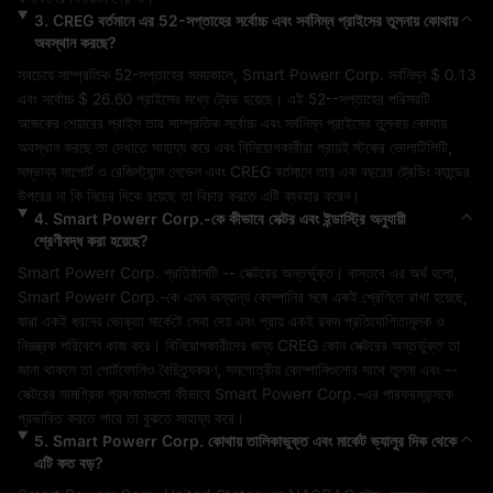
3
.
CREG
বর্তমানে এর 52-সপ্তাহের সর্বোচ্চ এবং সর্বনিম্ন প্রাইসের তুলনায় কোথায়
অবস্থান করছে?
সবচেয়ে সাম্প্রতিক 52-সপ্তাহের সময়কালে, 
Smart Powerr Corp.
 সর্বনিম্ন 
$ 0.13
এবং সর্বোচ্চ 
$ 26.60
 প্রাইসের মধ্যে ট্রেড হয়েছে। এই 52--সপ্তাহের পরিসরটি 
আজকের শেয়ারের প্রাইস তার সাম্প্রতিক সর্বোচ্চ এবং সর্বনিম্ন প্রাইসের তুলনায় কোথায় 
অবস্থান করছে তা দেখাতে সাহায্য করে এবং বিনিয়োগকারীরা প্রায়ই স্টকের ভোলাটিলিটি, 
সম্ভাব্য সাপোর্ট ও রেজিস্ট্যান্স লেভেল এবং 
CREG
 বর্তমানে তার এক বছরের ট্রেডিং ব্যান্ডের 
উপরের না কি নিচের দিকে রয়েছে তা বিচার করতে এটি ব্যবহার করেন।
4
.
Smart Powerr Corp.
-কে কীভাবে সেক্টর এবং ইন্ডাস্ট্রি অনুযায়ী
শ্রেণীবদ্ধ করা হয়েছে?
Smart Powerr Corp.
 প্রতিষ্ঠানটি 
--
 সেক্টরের অন্তর্ভুক্ত। বাস্তবে এর অর্থ হলো, 
Smart Powerr Corp.
-কে এমন অন্যান্য কোম্পানির সঙ্গে একই শ্রেণিতে রাখা হয়েছে, 
যারা একই ধরনের ভোক্তা মার্কেটে সেবা দেয় এবং প্রায় একই রকম প্রতিযোগিতামূলক ও 
নিয়ন্ত্রক পরিবেশে কাজ করে। বিনিয়োগকারীদের জন্য 
CREG
 কোন সেক্টরের অন্তর্ভুক্ত তা 
জানা থাকলে তা পোর্টফোলিও বৈচিত্র্যকরণ, সমগোত্রীয় কোম্পানিগুলোর সাথে তুলনা এবং 
--
সেক্টরের সামগ্রিক প্রবণতাগুলো কীভাবে 
Smart Powerr Corp.
-এর পারফরম্যান্সকে 
প্রভাবিত করতে পারে তা বুঝতে সাহায্য করে।
5
.
Smart Powerr Corp.
কোথায় তালিকাভুক্ত এবং মার্কেট ভ্যালুর দিক থেকে
এটি কত বড়?