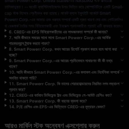
Smart Powerr Corp.
United States
-এর 
NASDAQ
 স্টক এক্সচেঞ্জে 
তালিকাভুক্ত। 
--
 মার্কেট ক্যাপিটালাইজেশন উপর ভিত্তি করে কোম্পানিটিকে একটি 
Small-
cap
 স্টক হিসেবে শ্রেণীবদ্ধ করা হয়েছে। মার্কেট ক্যাপ ইক্যুইটি মার্কেটে 
Smart 
Powerr Corp.
-এর আকার এবং গুরুত্ব সম্পর্কে একটি দ্রুত ধারণা দেয় এবং পোর্টফোলিও 
বা বেঞ্চমার্ক তৈরির সময় বিনিয়োগকারী এবং ইনডেক্স প্রদানকারীরা প্রায়ই এটি ব্যবহার করেন।
6
.
CREG
-এর EPS বিনিয়োগকারীদের এর লাভজনকতা সম্পর্কে কী জানায়?
7
.
আমি কীভাবে সময়ের সাথে সাথে
Smart Powerr Corp.
-এর আর্থিক
পারফরম্যান্স ট্র্যাক করতে পারব?
8
.
Smart Powerr Corp.
কখন আয়ের রিপোর্ট প্রকাশ করবে বলে আশা করা
হচ্ছে?
9
.
Smart Powerr Corp.
-এর আয়ের প্রতিবেদনে সাধারণত কী কী তথ্য
থাকে?
10
.
আমি কীভাবে
Smart Powerr Corp.
-এর ফলাফল এবং নির্দেশিকা সম্পর্কে
অবহিত থাকতে পারি?
11
.
Smart Powerr Corp.
কি তাদের শেয়ারহোল্ডারদের নিয়মিত নগদ লভ্যাংশ
প্রদান করে?
12
.
CREG
-এর বর্তমান ডিভিডেন্ড ইল্ড এবং ডিভিডেন্ড পে-আউট রেশিও কত?
13
.
Smart Powerr Corp.
কী ধরনের ব্যবসা করে?
14
.
P/E রেশিও এবং EPS-এর ভিত্তিতে
CREG
-এর মূল্যায়ন কেমন?
আরও মার্কিন স্টক অন্বেষণ এক্সপ্লোর করুন