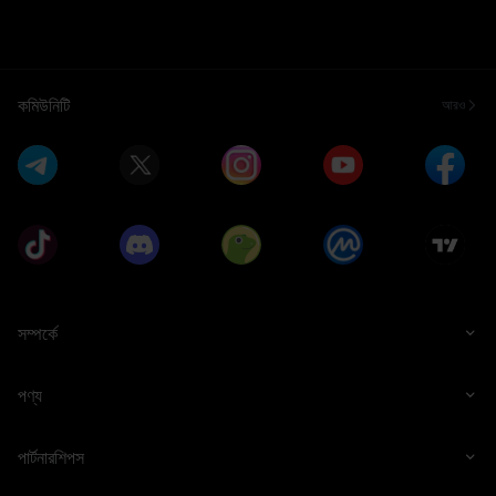
কমিউনিটি
আরও
সম্পর্কে
পণ্য
পার্টনারশিপস