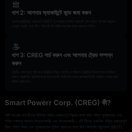
ধাপ 2: আপনার অ্যাকাউন্টে ফান্ড জমা করুন
আপনার MEXC ওয়ালেটে USDT বা অন্যান্য সমর্থিত অ্যাসেট যোগ করতে আপনার পছন্দের
পেমেন্ট পদ্ধতি বেছে নিন। ক্রিপ্টো ডিপোজিট করা শুরু করার দ্রুততম উপায়।
ধাপ 3: CREG সার্চ করুন এবং আপনার ট্রেড সম্পন্ন
করুন
ট্রেডিং পেজ খুলুন, সার্চ বারে CREG লিখুন, আপনি যে পরিমাণ CREG কিনতে চান তা নির্বাচন
করুন। তাত্ক্ষণিক এক্সিকিউশনের জন্য মার্কেট অর্ডার দিন অথবা আপনার টার্গেট প্রাইসে কেনার জন্য
লিমিট অর্ডার দিন।
Smart Powerr Corp. (CREG) কী?
স্মার্ট পাওয়ার কর্প চীনের বিভিন্ন শক্তি-গুরুত্বপূর্ণ শিল্পের জন্য বর্জ্য শক্তি পুনর্ব্যবহার এবং
শক্তি দক্ষতার সমাধান উদ্ভাবনকারী এবং উন্নয়নকারী। এটি চীনের একাধিক শক্তি-গুরুত্বপূর্ণ
শিল্পে শক্তি সঞ্চয় এবং পুনরুদ্ধারের সুবিধা প্রদানের জন্য বিল্ড-অপারেট-ট্রান্সফার (BOT)