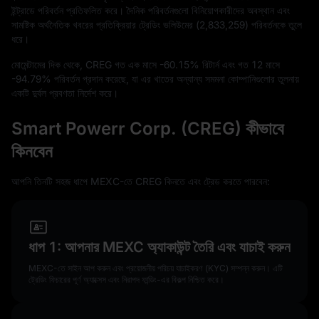
ইন্ট্রাডে পরিবর্তন প্রতিফলিত করে। দৈনিক পরিবর্তনগুলো বিনিয়োগকারীদের অবস্থান এবং
সামষ্টিক অর্থনৈতিক খবরের প্রতিক্রিয়ার ট্রেডিং ভলিউমের (
2,833,259
) পরিবর্তনকে তুলে
ধরে।
মোমেন্টামের দিক থেকে, CREG গত এক মাসে
-60.15%
রিটার্ন এবং গত
12
মাসে
-94.79%
পরিবর্তন প্রদান করেছে, যা এর খাতের অন্যান্য সমমনা কোম্পানিগুলোর তুলনায়
একটি দুর্বল প্রবণতা নির্দেশ করে।
Smart Powerr Corp. (CREG) কীভাবে
কিনবেন
আপনি তিনটি সহজ ধাপে MEXC-তে CREG কিনতে এবং ট্রেড করতে পারবেন:
ধাপ 1: আপনার MEXC অ্যাকাউন্ট তৈরি এবং যাচাই করুন
MEXC-তে সাইন আপ করুন এবং প্রয়োজনীয় পরিচয় যাচাইকরণ (KYC) সম্পন্ন করুন। এটি
ট্রেডিং ফিচারের পূর্ণ অ্যাক্সেস এবং নিরাপদ ফান্ডিং-এর বিকল্প নিশ্চিত করে।