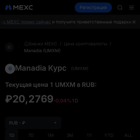
CASHCA
Купить крипто
Рынки
Регистрация
Спот
Фьючерсы
HFT
UNITREE
Фьючерс
на MEXC прямо сейчас
и получите приветственные подарки для 
GOLD(X
SPCX
CASHCA
/
/
Биржа MEXC
Цена криптовалюты
HFT
Manadia (UMXM)
UNITREE
Фьючерс
Manadia Курс
(UMXM)
Текущая цена 1 UMXM в RUB:
₽20,2769
-0,04%
1D
RUB - ₽
1D
7D
1M
3M
1Y
YTD
ALL