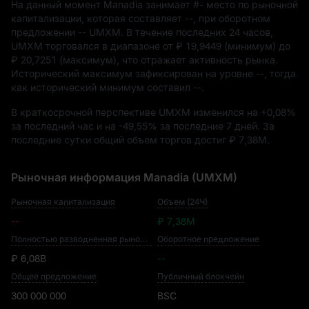
На данный момент Manadia занимает
#-
место по рыночной
капитализации, которая составляет
--
, при оборотном
предложении
-- UMXM
. В течение последних 24 часов,
UMXM торговался в диапазоне от
₽ 19,9449
(минимум) до
₽ 20,7251
(максимум), что отражает активность рынка.
Исторический максимум зафиксирован на уровне
--
, тогда
как исторический минимум составил
--
.
В краткосрочной перспективе UMXM изменился на
+0,08%
за последний час и на
-49,55%
за последние 7 дней. За
последние сутки общий объем торгов достиг
₽ 7,38M
.
Рыночная информация Manadia (UMXM)
Рыночная капитализация
Объем (24Ч)
--
₽ 7,38M
Полностью разводненная рыночная капитализация
Оборотное предложение
₽ 6,08B
--
Общее предложение
Публичный блокчейн
300 000 000
BSC