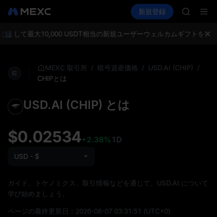
SPCX
暗号資産を購入
市場
現物
新規登録
先物取引
CASHCA
SPCX
HFT
UNITREE
登録
して最大10,000 USDT相当の新規ユーザーウェルカムギフトを獲
Unitre
GOLD(X
SPCX
/
/
/
MEXC 取引所
暗号資産価格
USD.AI (CHIP)
CASHCA
CHIPとは
HFT
UNITREE
USD.AI (CHIP) とは
Unitre
$0.02534
+2.38%
1D
USD - $
ガイド、トケノミクス、取引情報などを通じて、USD.AI について
学び始めましょう。
ページの最終更新日：
2026-08-07 03:31:51
(UTC+0)