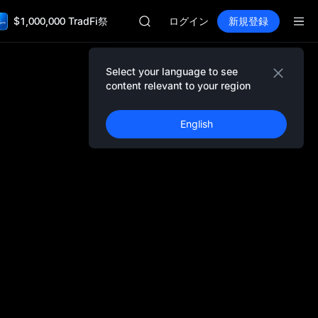
AAOI
$1,000,000 TradFi祭
SKYAI
ログイン
新規登録
UNITREE STAR 市場申込 8/10
ロックアップ期限切れ後もSPCX上昇
GOLD(XAU)
Select your language to see
AAOI
content relevant to your region
SKYAI
UNITREE STAR 市場申込 8/10
English
ロックアップ期限切れ後もSPCX上昇