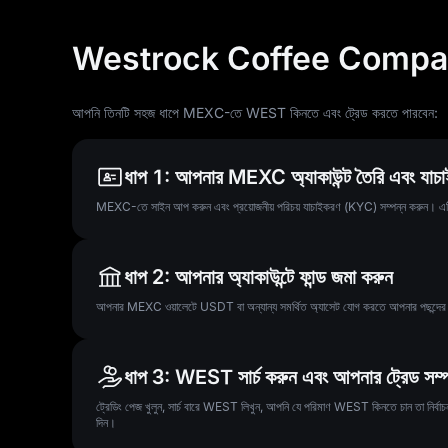
Westrock Coffee Company
আপনি তিনটি সহজ ধাপে MEXC-তে WEST কিনতে এবং ট্রেড করতে পারবেন:
ধাপ 1: আপনার MEXC অ্যাকাউন্ট তৈরি এবং যাচা
MEXC-তে সাইন আপ করুন এবং প্রয়োজনীয় পরিচয় যাচাইকরণ (KYC) সম্পন্ন করুন। এটি ট্রেডি
ধাপ 2: আপনার অ্যাকাউন্টে ফান্ড জমা করুন
আপনার MEXC ওয়ালেটে USDT বা অন্যান্য সমর্থিত অ্যাসেট যোগ করতে আপনার পছন্দের পেমে
ধাপ 3: WEST সার্চ করুন এবং আপনার ট্রেড সম্প
ট্রেডিং পেজ খুলুন, সার্চ বারে WEST লিখুন, আপনি যে পরিমাণ WEST কিনতে চান তা নির্বাচন কর
দিন।