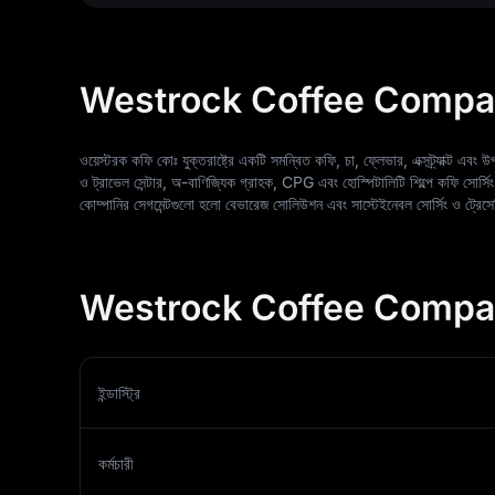
Westrock Coffee Compa
ওয়েস্টরক কফি কোঃ যুক্তরাষ্ট্রে একটি সমন্বিত কফি, চা, ফ্লেভার, এক্সট্র্যাক্ট এবং উপ
ও ট্রাভেল সেন্টার, অ-বাণিজ্যিক গ্রাহক, CPG এবং হোস্পিটালিটি শিল্পে কফি সোর্সিং
কোম্পানির সেগমেন্টগুলো হলো বেভারেজ সোলিউশন এবং সাস্টেইনেবল সোর্সিং ও ট্রেস
Westrock Coffee Company স
ইন্ডাস্ট্রি
কর্মচারী