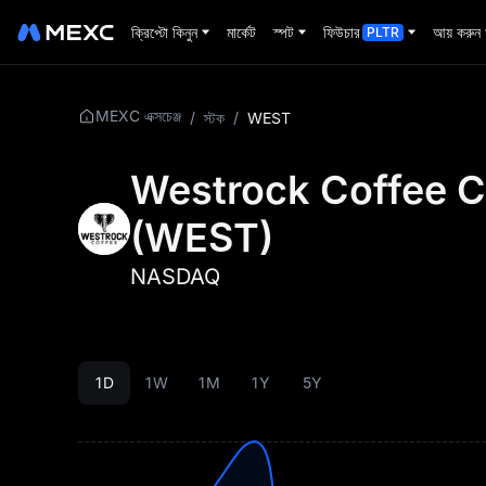
ক্রিপ্টো কিনুন
মার্কেট
স্পট
ফিউচার
আয় করুন
PLTR
MEXC এক্সচেঞ্জ
/
স্টক
/
WEST
Westrock Coffee 
(
WEST
)
NASDAQ
1D
1W
1M
1Y
5Y