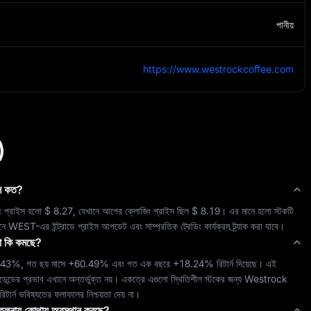
পানীয়
https://www.westrockcoffee.com
)
ইস কত?
িং প্রাইস হলো 
$ 8.27
, যেখানে আগের ক্লোজিং প্রাইস ছিল 
$ 8.19
। এর মানে হলো স্টকটি 
নে 
WEST
-এর ইন্ট্রাডে প্রাইস আপডেট এবং সাম্প্রতিক ট্রেডিং কার্যক্রম ট্র্যাক করা যাবে।
না কি কমছে?
.43%
, গত ছয় মাসে 
+60.49%
 এবং গত এক বছরে 
+18.24%
 রিটার্ন দিয়েছে। এই 
ভিডেন্ডের প্রভাব এখানে অন্তর্ভুক্ত নয়। একত্রে এগুলো 
স্থিতিশীল
 স্টকের জন্য 
Westrock 
িটার্ন ভবিষ্যতের ফলাফলের নিশ্চয়তা দেয় না।
ের তুলনায় কোথায় অবস্থান করছে?