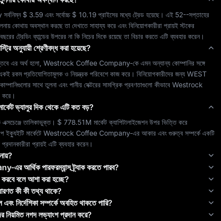
y
 সর্বনিম্ন 
$ 3.59
 এবং সর্বোচ্চ 
$ 10.19
 প্রাইসের মধ্যে ট্রেড হয়েছে। এই 52--সপ্তাহের 
তুলনায় কোথায় অবস্থান করছে তা দেখাতে সাহায্য করে এবং বিনিয়োগকারীরা প্রায়ই স্টকের 
 বছরের ট্রেডিং ব্যান্ডের উপরের না কি নিচের দিকে রয়েছে তা বিচার করতে এটি ব্যবহার করেন।
াস্ট্রি অনুযায়ী শ্রেণীবদ্ধ করা হয়েছে?
স্তবে এর অর্থ হলো, 
Westrock Coffee Company
-কে এমন অন্যান্য কোম্পানির সঙ্গে 
য় একই রকম প্রতিযোগিতামূলক ও নিয়ন্ত্রক পরিবেশে কাজ করে। বিনিয়োগকারীদের জন্য 
WEST
কোম্পানিগুলোর সাথে তুলনা এবং 
পানীয়
 সেক্টরের সামগ্রিক প্রবণতাগুলো কীভাবে 
Westrock 
্য করে।
ার্কেট ভ্যালুর দিক থেকে এটি কত বড়?
ক এক্সচেঞ্জে তালিকাভুক্ত। 
$ 778.51M
 মার্কেট ক্যাপিটালাইজেশন উপর ভিত্তি করে 
প ইক্যুইটি মার্কেটে 
Westrock Coffee Company
-এর আকার এবং গুরুত্ব সম্পর্কে একটি 
স প্রদানকারীরা প্রায়ই এটি ব্যবহার করেন।
ানায়?
any
-এর আর্থিক পারফরম্যান্স ট্র্যাক করতে পারব?
শ করবে বলে আশা করা হচ্ছে?
ধারণত কী কী তথ্য থাকে?
এবং নির্দেশিকা সম্পর্কে অবহিত থাকতে পারি?
ের নিয়মিত নগদ লভ্যাংশ প্রদান করে?