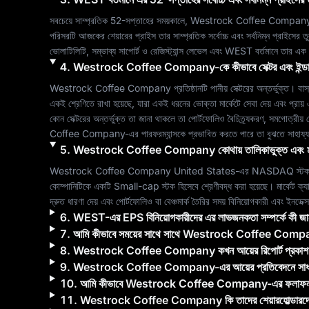
সবচেয়ে সাম্প্রতিক 52-সপ্তাহের সময়কালে, 
Westrock Coffee Compan
পরিসরটি আজকের শেয়ারের প্রাইস তার সাম্প্রতিক সর্বোচ্চ এবং সর্বনিম্ন প্রাইসের 
ভোলাটিলিটি, সম্ভাব্য সাপোর্ট ও রেজিস্ট্যান্স লেভেল এবং 
WEST
 বর্তমানে তার এক
4
.
Westrock Coffee Company
-কে কীভাবে সেক্টর এবং ইন্ড
Westrock Coffee Company
 প্রতিষ্ঠানটি 
পানীয়
 সেক্টরের অন্তর্ভুক্ত। বা
একই শ্রেণিতে রাখা হয়েছে, যারা একই ধরনের ভোক্তা মার্কেটে সেবা দেয় এবং প্রা
কোন সেক্টরের অন্তর্ভুক্ত তা জানা থাকলে তা পোর্টফোলিও বৈচিত্র্যকরণ, সমগোত্রীয় 
Coffee Company
-এর পারফরম্যান্সকে প্রভাবিত করতে পারে তা বুঝতে সাহায
5
.
Westrock Coffee Company
কোথায় তালিকাভুক্ত এবং ম
Westrock Coffee Company
United States
-এর 
NASDAQ
 স্ট
কোম্পানিটিকে একটি 
Small-cap
 স্টক হিসেবে শ্রেণীবদ্ধ করা হয়েছে। মার্কেট ক্যা
দ্রুত ধারণা দেয় এবং পোর্টফোলিও বা বেঞ্চমার্ক তৈরির সময় বিনিয়োগকারী এবং ইনডেক্
6
.
WEST
-এর EPS বিনিয়োগকারীদের এর লাভজনকতা সম্পর্কে কী জ
7
.
আমি কীভাবে সময়ের সাথে সাথে
Westrock Coffee Comp
8
.
Westrock Coffee Company
কখন আয়ের রিপোর্ট প্রকা
9
.
Westrock Coffee Company
-এর আয়ের প্রতিবেদনে সা
10
.
আমি কীভাবে
Westrock Coffee Company
-এর ফলাফল 
11
.
Westrock Coffee Company
কি তাদের শেয়ারহোল্ডারদ