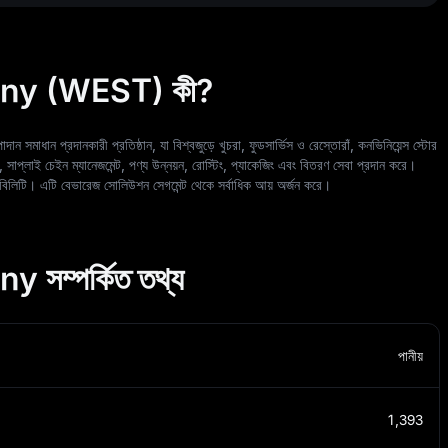
ny (WEST) কী?
াদান সমাধান প্রদানকারী প্রতিষ্ঠান, যা বিশ্বজুড়ে খুচরা, ফুডসার্ভিস ও রেস্তোরাঁ, কনভিনিয়েন্স স্টোর
, সাপ্লাই চেইন ম্যানেজমেন্ট, পণ্য উন্নয়ন, রোস্টিং, প্যাকেজিং এবং বিতরণ সেবা প্রদান করে।
েবিলিটি। এটি বেভারেজ সোলিউশন সেগমেন্ট থেকে সর্বাধিক আয় অর্জন করে।
ম্পর্কিত তথ্য
পানীয়
1,393