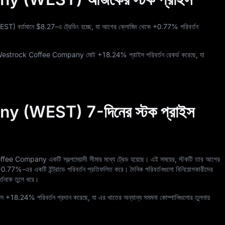
ST) বর্তমানে
$8.27
-এ ট্রেডিং হচ্ছে, যা আগের ক্লোজিং থেকে
+0.77%
পরিবর্তন
 Westrock Coffee Company মোট
+18.24%
প্রাইস পরিবর্তন রেকর্ড করেছে, যা
(WEST) 7-দিনের স্টক প্রাইস
ffee Company একটি স্বল্পমেয়াদী সীমার মধ্যে ট্রেড হয়েছে। এই সময়ের, স্টকটি তার আগের
+0.77%
-এর একটি ইন্ট্রাডে পরিবর্তন প্রতিফলিত করে। দৈনিক পরিবর্তনগুলো বিনিয়োগকারীদের
র্তনকে তুলে ধরে।
সে
+18.24%
পরিবর্তন প্রদান করেছে, যা এর খাতের অন্যান্য সমমনা কোম্পানিগুলোর তুলনায়