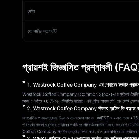
সেক্টর
কোম্পানির ওয়েবসাইট
প্রায়শই জিজ্ঞাসিত প্রশ্নাবলী (FAQ
1
.
Westrock Coffee Company
-এর শেয়ারের বর্তমান প্রা
Westrock Coffee Company
 (
Common Stock
)-এর সর্বশেষ ট্রেড
আজ এ পর্যন্ত 
+0.77%
 পরিবর্তিত হয়েছে। এই পৃষ্ঠার লাইভ চার্ট এবং কোট সেকশ
2
.
Westrock Coffee Company
স্টকের প্রাইস কি বাড়ছে 
সাম্প্রতিক পারফরম্যান্সের দিকে তাকালে দেখা যায় যে, 
WEST
 গত এক মাসে 
+15
পরিসংখ্যানগুলো শুধুমাত্র শেয়ারের প্রাইসের পরিবর্তনকে ধারণ করে, লভ্যাংশ বা ডি
Coffee Company
 প্রাইস মোমেন্টাম বর্ণনা করে, তবে মনে রাখবেন যে অতীতের র
3
.
WEST
বর্তমানে এর 52-সপ্তাহের সর্বোচ্চ এবং সর্বনিম্ন প্রাইস