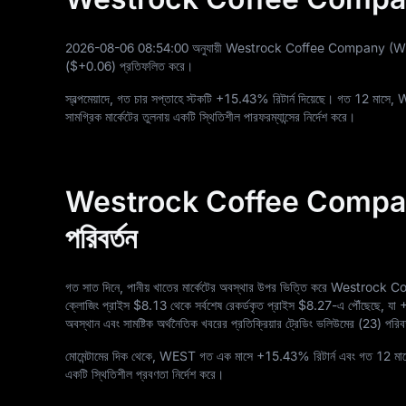
2026
-08
-06
08
:
54
:
00
অনুযায়ী Westrock Coffee Company (WE
(
$+0.06
) প্রতিফলিত করে।
স্বল্পমেয়াদে, গত চার সপ্তাহে স্টকটি
+15.43%
রিটার্ন দিয়েছে। গত
12
মাসে,
সামগ্রিক মার্কেটের তুলনায় একটি স্থিতিশীল পারফরম্যান্সের নির্দেশ করে।
Westrock Coffee Company 
পরিবর্তন
গত সাত দিনে, পানীয় খাতের মার্কেটের অবস্থার উপর ভিত্তি করে Westrock Co
ক্লোজিং প্রাইস
$8.13
থেকে সর্বশেষ রেকর্ডকৃত প্রাইস
$8.27
-এ পৌঁছেছে, যা
অবস্থান এবং সামষ্টিক অর্থনৈতিক খবরের প্রতিক্রিয়ার ট্রেডিং ভলিউমের (
23
) পরিব
মোমেন্টামের দিক থেকে, WEST গত এক মাসে
+15.43%
রিটার্ন এবং গত
12
মা
একটি স্থিতিশীল প্রবণতা নির্দেশ করে।