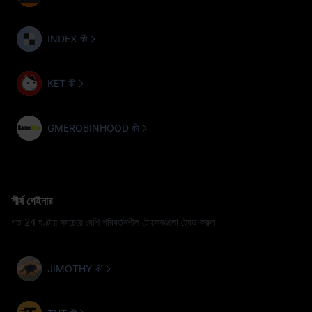
INDEX কী
KET কী
GMEROBINHOOD কী
শীর্ষ গেইনার
গত 24 ঘণ্টায় সবচেয়ে বেশি পরিবর্তনশীল টোকেনগুলো ট্রেড করুন
JIMOTHY কী