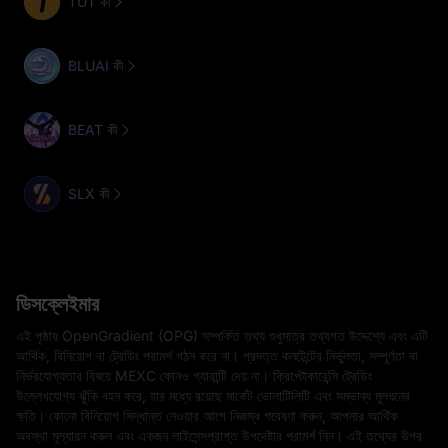
TUT কী
BLUAI কী
BEAT কী
SLX কী
ডিসক্লেইমার
এই পৃষ্ঠায় OpenGradient (OPG) সম্পর্কিত তথ্য শুধুমাত্র তথ্যগত উদ্দেশ্যে এবং এটি
আর্থিক, বিনিয়োগ বা ট্রেডিং পরামর্শ গঠন করে না। প্রদত্ত কনটেন্টের নির্ভুলতা, সম্পূর্ণতা বা
নির্ভরযোগ্যতার বিষয়ে MEXC কোনও গ্যারান্টি দেয় না। ক্রিপ্টোকারেন্সি ট্রেডিং
উল্লেখযোগ্য ঝুঁকি বহন করে, যার মধ্যে রয়েছে মার্কেট ভোলাটিলিটি এবং সম্ভাব্য মূলধনের
ক্ষতি। কোনো বিনিয়োগ সিদ্ধান্ত নেওয়ার আগে নিজস্ব গবেষণা করুন, আপনার আর্থিক
অবস্থা মূল্যায়ন করুন এবং একজন লাইসেন্সপ্রাপ্ত উপদেষ্টার পরামর্শ নিন। এই তথ্যের উপর