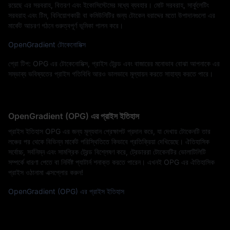
রয়েছে এর সরবরাহ, বিতরণ এবং ইকোসিস্টেমের মধ্যে ব্যবহার। মোট সরবরাহ, সার্কুলেটিং
সরবরাহ এবং টিম, বিনিয়োগকারী বা কমিউনিটির জন্য টোকেন বরাদ্দের মতো উপাদানগুলো এর
মার্কেট আচরণ গঠনে গুরুত্বপূর্ণ ভূমিকা পালন করে।
OpenGradient টোকেনোমিক্স
প্রো টিপ: OPG এর টোকেনোমিক্স, প্রাইস ট্রেন্ড এবং বাজারের মনোভাব বোঝা আপনাকে এর
সম্ভাব্য ভবিষ্যতের প্রাইস গতিবিধি আরও ভালভাবে মূল্যায়ন করতে সাহায্য করতে পারে।
OpenGradient (OPG) এর প্রাইস ইতিহাস
প্রাইস ইতিহাস OPG এর জন্য মূল্যবান প্রেক্ষাপট প্রদান করে, যা দেখায় টোকেনটি তার
লঞ্চের পর থেকে বিভিন্ন মার্কেট পরিস্থিতিতে কিভাবে প্রতিক্রিয়া দেখিয়েছে। ঐতিহাসিক
সর্বোচ্চ, সর্বনিম্ন এবং সামগ্রিক ট্রেন্ড বিশ্লেষণ করে, ট্রেডাররা টোকেনটির ভোলাটিলিটি
সম্পর্কে ধারণা পেতে বা নির্দিষ্ট প্যাটার্ন শনাক্ত করতে পারেন। এখনই OPG এর ঐতিহাসিক
প্রাইস ওঠানামা এক্সপ্লোর করুন!
OpenGradient (OPG) এর প্রাইস ইতিহাস