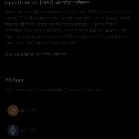
OpenGradient (OPG) এর প্রাইস প্রেডিকশন
টোকেনোমিক্স এবং পূর্ববর্তী পারফরম্যান্সের উপর ভিত্তি করে, OPG এর প্রাইস প্রেডিকশনের
লক্ষ্য হলো টোকেনটি কোথায় যেতে পারে তা অনুমান করা। বিশ্লেষক এবং ট্রেডাররা প্রায়শই
সরবরাহের গতিশীলতা, গ্রহণের প্রবণতা, বাজারের মনোভাব এবং বৃহত্তর ক্রিপ্টো
আন্দোলনগুলো দেখে প্রত্যাশা গঠন করেন। আপনি কি জানেন, MEXC-এর কাছে একটি
প্রাইস প্রেডিকশন টুল রয়েছে যা আপনাকে OPG এর ভবিষ্যতের প্রাইস পরিমাপ করতে
সহায়তা করতে পারে? এখনই এটি চেক আউট করুন!
OpenGradient এর প্রাইস প্রেডিকশন
শীর্ষ টোকেন
মার্কেটে সবচেয়ে জনপ্রিয় এবং প্রভাবশালী টোকেনগুলো আবিষ্কার করুন
BTC কী
ETH কী