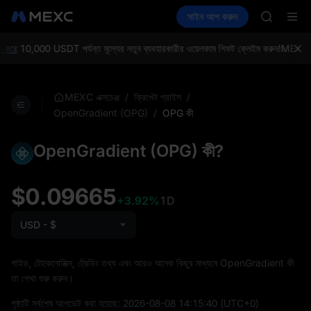
GOLD(X
ক্রিপ্টো কিনুন
মার্কেট
স্পট
সাইন আপ করুন
ফিউচার
AAOI
আয় করুন
SPCX
SKYAI
UNITREE 
করে
10,000 USDT পর্যন্ত মূল্যের নতুন ব্যবহারকারীর ওয়েলকাম গিফট ক্লেইম করুন!
MEXC এক্সচ
SPCX ris
GOLD(X
AAOI
/
/
MEXC এক্সচেঞ্জ
ক্রিপ্টো প্রাইস
SKYAI
/
OPG কী
OpenGradient (OPG)
UNITREE 
SPCX ris
OpenGradient (OPG) কী?
$0.09665
+3.92%
1D
USD - $
গাইড, টোকেনোমিক্স, ট্রেডিং তথ্য এবং আরও অনেক কিছুর মাধ্যমে OpenGradient কী
তা শেখা শুরু করুন।
পৃষ্ঠাটি সর্বশেষ আপডেট করা হয়েছে:
2026-08-08 14:15:40
(UTC+0)