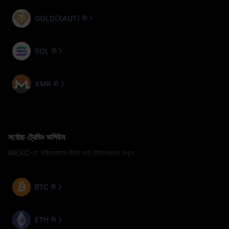
GOLD(XAUT) কী
SOL কী
XMR কী
সর্বোচ্চ ট্রেডিং ভলিউম
MEXC-তে সক্রিয়ভাবে ট্রেড করা টোকেনগুলো দেখুন
BTC কী
ETH কী