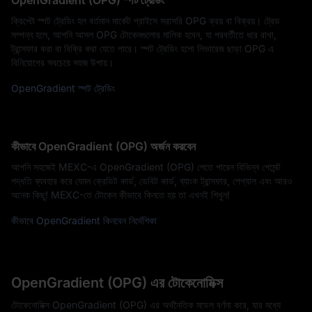
OpenGradient (OPG) স্পট ট্রেডিং
ক্রিপ্টো স্পট ট্রেডিং হল বর্তমান মার্কেট প্রাইসে সরাসরি OPG ক্রয় বা বিক্রয়। ট্রেড
সম্পন্ন হলে, আপনি আসল OPG টোকেনগুলোর মালিক হবেন, যা পরবর্তীতে ধরে রাখা,
ট্রান্সফার করা বা বিক্রি করা যেতে পারে। স্পট ট্রেডিং হলো লিভারেজ ছাড়া OPG এ
বিনিয়োগের সবচেয়ে সহজ উপায়।
OpenGradient স্পট ট্রেডিং
কীভাবে OpenGradient (OPG) অর্জন করবেন
আপনি সহজেই MEXC-এ OpenGradient (OPG) পেতে পারেন বিভিন্ন পেমেন্ট
পদ্ধতি ব্যবহার করে যেমন ক্রেডিট কার্ড, ডেবিট কার্ড, ব্যাংক ট্রান্সফার, পেপ্যাল এবং আরও
অনেক কিছু! MEXC-তে টোকেন কীভাবে কিনতে হয় তা এখনই শিখুন!
কীভাবে OpenGradient কিনবেন নির্দেশিকা
OpenGradient (OPG) এর টোকেনোমিক্স
টোকেনোমিক্স OpenGradient (OPG) এর অর্থনৈতিক মডেল বর্ণনা করে, যার মধ্যে