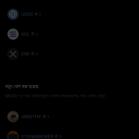
USDC কী
SOL কী
XRP কী
নতুন যোগ করা হয়েছে
MEXC-তে সদ্য তালিকাভুক্ত সর্বশেষ টোকেনগুলোর সাথে এগিয়ে থাকুন
JIMOTHY কী
STONKBROKER কী