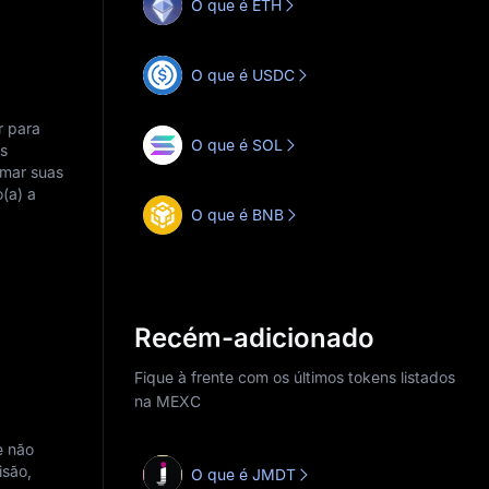
O que é ETH
O que é USDC
r para
O que é SOL
as
rmar suas
(a) a
O que é BNB
Recém-adicionado
Fique à frente com os últimos tokens listados
na MEXC
e não
isão,
O que é JMDT