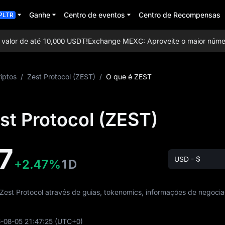
Ganhe
Centro de eventos
Centro de Recompensas
PLTR
alor de até 10,000 USDT!
Exchange MEXC: Aproveite o maior número d
iptos
/
Zest Protocol (ZEST)
/
O que é ZEST
st Protocol (ZEST)
7
USD - $
+2.47%
1D
est Protocol através de guias, tokenomics, informações de negoci
-08-05 21:47:25
(UTC+0)