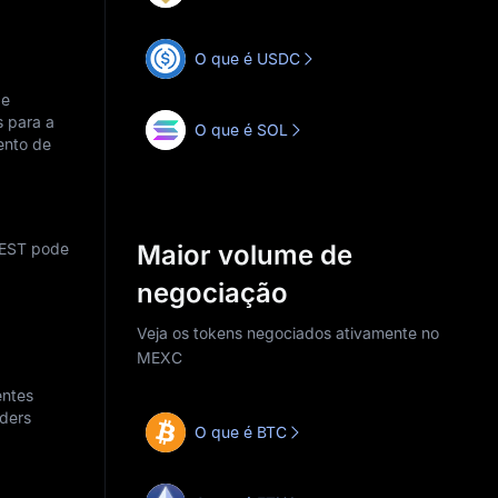
O que é USDC
 e
s para a
O que é SOL
ento de
ZEST pode
Maior volume de
negociação
Veja os tokens negociados ativamente no
MEXC
entes
aders
O que é BTC