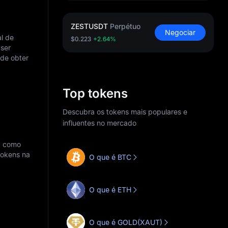
ZESTUSDT
Perpétuo
Negociar
l de
$0.223
+2.64%
 ser
 de obter
Top tokens
Descubra os tokens mais populares e
influentes no mercado
, como
tokens na
O que é BTC
O que é ETH
O que é GOLD(XAUT)