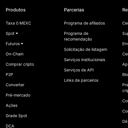
Produtos
Parcerias
Re
Taxa 0 MEXC
Programa de afiliados
Ce
Spot
Programa de
Su
recomendação
Futuros
En
Solicitação de listagem
On-Chain
Ce
Serviços institucionais
Comprar cripto
Ap
Serviços de API
P2P
Bl
Links de parceiros
Converter
Pr
cr
Pré-mercado
Co
Ações
Co
Grade Spot
Dê
DCA