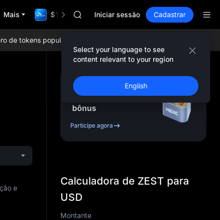
LLY
Mais
$1,000,000 TradFi Gala
BLESS
Iniciar sessão
Cadastrar
HEI
CYS
e tokens populares, airdrops diários, as menores taxas de negoci
SHOP
Select your language to see
LLY
content relevant to your region
BLESS
HEI
Cadastre-se e receba
English
CYS
até
10,000
USDT
em
bônus
Participe agora
Calculadora de ZEST para
ação e
USD
Montante