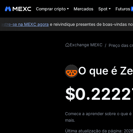
Comprar cripto
Mercados
Spot
Futuros
tre-se na MEXC agora
e reivindique presentes de boas-vindas no v
Mais sobre ZEST
Exchange MEXC
/
Preço das cr
Informações sobre
preços de ZEST
O que é Ze
O que é ZEST
$0.2222
Whitepaper de
ZEST
Site oficial do ZEST
Comece a aprender sobre o que é Z
mais.
Tokenomics de
ZEST
Última atualização da página:
2026