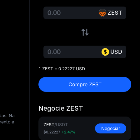
ZEST
USD
1 ZEST = 0.22227 USD
Compre ZEST
Negocie ZEST
das. Na
mento e
ZEST
/
USDT
Negociar
$0.22227
+2.47%