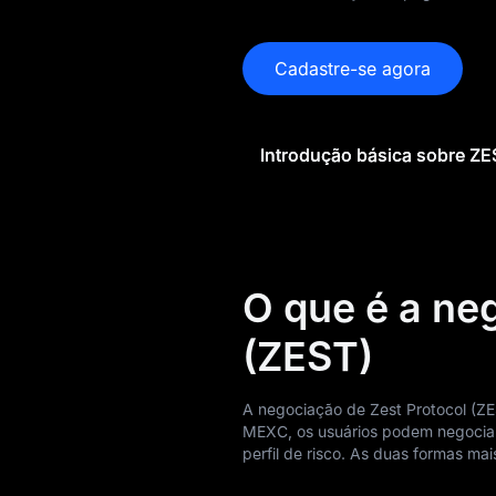
Previsão de preço
de ZEST
Cadastre-se agora
Histórico de preço
de ZEST
Introdução básica sobre ZE
Guia de compra de
ZEST
Conversor de ZEST
para moeda Fiat
O que é a ne
Spot ZEST
(ZEST)
Pré-mercado
A negociação de Zest Protocol (Z
Ganhos
MEXC, os usuários podem negociar
perfil de risco. As duas formas m
Airdrop+