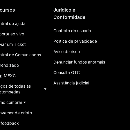
cursos
Jurídico e
Conformidade
ntral de ajuda
Contrato do usuário
porte ao vivo
Política de privacidade
viar um Ticket
Aviso de risco
ntral de Comunicados
Denunciar fundos anormais
rendizado
Consulta OTC
og MEXC
Assistência judicial
eços de todas as
iptomoedas
mo comprar
nversor de cripto
 feedback