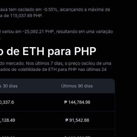
 taxa tem oscilado em
-0.55%
, alcançando a máxima de
xa de
115,037.89 PHP
.
H variou em
-25,092.21 PHP
, resultando em uma variação
.
ão de ETH para PHP
 do mercado. Nos últimos 7 dias, o preço oscilou de uma
dos de volatilidade de ETH para PHP nas últimas 24
s 30 dias
Últimos 90 dias
0,337.6
₱ 144,784.98
,128.49
₱ 91,542.88