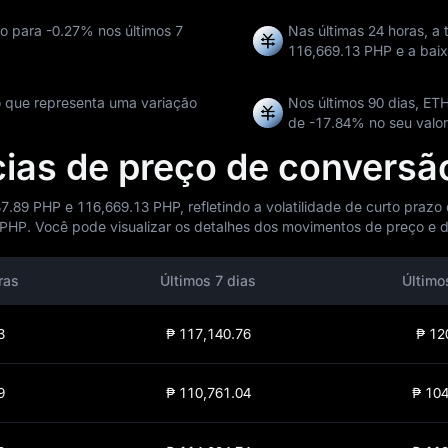
do para
-0.27%
nos últimos 7
Nas últimas 24 horas, a
116,669.13 PHP
e a bai
o que representa uma variação
Nos últimos 90 dias, ET
de
-17.84%
no seu valor
ncias de preço de convers
7.89 PHP e 116,669.13 PHP, refletindo a volatilidade de curto prazo
HP. Você pode visualizar os detalhes dos movimentos de preço e da
ras
Últimos 7 dias
Último
3
₱ 117,140.76
₱ 12
9
₱ 110,761.04
₱ 104