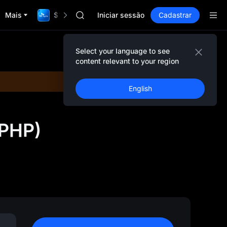
ACE
Mais
$1,000,000 TradFi Gala
HFT
Iniciar sessão
Cadastrar
SPCX
UNITREE
Unitree Future Now Live
Select your language to see
SKYAI
content relevant to your region
ACE
HFT
English
SPCX
UNITREE
Unitree Future Now Live
(PHP)