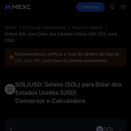
AAOI
Comprar cripto
Mercados
Cadastrar
Spot
Futuros
SKYAI
S
UNITREE 
SPCX ris
GOLD(X
MEXC
/
Preço da criptomoeda
/
Preço de Solana
/
AAOI
Solana SOL para Dólar dos Estados Unidos USD (SOL para
SKYAI
USD)
UNITREE 
SPCX ris
Recomendamos verificar a taxa de câmbio de hoje de
SOL para BRL
com base no idioma selecionado
SOL/USD: Solana (SOL) para Dólar dos
Estados Unidos (USD)
Conversor e Calculadora
SOL