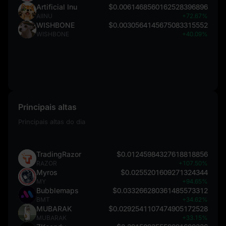
Artificial Inu
$0.0061468560162528396896
AIINU
+72.67%
WISHBONE
$0.0030564145675083315552
WISHBONE
+40.09%
Principais altas
Principais altas do dia
TradingRazor
$0.01245984327618818856
RAZOR
+107.50%
Myros
$0.0255201609271324344
MY
+94.65%
Bubblemaps
$0.033266280361485573312
BMT
+34.62%
MUBARAK
$0.0292541107474905172528
MUBARAK
+33.15%