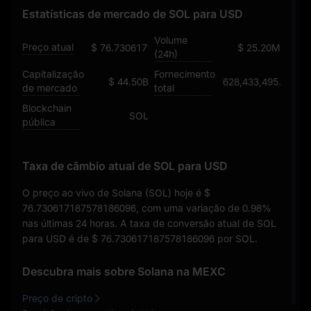
Estatísticas de mercado de SOL para USD
Volume
Preço atual
$ 76.730617187578186096
$ 25.20M
(24h)
Capitalização
Fornecimento
$ 44.50B
628,433,495.50211
de mercado
total
Blockchain
SOL
pública
Taxa de câmbio atual de SOL para USD
O preço ao vivo de Solana (SOL) hoje é
$
76.730617187578186096
, com uma variação de
0.98%
nas últimas 24 horas. A taxa de conversão atual de SOL
para USD é de
$ 76.730617187578186096
por SOL.
Descubra mais sobre Solana na MEXC
Preço de cripto