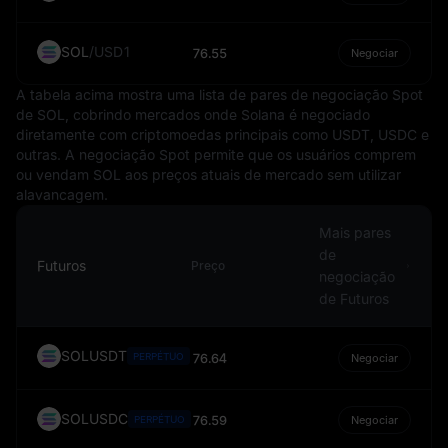
imune a flutuações de valor. Essas variações podem ser
influenciadas por diversos fatores, como inflação, taxas
de juros, estabilidade política e desempenho econômico.
SOL
/
USD1
76.55
Negociar
No entanto, o status do USD como moeda de reserva
A tabela acima mostra uma lista de pares de negociação Spot
geralmente oferece um certo grau de proteção contra
de SOL, cobrindo mercados onde Solana é negociado
essas flutuações.
diretamente com criptomoedas principais como USDT, USDC e
Em conclusão, o USD é mais do que apenas a moeda
outras. A negociação Spot permite que os usuários comprem
nacional dos Estados Unidos. Ele é um elemento central
ou vendam SOL aos preços atuais de mercado sem utilizar
alavancagem.
do sistema financeiro global, influenciando o comércio
internacional, a precificação de commodities e até a
Mais pares
economia digital. É um símbolo de estabilidade e força
de
econômica, frequentemente servindo como referência
Futuros
Preço
negociação
pela qual outras moedas são comparadas.
de Futuros
SOLUSDT
PERPÉTUO
76.64
Negociar
SOLUSDC
76.59
PERPÉTUO
Negociar