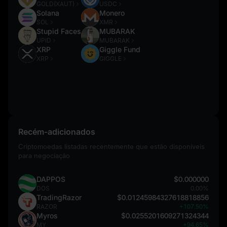
GOLD(XAUT)
USDC
Solana
Monero
SOL
XMR
Stupid Faces
MUBARAK
UPID
MUBARAK
XRP
Giggle Fund
XRP
GIGGLE
Recém-adicionados
Criptomoedas listadas recentemente que estão disponíveis
para negociação
DAPPOS
$0.000000
DOS
0.00%
TradingRazor
$0.01245984327618818856
RAZOR
+107.50%
Myros
$0.0255201609271324344
MY
+94.65%