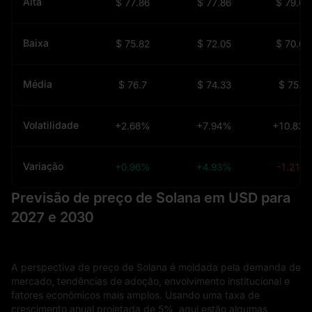
Alta
$ 77.86
$ 77.86
$ 79.06
Baixa
$ 75.82
$ 72.05
$ 70.65
Média
$ 76.7
$ 74.33
$ 75.3
Volatilidade
+2.68%
+7.94%
+10.83
Variação
+0.96%
+4.93%
-1.21%
Previsão de preço de Solana em USD para
2027 e 2030
A perspectiva de preço de Solana é moldada pela demanda de
mercado, tendências de adoção, envolvimento institucional e
fatores econômicos mais amplos. Usando uma taxa de
crescimento anual projetada de 5%, aqui estão algumas