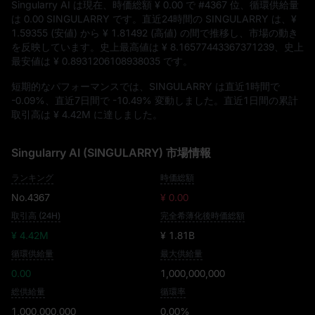
Singularry AI は現在、時価総額
¥ 0.00
で
#4367
位、循環供給量
は
0.00 SINGULARRY
です。直近24時間の SINGULARRY は、
¥
1.59355
(安値) から
¥ 1.81492
(高値) の間で推移し、市場の動き
を反映しています。史上最高値は
¥ 8.16577443367371239
、史上
最安値は
¥ 0.8931206108938035
です。
短期的なパフォーマンスでは、SINGULARRY は直近1時間で
-0.09%
、直近7日間で
-10.49%
変動しました。直近1日間の累計
取引高は
¥ 4.42M
に達しました。
Singularry AI (SINGULARRY) 市場情報
ランキング
時価総額
No.4367
¥ 0.00
取引高 (24H)
完全希薄化後時価総額
¥ 4.42M
¥ 1.81B
循環供給量
最大供給量
0.00
1,000,000,000
総供給量
循環率
1,000,000,000
0.00%