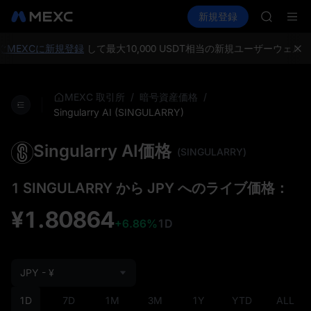
GOLD(X
暗号資産を購入
市場
現物
新規登録
先物取引
AAOI
SPCX
SKYAI
UNITRE
MEXCに新規登録
して最大10,000 USDT相当の新規ユーザーウェ
ロックア
GOLD(X
AAOI
/
/
MEXC 取引所
暗号資産価格
SKYAI
Singularry AI (SINGULARRY)
UNITRE
ロックア
Singularry AI価格
(SINGULARRY)
1 SINGULARRY から JPY へのライブ価格：
¥1.80864
+6.86%
1D
JPY - ¥
1D
7D
1M
3M
1Y
YTD
ALL