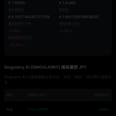
¥ 1.59355
¥ 1.81492
過去最高値
最安値
¥ 8.16577443367371239
¥ 0.8931206108938035
価格変動率 (1H)
価格変動 (1日)
-0.09%
+6.86%
価格変動率 (7日)
-10.49%
-10.49%
Singularry AI (SINGULARRY) 価格履歴 JPY
Singularry AI の価格変動を本日分、30日、60日、90日間で追跡す
る：
期間
変動率 (JPY)
変動率 (%)
今日
¥ +0.1161077
+6.86%