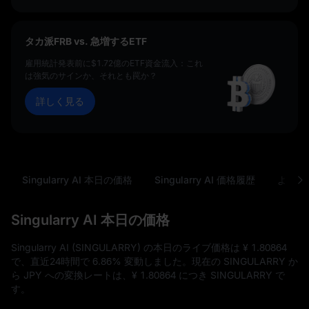
タカ派FRB vs. 急増するETF
雇用統計発表前に$1.72億のETF資金流入：これ
は強気のサインか、それとも罠か？
詳しく見る
Singularry AI 本日の価格
Singularry AI 価格履歴
よくあ
Singularry AI 本日の価格
Singularry AI (SINGULARRY) の本日のライブ価格は
¥ 1.80864
で、直近24時間で
6.86%
変動しました。現在の SINGULARRY か
ら JPY への変換レートは、
¥ 1.80864
につき SINGULARRY で
す。