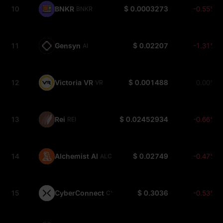
10
BNKR
$ 0.0003273
-0.55%
BNKR
11
Gensyn
$ 0.02207
-1.31%
AI
12
Victoria VR
$ 0.001488
0.00%
VR
13
Rei
$ 0.02452934
-0.66%
REI
14
Alchemist AI
$ 0.02749
-0.47%
ALCH
15
CyberConnect
$ 0.3036
-0.53%
CYBER