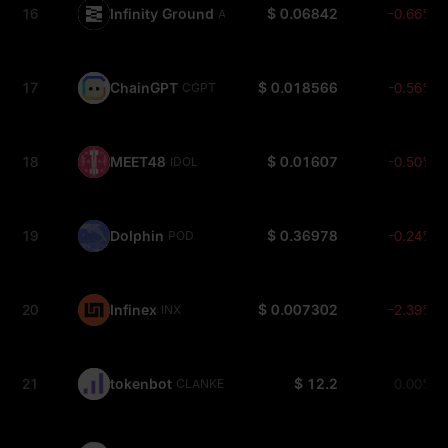
16
Infinity Ground
$ 0.06842
-0.66%
AIN
17
ChainGPT
$ 0.018566
-0.56%
CGPT
18
MEET48
$ 0.01607
-0.50%
IDOL
19
Dolphin
$ 0.36978
-0.24%
POD
20
Infinex
$ 0.007302
-2.39%
INX
21
tokenbot
$ 12.2
0.00%
CLANKER