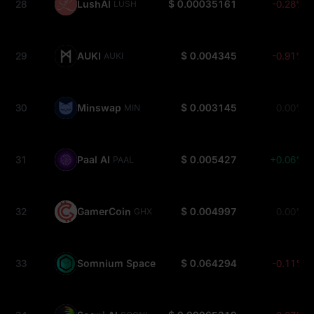
28
LushAI
$ 0.00035161
-0.28%
LUSH
29
AUKI
$ 0.004345
-0.91%
AUKI
30
Minswap
$ 0.003145
0.00%
MIN
31
Paal AI
$ 0.005427
+0.06%
PAAL
32
GamerCoin
$ 0.004997
0.00%
GHX
33
Somnium Space CUBEs
$ 0.064294
-0.11%
CUBE