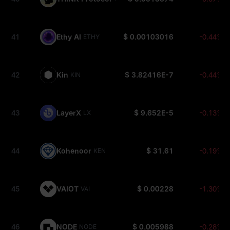
41
Ethy AI
$ 0.00103016
-0.44%
ETHY
42
Kin
$ 3.82416E-7
-0.44%
KIN
43
LayerX
$ 9.652E-5
-0.13%
LX
44
Kohenoor
$ 31.61
-0.19%
KEN
45
VAIOT
$ 0.00228
-1.30%
VAI
46
NODE
$ 0.005988
-0.28%
NODE