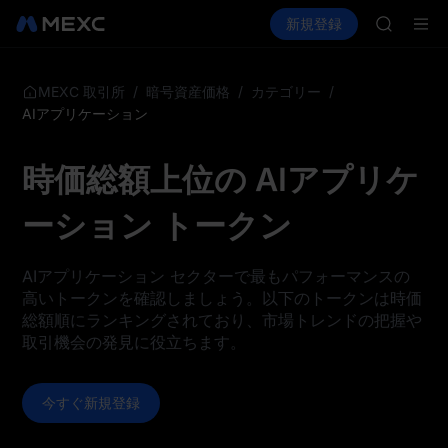
LLY
暗号資産を購入
市場
現物
新規登録
先物取引
BLESS
PLTR
HEI
CYS
SHOP
/
/
/
MEXC 取引所
暗号資産価格
カテゴリー
LLY
AIアプリケーション
BLESS
HEI
時価総額上位の AIアプリケ
CYS
ーション トークン
AIアプリケーション セクターで最もパフォーマンスの
高いトークンを確認しましょう。以下のトークンは時価
総額順にランキングされており、市場トレンドの把握や
取引機会の発見に役立ちます。
今すぐ新規登録