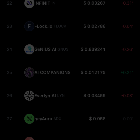
22
INFINIT
$ 0.03267
-0.31%
IN
23
FLock.io
$ 0.02786
-0.64%
FLOCK
24
GENIUS AI
$ 0.639241
-0.26%
GNUS
25
AI COMPANIONS
$ 0.012175
+0.21%
AIC
26
Everlyn AI
$ 0.03459
-0.03%
LYN
27
heyAura
$ 0.056
0.00%
ADX