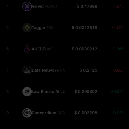
4
Velvet
$ 0.47696
-1.64%
VELVET
5
Tagger
$ 0.0012518
-1.09%
TAG
6
AKEDO
$ 0.0039217
+1.36%
AKE
7
Data Network
$ 0.2125
-0.88%
DATA
8
Law Blocks AI
$ 0.295302
+0.04%
LBT
9
Concordium
$ 0.003708
+0.03%
CCD