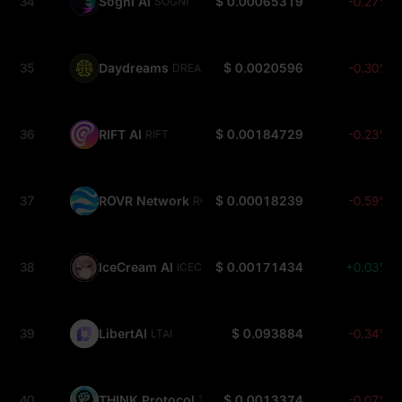
34
Sogni AI
$ 0.00065319
-0.27%
SOGNI
35
Daydreams
$ 0.0020596
-0.30%
DREAMS
36
RIFT AI
$ 0.00184729
-0.23%
RIFT
37
ROVR Network
$ 0.00018239
-0.59%
ROVR
38
IceCream AI
$ 0.00171434
+0.03%
ICECREAM
39
LibertAI
$ 0.093884
-0.34%
LTAI
40
THINK Protocol
$ 0.0013374
-0.07%
THINK