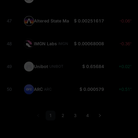
47
Altered State Machine
$ 0.00251617
-0.06%
ASTO
48
IMGN Labs
$ 0.00068008
-0.36%
IMGN
49
Unibot
$ 0.65684
+0.02%
UNIBOT
50
ARC
$ 0.000579
+0.51%
ARC
1
2
3
4