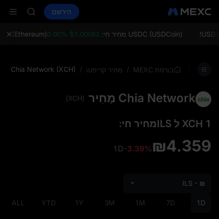
SHOP
קנה קריפטו
שווקים
ספוט
הירשם
חוזים עתידיים
LLY
PLTR
BLESS
HEI
USDC (USDCoin) מחיר חי:
$1.00083 0.00%
ETH (Ethereum) מחיר חי:
CYS
SHOP
LLY
Chia Network (XCH)
/
/
בורסת MEXC
מחיר קריפטו
BLESS
HEI
Chia Network מְחִיר
CYS
(XCH)
1 XCH ל ILSמחיר חי:
₪4.359
1D
-3.39%
ILS - ₪
ALL
YTD
1Y
3M
1M
7D
1D