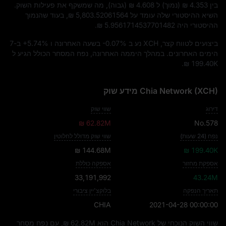
בין
₪ 4.353
(נמוך) ל
₪ 4.608
(גבוה), מה שמשקף את פעילות השוק.
השיא ההיסטורי שלה עומד על
₪ 5,803.52061564
, בעוד שהנמוך
ההיסטורי היה
₪ 5.9561714537701482
.
ביצועים לטווח קצר, XCH נע ב
-0.07%
בשעה האחרונה ו
+5.74%
ב-7
הימים האחרונים. במהלך היממה האחרונה, נפח המסחר הכולל הגיע ל
.
₪ 199.40K
Chia Network (XCH) מידע שוק
דירוג
שווי שוק
₪ 62.82M
No.578
נפח (24 שעות)
שווי שוק מדולל לחלוטין
₪ 144.68M
₪ 199.40K
אספקת מחזור
אספקה כוללת
33,191,992
43.24M
תאריך הנפקה
בלוקצ'יין ציבורי
CHIA
2021-04-28 00:00:00
שווי השוק הנוכחי של Chia Network הוא
₪ 62.82M
, עם נפח מסחר