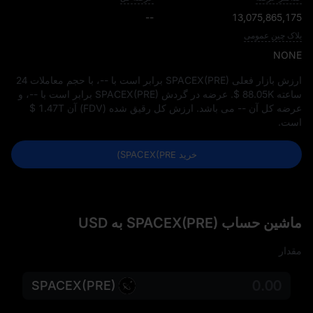
--
13,075,865,175
بلاک چین عمومی
NONE
ارزش بازار فعلی SPACEX(PRE) برابر است با
--
، با حجم معاملات 24
ساعته
$ 88.05K
. عرضه در گردش SPACEX(PRE) برابر است با
--
، و
عرضه کل آن
--
می‌ باشد. ارزش کل رقیق‌ شده (FDV) آن
$ 1.47T
است.
خرید SPACEX(PRE)
ماشین حساب SPACEX(PRE) به USD
مقدار
SPACEX(PRE)