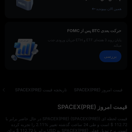
همین الان بپیوندید
حرکت بعدی BTC پس از FOMC
پایان روند 3 هفته‌ای ETF و ETH جریان ورودی جذب
میکند
بررسی
قیمت امروز SPACEX(PRE)
تاریخچه قیمت SPACEX(PRE)
سوا
قیمت امروز SPACEX(PRE)
قیمت لحظه‌ ای SPACEX(PRE) (SPACEX(PRE)) در حال حاضر برابر با
$ 112.72
است و طی 24 ساعت گذشته تغییر
2.11%
را تجربه کرده
است. نرخ تبدیل فعلی SPACEX(PRE) به USD برابر با
$ 112.72
برای