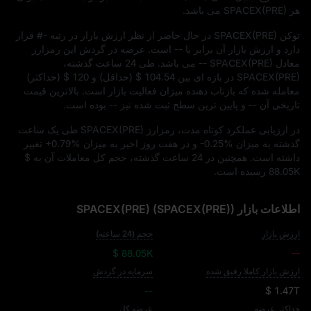
هر SPACEX(PRE) می‌ باشد.
توکن SPACEX(PRE) در حال حاضر از نظر ارزش بازار در رتبه
#-
قرار
دارد و ارزش بازار آن برابر با
--
است. عرضه در گردش این رمزارز
معادل
-- SPACEX(PRE)
می‌ باشد. طی 24 ساعت گذشته،
SPACEX(PRE) در بازه‌ ای بین
$ 104.54
(حداقل) و
$ 120
(حداکثر)
معامله شده که بازتاب‌ دهنده میزان فعالیت بازار است. بالاترین قیمت
تاریخی آن
--
و پایین‌ ترین سطح ثبت‌ شده نیز
--
بوده است.
در ارزیابی عملکرد کوتاه‌ مدت، رمزارز SPACEX(PRE) طی یک ساعت
گذشته به میزان
-0.25%
و در هفت روز اخیر به میزان
+0.79%
تغییر
داشته است. همچنین در 24 ساعت گذشته، حجم کل معاملات آن به
$
88.05K
رسیده است.
اطلاعات بازار SPACEX(PRE) (SPACEX(PRE))
ارزش بازار
حجم (24 ساعته)
$ 88.05K
--
ارزش بازار کاملا رقیق شده
سرمایه در گردش
--
$ 1.47T
حداکثر عرضه
عرضه کل