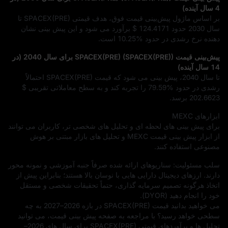
4 سال آینده)
بر اساس ماژول پیش‌بینی قیمت فوق، هدف قیمتی SPACEX(PRE) تا
سال 2030 حدود
$ 124.4171
برآورد می‌ شود و این پیش‌ بینی نشان‌
دهنده نرخ رشدی در حدود
10.25%
است.
پیش‌بینی قیمت SPACEX(PRE) (SPACEX(PRE)) برای سال 2040 (در
14 سال آینده)
تا سال 2040، پیش‌ بینی می‌ شود که قیمت SPACEX(PRE) احتمالاً
رشدی در حدود
79.59%
را تجربه کند و به سطح معاملاتی تقریبی
$
202.6623
برسد.
ابزارهای MEXC
برای پیش‌ بینی‌ های لحظه‌ ای و تحلیل‌ های شخصی‌ تر، کاربران می‌ توانند
از ابزار پیش‌ بینی قیمت MEXC و تحلیل‌ های بازار مبتنی بر هوش
مصنوعی استفاده کنند.
سلب مسئولیت: سناریوهای ارائه‌ شده صرفاً جنبه آموزشی و نمونه‌ محور
دارند. ارزهای دیجیتال دارایی‌ هایی با نوسان بالا هستند؛ بنابراین پیش از
اتخاذ هرگونه تصمیم سرمایه‌ گذاری، حتماً تحقیقات شخصی و مستقل
خود را انجام دهید (DYOR).
می‌ خواهید بدانید قیمت SPACEX(PRE) در بازه 2026–2027 به چه
سطحی خواهد رسید؟ با مراجعه به صفحه پیش‌ بینی قیمت، می‌ توانید
تحلیل‌ ها و برآوردهای قیمتی SPACEX(PRE) برای سال‌ های 2026–