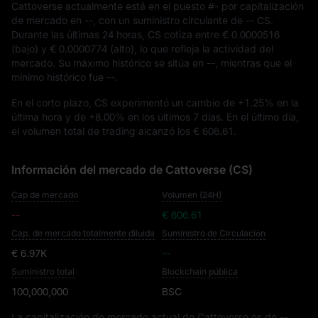
Cattoverse actualmente está en el puesto
#-
por capitalización
de mercado en
--
, con un suministro circulante de
-- CS
.
Durante las últimas 24 horas, CS cotiza entre
€ 0.0000516
(bajo) y
€ 0.0000774
(alto), lo que refleja la actividad del
mercado. Su máximo histórico se sitúa en
--
, mientras que el
mínimo histórico fue
--
.
En el corto plazo, CS experimentó un cambio de
+1.25%
en la
última hora y de
+8.00%
en los últimos 7 días. En el último día,
el volumen total de trading alcanzó los
€ 606.61
.
Información del mercado de Cattoverse (CS)
Cap de mercado
Volumen (24H)
--
€ 606.61
Cap. de mercado totalmente diluida
Suministro de Circulación
€ 6.97K
--
Suministro total
Blockchain pública
100,000,000
BSC
La capitalización de mercado actual de Cattoverse es de
--
,