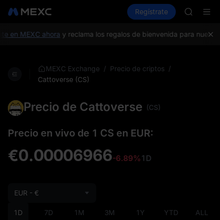
SHOP
Compra criptos
Mercados
Regístrate
Spot
Futuros
LLY
P
BLESS
HEI
te en MEXC ahora
y reclama los regalos de bienvenida para nuevos 
CYS
SHOP
LLY
/
/
MEXC Exchange
Precio de criptos
BLESS
Cattoverse (CS)
HEI
CYS
Precio de Cattoverse
(CS)
Precio en vivo de 1 CS en EUR:
€0.00006966
-6.89%
1D
EUR - €
1D
7D
1M
3M
1Y
YTD
ALL