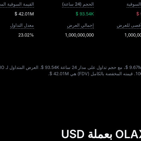
السوقية
الحجم (24 ساعة)
$ 42.01M
$ 93.54K
$
لأقصى للعرض
إجمالي العرض
معدل التداول
23.02%
1,000,000,000
1,000,0
$ 9.67
، مع حجم تداول على مدار 24 ساعة
$ 93.54K
. العرض المتداول لـ AIO يبلغ
10
. قيمته المخفضة بالكامل (FDV) هي
$ 42.01M
.