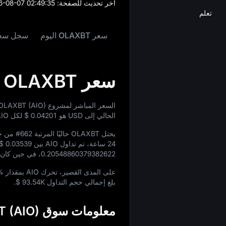
آخر تحديث للصفحة:
6-08-07 02:49:35
تعلم
سعر OLAXBT اليوم
سجل سعر XBT
سعر OLAXBT اليوم
السعر المباشر لمشروع OLAXBT (AIO) اليوم هو
الحالي إلى USD هو
$ 0.04201
لكل AIO.
يحتل OLAXBT حاليًا المرتبة
#662
من حي
24 ساعة، تم تداول AIO بين
$ 0.03539
0.20548860379382622
، في حين كان 
على المدى القصير، تحرك AIO بمقدار
%
بلغ إجمالي حجم التداول
$ 93.54K
.
معلومات سوق OLAXBT (AIO)