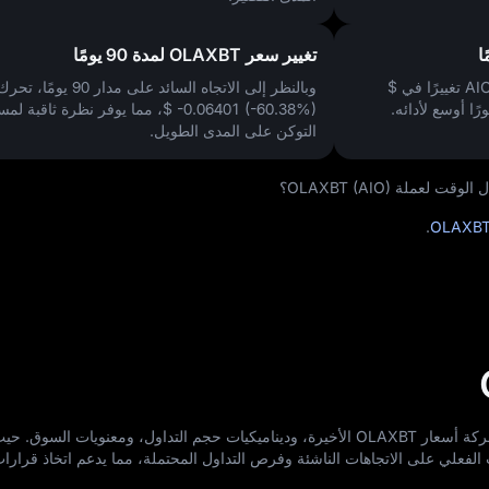
تغيير سعر OLAXBT لمدة 90 يومًا
$
وبالنظر إلى الاتجاه السائد على مدار 90 يومًا، تحرك السعر
ًا أوسع لأدائه.
$ -0.06401 (-60.38%)
، مما يوفر نظرة ثاقبة لمس
التوكن على المدى الطويل.
ملة OLAXBT (AIO)؟
.
OLAXB
يستفيد هذا التحليل من نماذج AI لتقييم حركة أسعار OLAXBT الأخيرة، وديناميكيات حجم التداول، ومعنويات الس
الفعلي على الاتجاهات الناشئة وفرص التداول المحتملة، مما يدعم اتخاذ قرارات