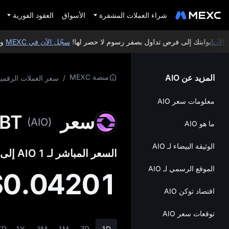
شراء العملات المشفرة
الأسواق
العقود الفورية
بوابتك إلى فرص تداول بصفر رسوم لا حصر لها!
سجّل الآن في MEXC
واحصل ع
المزيد عن AIO
منصة MEXC
/
سعر العملات الرقمي
معلومات سعر AIO
سعر OLAXBT
(AIO)
ما هو AIO
الوثيقة البيضاء لـ AIO
السعر المباشر لـ 1 AIO إلى USD:
الموقع الرسمي لـ AIO
$0.04201
اقتصاد توكن AIO
توقعات سعر AIO
TD
1Y
3M
1M
7D
1D