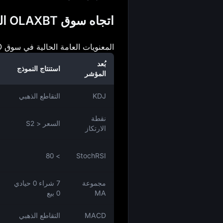
اتجاه سوق OLAXBT اليوم: صعودي أم هبوطي؟
المعنويات العامة الحالية في سوق AIO: صعودية، صعودية بنسبة
بُعد
استنتاج النموذج
المؤشر
KDJ
التقاطع الذهبي
نقطة
السعر < S2
الارتكاز
> 80
StochRSI
مجموعة
7 شراء 0 حيادي
MA
0 بيع
MACD
التقاطع الذهبي