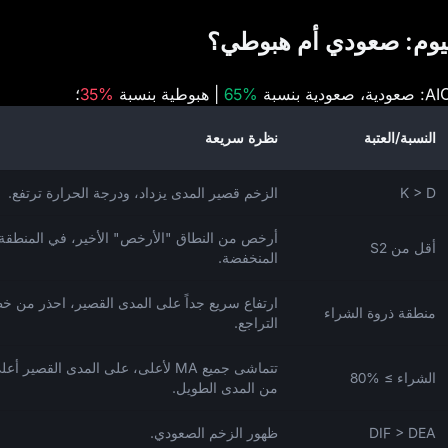
65%
| هبوطية بنسبة
35%
؛
النسبة/العتبة
نظرة سريعة
K > D
الزخم قصير المدى يزداد، ودرجة الحرارة ترتفع.
أرخص من النطاق "الأرخص" الأخير، في المنطقة
أقل من S2
المنخفضة.
ارتفاع سريع جداً على المدى القصير، احذر من خ
منطقة ذروة الشراء
التراجع.
تتماشى جميع MA لأعلى، على المدى القصير أ
الشراء ≥ %80
من المدى الطويل.
DIF > DEA
ظهور الزخم الصعودي.