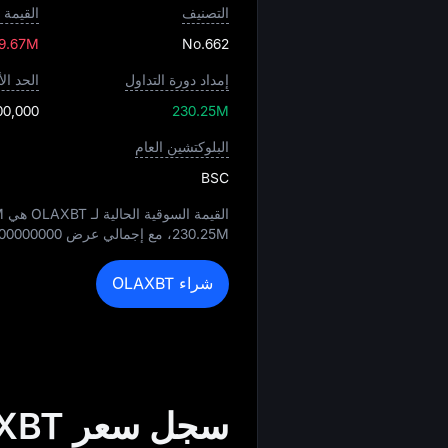
التصنيف
القيمة 
 9.67M
No.662
إمداد دورة التداول
الحد ا
00,000
230.25M
البلوكتشين العام
BSC
القيمة السوقية الحالية لـ OLAXBT هي
M
230.25M
، مع إجمالي عرض
00000000
شراء OLAXBT
سجل سعر OLAXBT بعملة USD