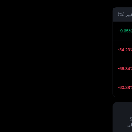
غيير (%)
+9.65
-54.23
-66.34
-60.38
لى