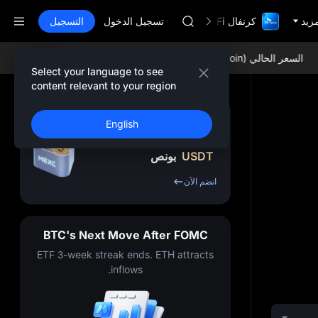
GOLD(XAU)
مزيد
كرنفال TradFi مع 1,000,000$
SPCX
تسجيل الدخول
التسجيل
CASHCAT
HFT
لسعر الحالي USDC (USDCoin):
$1.00076 0.00%
السعر الحالي ETH (Ethereum):
UNITREE
Select your language to see
مستقبل Unitree مباشر الآن
content relevant to your region
GOLD(XAU)
SPCX
اشترك واحصل على ما
English
CASHCAT
يصل إلى
10,000
HFT
USDT
بونص
UNITREE
مستقبل Unitree مباشر الآن
انضم الآن
BTC's Next Move After FOMC
ETF 3-week streak ends. ETH attracts
inflows.