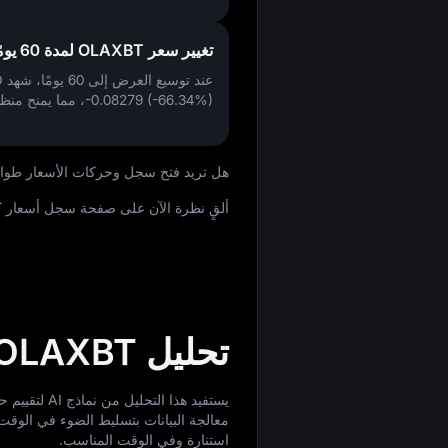
تغيير سعر OLAXBT لمدة 60 يومًا
عند توسيع العرض إلى 60 يومًا، شهد AIO تغييرًا في
-0.08279 (-66.34%)
، مما يمنح منظور
هل تريد فتح سجل وحركات الأسعار طوال الوقت لع
ألقٍ نظرة الآن على صفحة سجل أسعار
T
تحليل OLAXBT
معالجة البيانات بتسليط الضوء في الوقت 
استنارة وفي الوقت المناسب.