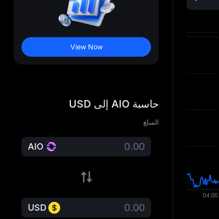
View Now
حاسبة AIO إلى USD
المبلغ
AIO
USD