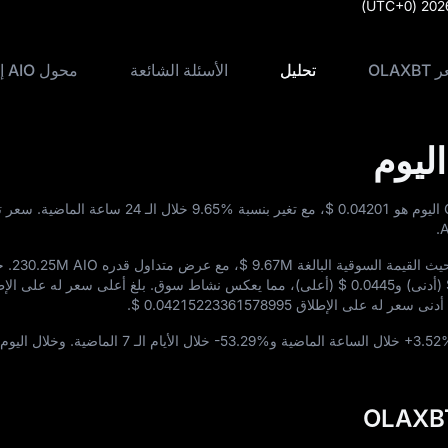
(UTC+0)
202
OLA
تحليل
الأسئلة الشائعة
محول AIO إلى USD
$ 0.04201
، مع تغير بنسبة
9.65%
ث القيمة السوقية البالغة
$ 9.67M
، مع عرض متداول قدره
230.25M AIO
. 
(أدنى) و
$ 0.0445
(أعلى)، مما يعكس نشاط سوق. بلغ أعلى سعر له على الإ
أدنى سعر له على الإطلاق
$ 0.04215223361578995
.
+3.52
خلال الساعة الماضية و
-53.29%
خلال الأيام الـ 7 الماضية. وخلال 