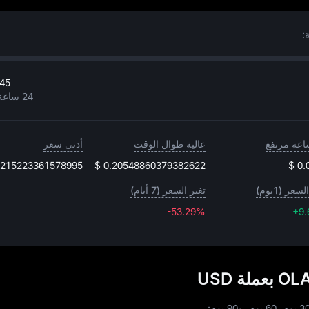
445
24 ساعة مرتفع
عالية طوال الوقت
أدنى سعر
4215223361578995
$ 0.20548860379382622
$ 0.
سعر (1يوم)
تغير السعر (7 أيام)
-53.29%
-53.29%
+9