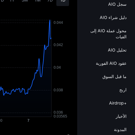
سجل AIO
دليل شراء AIO
محول عملة AIO إلى
الفيات
تحليل AIO
عقود AIO الفورية
ما قبل السوق
اربح
+Airdrop
الأخبار
المدونة