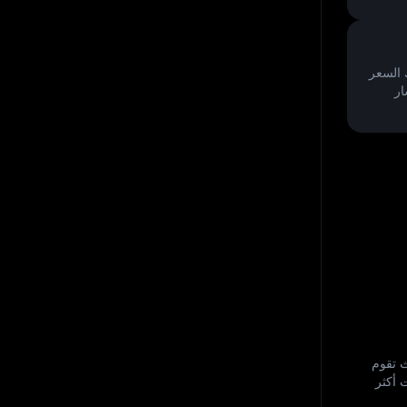
ار
وق. حيث تقوم
 أكثر