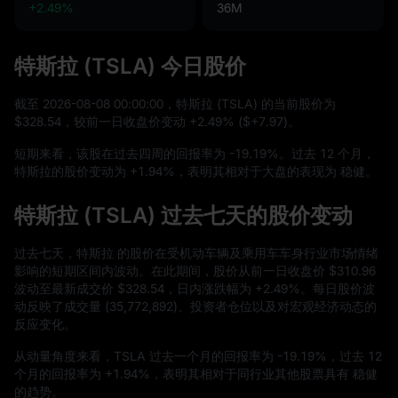
+2.49%
36M
特斯拉 (TSLA) 今日股价
截至
2026
-08
-08
00
:
00
:
00
，特斯拉 (TSLA) 的当前股价为
$328.54
，较前一日收盘价变动
+2.49%
(
$+7.97
)。
短期来看，该股在过去四周的回报率为
-19.19%
。过去
12
个月，
特斯拉的股价变动为
+1.94%
，表明其相对于大盘的表现为 稳健。
特斯拉 (TSLA) 过去七天的股价变动
过去七天，特斯拉 的股价在受机动车辆及乘用车车身行业市场情绪
影响的短期区间内波动。在此期间，股价从前一日收盘价
$310.96
波动至最新成交价
$328.54
，日内涨跌幅为
+2.49%
。每日股价波
动反映了成交量 (
35,772,892
)、投资者仓位以及对宏观经济动态的
反应变化。
从动量角度来看，TSLA 过去一个月的回报率为
-19.19%
，过去
12
个月的回报率为
+1.94%
，表明其相对于同行业其他股票具有 稳健
的趋势。