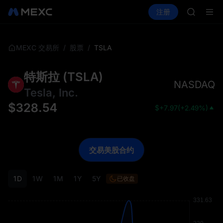
GOLD(X
买币
行情
现货
合约
注册
理财
AAOI
活动
SPCX
SKYAI
UNITRE
SPCX 
/
/
TSLA
MEXC 交易所
股票
GOLD(X
AAOI
特斯拉
(
TSLA
)
SKYAI
NASDAQ
UNITRE
Tesla, Inc.
SPCX 
$
328.54
$
+7.97
(
+2.49%
)
交易美股合约
1D
1W
1M
1Y
5Y
已收盘