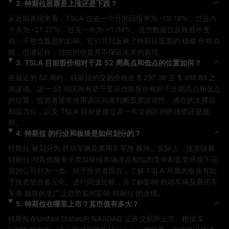
2
.
特斯拉
股票是上涨还是下跌？
从近期表现来看，
TSLA
 过去一个月的回报率为 
-19.19%
，过去六
个月为 
-21.27%
，过去一年为 
+1.94%
。这些数据仅反映股价变
动，不包含股息的影响。它们共同反映了
特斯拉
股票的 
稳健
 价格动
能，但请记住，过去的收益并不保证未来的表现。
3
.
TSLA
目前股价相对于其 52 周高点和低点的位置如何？
在最近的 52 周内，
特斯拉
的交易价格在 
$ 297.38
 至 
$ 498.83
 之
间波动。这一 52 周区间有助于显示当前股价相对于近期高点和低点
的位置，投资者通常使用该区间来判断股票波动性、潜在的支撑位
和阻力位，以及 
TSLA
 目前更接近其一年交易区间的顶部还是底
部。
4
.
特斯拉
的行业和板块是如何划分的？
特斯拉
 被划分为 
机动车辆及乘用车车身
 板块。实际上，这意味着 
特斯拉
 与其他服务于类似终端市场并在相似的竞争和监管环境下运
营的公司归为一类。对于投资者而言，了解 
TSLA
 所属的板块有助
于投资组合多元化、进行同业比较，并了解影响 
机动车辆及乘用车
车身
 板块的更广泛趋势如何影响 
特斯拉
 的业绩。
5
.
特斯拉
在哪里上市？其市值有多大？
特斯拉
在
United States
的 
NASDAQ
 证券交易所上市。根据 
$ 