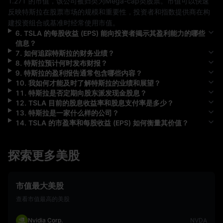
1.27T
 的市值，该公司被归类为
Mega-cap
类股票。市值可以快速
反映
特斯拉
在股票市场的规模和重要性，投资者和指数提供商在构
建投资组合或基准时经常使用市值。
6
.
TSLA
的每股收益 (EPS) 能向投资者揭示其盈利能力的哪些
信息？
7
.
如何追踪
特斯拉
的财务业绩？
8
.
特斯拉
预计何时发布财报？
9
.
特斯拉
的盈利报告通常包含哪些内容？
10
.
我如何才能及时了解
特斯拉
的业绩和展望？
11
.
特斯拉
是否定期向股东派发现金股息？
12
.
TSLA
目前的股息收益率和股息支付率是多少？
13
.
特斯拉
是一家什么样的公司？
14
.
TSLA
的市盈率和每股收益 (EPS) 如何衡量其价值？
探索更多美股
市值最大美股
查看市值最高的美股
Nvidia Corp.
NVDA