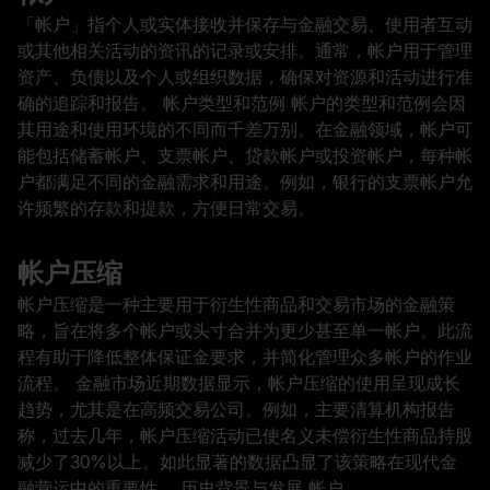
「帐户」指个人或实体接收并保存与金融交易、使用者互动
或其他相关活动的资讯的记录或安排。通常，帐户用于管理
资产、负债以及个人或组织数据，确保对资源和活动进行准
确的追踪和报告。 帐户类型和范例 帐户的类型和范例会因
其用途和使用环境的不同而千差万别。在金融领域，帐户可
能包括储蓄帐户、支票帐户、贷款帐户或投资帐户，每种帐
户都满足不同的金融需求和用途。例如，银行的支票帐户允
许频繁的存款和提款，方便日常交易。
帐户压缩
帐户压缩是一种主要用于衍生性商品和交易市场的金融策
略，旨在将多个帐户或头寸合并为更少甚至单一帐户。此流
程有助于降低整体保证金要求，并简化管理众多帐户的作业
流程。 金融市场近期数据显示，帐户压缩的使用呈现成长
趋势，尤其是在高频交易公司。例如，主要清算机构报告
称，过去几年，帐户压缩活动已使名义未偿衍生性商品持股
减少了30%以上。如此显著的数据凸显了该策略在现代金
融营运中的重要性。 历史背景与发展 帐户