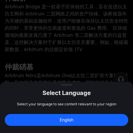
Arbitrum Bridge 是一款基于区块链的工具，旨在促进以太
坊主网和 Arbitrum 二层网路之间的资产转移。该桥接器作
为关键的基础设施组件，使用户能够在保持以太坊安全特性
的同时，享受更快的交易速度和更低的 Gas 费用。 区块链
领域的最新发展凸显了 Arbitrum 等二层解决方案的日益普
及，这些解决方案对于扩展以太坊至关重要。例如，根据最
新数据，Arbitrum 的总锁定价值 (TV
仲裁硝基
Arbitrum Nitro是Arbitrum One以太坊二层扩容方案的升级
版，旨在提升交易吞吐量并降低成本，同时保持安全性和与
以太坊的兼容性。 自发布以来，Arbitrum Nitro对以太坊的
Select Language
扩容格局产生了显著影响。例如，升级后，Arbitrum的日
交易量激增，充分展现了其增强的处理能力。鉴于以太坊持
Select your language to see content relevant to your region
续面临高昂的gas费用和网路拥塞问题，尤其是在高峰时
段，此次升级至关重要。 历史背景与发展
English
注册领最高 
10,000 USDT
 奖励
注册
47:59:50