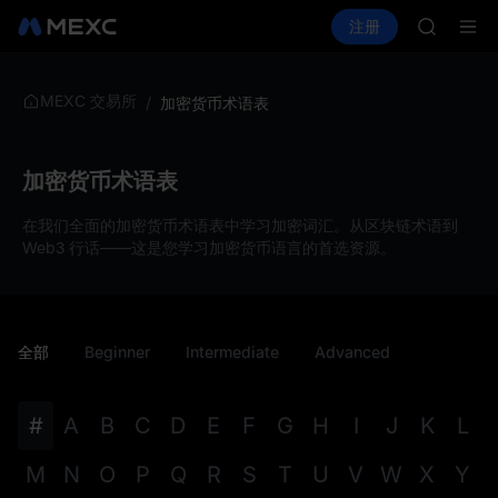
SPCX
买币
行情
现货
合约
注册
理财
CASHCA
活动
SPCX
HFT
UNITREE
宇树科技
MEXC 交易所
/
加密货币术语表
GOLD(X
SPCX
CASHCA
加密货币术语表
HFT
UNITREE
在我们全面的加密货币术语表中学习加密词汇。从区块链术语到
宇树科技
Web3 行话——这是您学习加密货币语言的首选资源。
全部
Beginner
Intermediate
Advanced
#
A
B
C
D
E
F
G
H
I
J
K
L
M
N
O
P
Q
R
S
T
U
V
W
X
Y