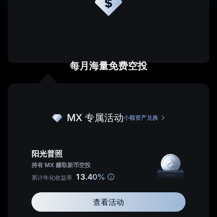
每月海量免费空投
了
MX 专属活动
小额资产兑换
解
代
完成以下任一条件均可升级成
70%
返佣比例
理
MX 专属费率
查看我的费率
计
阳光普照
划
MX 现货持仓
持仓 MX 享手续费抵扣
持有 MX 赚取新币空投
70%
持仓 MX 享手续费抵扣
13.40%
累计年化收益率
MX 抵扣
申请成为 MEXC 代理
查看活动
享受手续费
20%
优惠
有效邀请用户达到
5
人