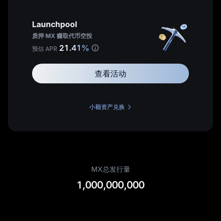
持仓达到
2,000 MX
Launchpool
或
查看我的费率
质押 MX 赚取代币空投
持仓 MX 享最高
70%
返佣
21.41%
申请成为 MEXC 代理
预估 APR
持仓达到
20,000 MX
查看活动
MX 代币
了解代理计划
小额资产兑换
MX总发行量
1,000,000,000