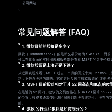
公司网站
常见问题解答 (FAQ)
1
.
微软
目前的股价是多少？
微软
（
Common Stock
）的最新交易价格为 
$ 499.89
，而前
可以在此页面的实时图表和报价部分查看 
MSFT
 的盘中价格
2
.
微软
股票是上涨还是下跌？
从近期表现来看，
MSFT
 过去一个月的回报率为 
+27.85%
，
动，不包含股息的影响。它们共同反映了
微软
股票的 
疲弱
 
3
.
MSFT
目前股价相对于其 52 周高点和低点的位
在最近的 52 周内，
微软
的交易价格在 
$ 349.20
 至 
$ 553.72
的位置，投资者通常使用该区间来判断股票波动性、潜在的支
部。
4
.
微软
的行业和板块是如何划分的？