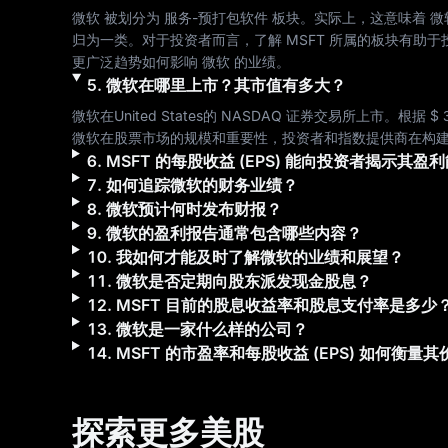
微软
 被划分为 
服务-预打包软件
 板块。实际上，这意味着 
微
归为一类。对于投资者而言，了解 
MSFT
 所属的板块有助于
更广泛趋势如何影响 
微软
 的业绩。
5
.
微软
在哪里上市？其市值有多大？
微软
在
United States
的 
NASDAQ
 证券交易所上市。根据 
$ 
微软
在股票市场的规模和重要性，投资者和指数提供商在构
6
.
MSFT
的每股收益 (EPS) 能向投资者揭示其盈
7
.
如何追踪
微软
的财务业绩？
8
.
微软
预计何时发布财报？
9
.
微软
的盈利报告通常包含哪些内容？
10
.
我如何才能及时了解
微软
的业绩和展望？
11
.
微软
是否定期向股东派发现金股息？
12
.
MSFT
目前的股息收益率和股息支付率是多少
13
.
微软
是一家什么样的公司？
14
.
MSFT
的市盈率和每股收益 (EPS) 如何衡量其
探索更多美股