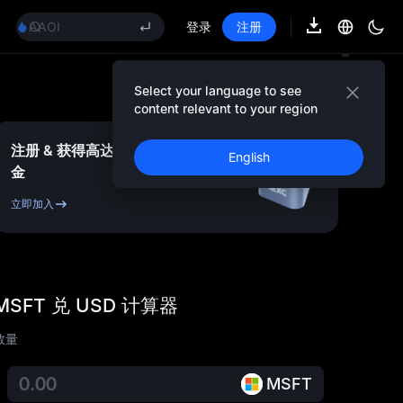
GOLD(XAU)
AAOI
登录
注册
SKYAI
UNITREE 8.10 科创板申购
SPCX 解禁不跌反涨
Select your language to see
GOLD(XAU)
content relevant to your region
AAOI
SKYAI
注册 & 获得高达
10,000
USDT
奖
English
UNITREE 8.10 科创板申购
金
SPCX 解禁不跌反涨
立即加入
MSFT 兑 USD 计算器
数量
MSFT