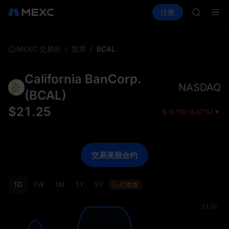
GOLD(X
买币
行情
现货
合约
注册
理财
AAOI
活动
SPCX
SKYAI
UNITRE
SPCX 
/
/
BCAL
MEXC 交易所
股票
GOLD(X
AAOI
California BanCorp.
SKYAI
NASDAQ
UNITRE
(
BCAL
)
SPCX 
$
21.25
$
-0.10
(
-0.47%
)
交易美股合约
1D
1W
1M
1Y
5Y
已收盘