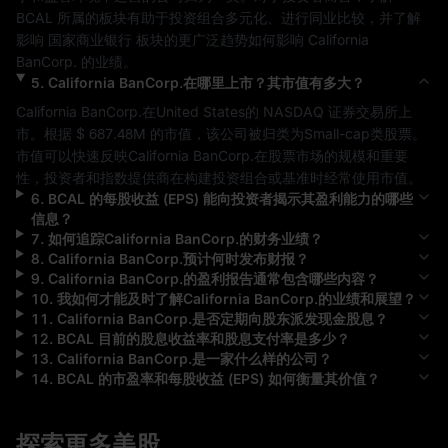
BCAL
 所属的板块有助于投资组合多元化、进行同业比较，并了解
影响 
国家商业银行
 板块的更广泛趋势如何影响 
California 
BanCorp.
 的业绩。
5
.
California BanCorp.
在哪里上市？其市值有多大？
California BanCorp.
在
United States
的 
NASDAQ
 证券交易所上
市。根据 
$ 687.48M
 的市值，该公司被归类为
Small-cap
类股票。
市值可以快速反映
California BanCorp.
在股票市场的规模和重要
性，投资者和指数提供商在构建投资组合或基准时经常使用市值。
6
.
BCAL
的每股收益 (EPS) 能向投资者揭示其盈利能力的哪些
信息？
7
.
如何追踪
California BanCorp.
的财务业绩？
8
.
California BanCorp.
预计何时发布财报？
9
.
California BanCorp.
的盈利报告通常包含哪些内容？
10
.
我如何才能及时了解
California BanCorp.
的业绩和展望？
11
.
California BanCorp.
是否定期向股东派发现金股息？
12
.
BCAL
目前的股息收益率和股息支付率是多少？
13
.
California BanCorp.
是一家什么样的公司？
14
.
BCAL
的市盈率和每股收益 (EPS) 如何衡量其价值？
探索更多美股