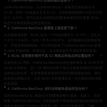
1
.
California BanCorp.
目前的股价是多少？
California BanCorp.
（
Common Stock
）的最新交易价格为 
$ 
21.25
，而前一日收盘价为 
$ 21.37
。这意味着该股票今日至今已变
动了 
-0.47%
。您可以在此页面的实时图表和报价部分查看 
BCAL
的盘中价格更新和近期交易活动。
2
.
California BanCorp.
股票是上涨还是下跌？
从近期表现来看，
BCAL
 过去一个月的回报率为 
+3.75%
，过去六
个月为 
+10.83%
，过去一年为 
+39.97%
。这些数据仅反映股价变
动，不包含股息的影响。它们共同反映了
California BanCorp.
股票
的 
强劲
 价格动能，但请记住，过去的收益并不保证未来的表现。
3
.
BCAL
目前股价相对于其 52 周高点和低点的位置如何？
在最近的 52 周内，
California BanCorp.
的交易价格在 
$ 15.05
 至 
$ 
22.00
 之间波动。这一 52 周区间有助于显示当前股价相对于近期高
点和低点的位置，投资者通常使用该区间来判断股票波动性、潜在
的支撑位和阻力位，以及 
BCAL
 目前更接近其一年交易区间的顶部
还是底部。
4
.
California BanCorp.
的行业和板块是如何划分的？
California BanCorp.
 被划分为 
国家商业银行
 板块。实际上，这意
味着 
California BanCorp.
 与其他服务于类似终端市场并在相似的竞
争和监管环境下运营的公司归为一类。对于投资者而言，了解 