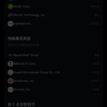
Nvidia Corp.
NVDA
Micron Technology, Inc.
MU
Alphabet Inc.
GOOGL
涨幅最高美股
浏览今日涨幅领先的美股
MasterBeef Group
MB
INNOVATE Corp.
VATE
Huadi International Group Co., Ltd.
HUDI
QuinStreet, Inc.
QNST
OmniAb, Inc.
OABI
前 5 名加密货币