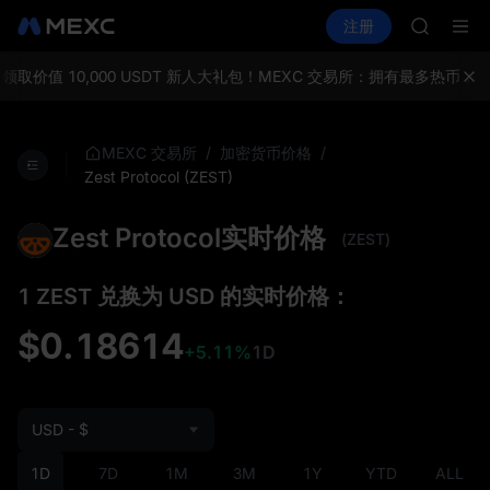
GOLD(X
买币
行情
现货
合约
注册
理财
AAOI
活动
SPCX
SKYAI
UNITRE
取价值 10,000 USDT 新人大礼包！
MEXC 交易所：拥有最多热币，
SPCX 
GOLD(X
AAOI
/
/
MEXC 交易所
加密货币价格
SKYAI
Zest Protocol (ZEST)
UNITRE
SPCX 
Zest Protocol实时价格
(ZEST)
1 ZEST 兑换为 USD 的实时价格：
$0.18614
+5.11%
1D
USD - $
1D
7D
1M
3M
1Y
YTD
ALL