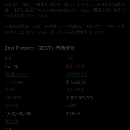
0.17341
（低点）和
$ 0.22144
（高点）之间波动，反映出市场波动
性。其历史最高价为
$ 0.34848992379711663
，而历史最低价为
$
0.05994971820123921
。
短期表现方面，ZEST 在过去一小时内波动了
+3.72%
，过去7 天内
波动了
-25.91%
。过去一天，总交易量达到
$ 101.34K
。
Zest Protocol（ZEST）市场信息
排名
市值
No.478
$ 27.13M
成交量（24H）
完全稀释市值
$ 101.34K
$ 185.85M
流通量
最大供应量
146.00M
1,000,000,000
总供应量
流通率
1,000,000,000
14.60%
所属公链
BSC