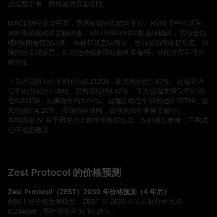
成短暂平衡，价格波动范围受限。

MACD指标形成死叉，显示短期动能转向下行。RSI处于中性区间，
未出现超买或超卖极端值。KDJ与StochRSI数值待确认，需结合后
续K线闭合情况判断。布林带状态待确认，当前波动率维持常态。快
慢指标出现分层，长期趋势偏多而短期动量偏弱，动能分布呈现分
散特征。

上方近端阻力位于R1价位0.21008，距离现价约1.67%。远端阻力
位于R2价位0.21496，距离现价约4.03%。下方近端支撑位于S1价
位0.20158，距离现价约2.44%。远端支撑位于S2价位0.19796，距
离现价约4.20%。关键价位清晰，价格偏离中枢幅度较小。
本内容由 AI 基于历史与当前市场数据生成，仅供信息参考，不构成
任何投资建议。
Zest Protocol 的价格预测
Zest Protocol（ZEST）2030 年价格预测（4 年后）
根据上述价格预测模型，ZEST 在 2030 年的目标价格为
$
0.204899
，预计增长率为
10.25%
。