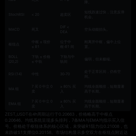
降。
短线跌速过快，注意反弹
StochRSI
< 20
超卖区
机会。
DIF <
MACD
死叉
空头动能抬头。
DEA
中枢 ≤ 现价
位于中
刚离开中枢，偏中上位
枢纽点
≤ R1
枢‑R1 间
置。
BOLL
下轨 ≤ 价格
下轨与中
偏弱，但未极端。
(20,2)
≤ 中轨
轨间
处于正常区间，仍有空
RSI (14)
中性
30‑70
间。
7 买 0 中立 0
≥ 80% 买
均线全面顺排，短期显著
MA 组
卖
入
高于长期。
7 买 0 中立 0
≥ 80% 买
均线全面顺排，短期显著
EMA 组
卖
入
高于长期。
ZEST_USDT在4h周期运行于0.20663，价格略高于中枢点
0.20646。均线系统呈现多头排列，7条MA与EMA均指示买入信
号。价格处于枢纽体系的核心区域，未突破R1阻力位0.21008，也
未跌破S1支撑位0.20158。市场结构显示多空双方在枢纽点附近达