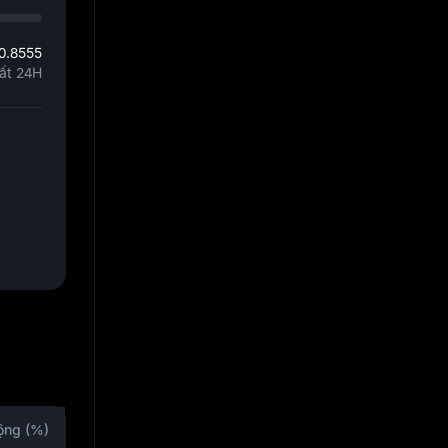
0.8555
ất 24H
ộng (%)