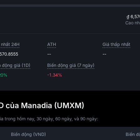
₫ 6,57
Cao nh
 nhất 24H
ATH
Giá thấp nhất
,570.8555
--
--
n động giá (1D)
Biến động giá (7 ngày)
20%
-1.34%
-1.34%
VND của Manadia (UMXM)
a trong hôm nay, 30 ngày, 60 ngày, và 90 ngày:
Biến động (VND)
Biến đ