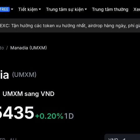
Tiết kiệm
Trung tâm sự kiện
Trung tâm thưởng
Xe
TREE
: Tận hưởng các token xu hướng nhất, airdrop hàng ngày, phí giao 
to
/
Manadia (UMXM)
ia
(UMXM)
c 1 UMXM sang VND
5435
+0.20%
1D
TD
ALL
VND - ₫