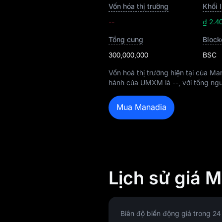
Vốn hóa thị trường
Khối 
--
₫ 2.4
Tổng cung
Block
300,000,000
BSC
Vốn hoá thị trường hiện tại của Ma
hành của UMXM là
--
, với tổng ng
Mua Manadia
Lịch sử giá 
Biên độ biến động giá trong 24 