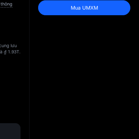
 thông
Mua UMXM
cung lưu
là
₫ 1.93T
.