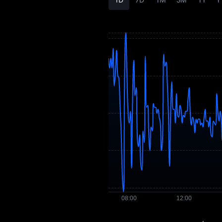
UMXM
Dự báo giá UMXM
Lịch sử UMXM
Hướng dẫn mua
UMXM
Chuyển đổi UMXM
sang fiat
UMXM Spot
Pre-Market
Earn
Airdrop+
Tin tức