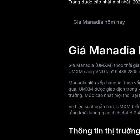
Trang được cập nhật mới nhất:
202
Blog
Giá Manadia hôm nay
Learn
Giá Manadia
Giá Manadia (UMXM) theo thời gia
UMXM sang VND là
₫ 6,439.2805
Manadia hiện xếp hạng
#-
theo vốn
qua, UMXM được giao dịch trong 
trường. Mức cao nhất mọi thời đại 
Về hiệu suất ngắn hạn, UMXM biế
tổng khối lượng giao dịch đạt
₫ 2.
Thông tin thị trườ