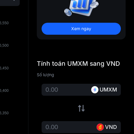
Xem ngay
Tính toán UMXM sang VND
Số lượng
UMXM
VND