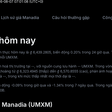
6-08-07 07:01:08
(UTC+0)
Lịch sử giá Manadia
Câu hỏi thường gặp
 hôm nay
n thực hôm nay là
₫ 6,439.2805
, biến động
0.20%
trong 24 giờ qua. 
mỗi UMXM.
 hoá thị trường tại
--
, với nguồn cung lưu hành
-- UMXM
. Trong vòn
khoảng từ
₫ 6,323.4945
(thấp) đến
₫ 6,570.8555
(cao), phản ánh hoạ
là
--
, trong khi mức thấp nhất mọi thời đại là
--
.
n động
-0.09%
trong giờ qua và
-1.34%
trong 7 ngày qua. Trong ngà
40B
.
ng Manadia (UMXM)