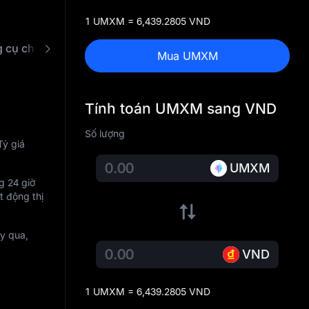
1 UMXM = 6,439.2805 VND
Công cụ chuyển đổi UMXM sang VND
Mua UMXM
Tính toán UMXM sang VND
Số lượng
Tỷ giá
UMXM
g 24 giờ
t động thị
y qua,
VND
1 UMXM = 6,439.2805 VND