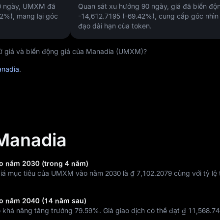
60 ngày, UMXM đã
Quan sát xu hướng 90 ngày, giá đã biến đ
62%)
, mang lại góc
-14,612.7195 (-69.42%)
, cung cấp góc nhìn
đạo dài hạn của token.
ử giá và biến động giá của Manadia (UMXM)?
anadia
.
 Manadia
o năm 2030 (trong 4 năm)
 giá mục tiêu của UMXM vào năm 2030 là
₫ 7,102.2079
cùng với tỷ lệ
o năm 2040 (14 năm sau)
ó khả năng tăng trưởng
79.59%
. Giá giao dịch có thể đạt
₫ 11,568.7