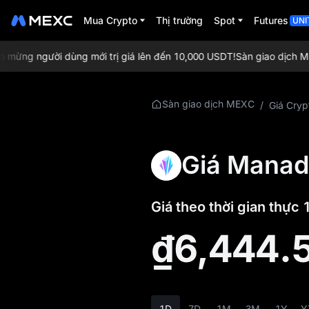
Mua Crypto
Thị trường
Spot
Futures
UNI
ừng người dùng mới trị giá lên đến 10,000 USDT!
Sàn giao dịch MEXC
Tìm hiểu thêm về
Sàn giao dịch MEXC
/
Giá Cryp
UMXM
Thông tin giá
Giá Manad
UMXM
UMXM là gì
Giá theo thời gian thự
Whitepaper UMXM
₫6,444.
Website chính thức
UMXM
Tokenomics của
1D
7D
1M
3M
1Y
Y