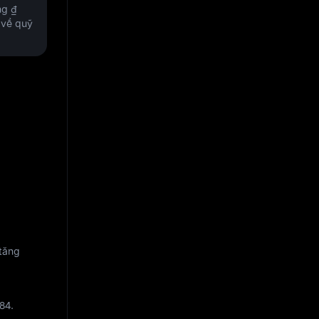
ộng
₫
 về quỹ
 tăng
484
.