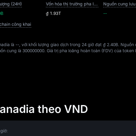
lượng (24H)
Vốn hóa thị trường pha loãng hoàn toàn
Nguồn cung lưu
0B
₫ 1.93T
--
chain công khai
nadia là
--
, với khối lượng giao dịch trong 24 giờ đạt
₫ 2.40B
. Nguồn 
uồn cung là
300000000
. Giá trị pha loãng hoàn toàn (FDV) của token 
Manadia theo VND
giờ: