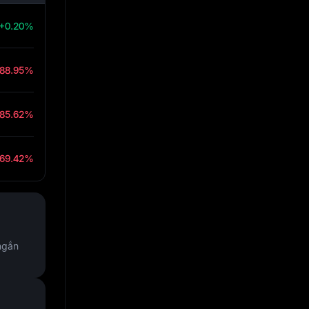
+0.20%
-88.95%
-85.62%
-69.42%
 ngắn