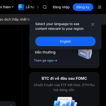
HFT
m thêm
Lễ hội TradFi $1,000,000
SPCX
Đăng nhập
Đăng ký
UNITREE
Unitree Future chính thức ra mắt
dịch thấp nhất toàn cầu và thanh khoản vượt trội!
Tham gia MEXC n
SKYAI
Select your language to see
ACE
content relevant to your region
HFT
SPCX
Đăng ký & nhận lên
English
UNITREE
đến
10,000
USDT
Unitree Future chính thức ra mắt
tiền thưởng
Tham gia ngay
BTC đi về đâu sau FOMC
Chuỗi 3 tuần của ETF kết thúc. ETH thu
hút dòng vốn.