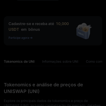
Cadastre-se e receba até
10,000
USDT
em
bônus
Participe agora
Tokenomics de UNI
Informações sobre UNI
Como compr
Tokenomics e análise de preços de
UNISWAP (UNI)
Explore os principais dados de tokenomics e preço de
UNISWAP (UNI), incluindo capitalização de mercado, detalhes