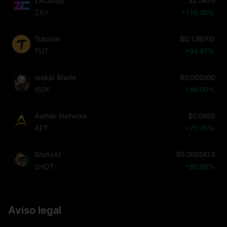
ZKcandy
$2.5470
ZAY
+116.30%
Tutorial
$0.138702
TUT
+94.81%
Isekai Blade
$0.003300
ISEK
+89.00%
Aether Network
$0.0450
AET
+71.75%
ShotsAI
$0.0002413
SHOT
+60.86%
Aviso legal