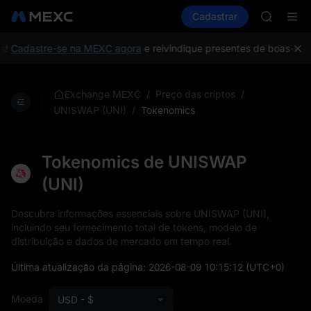
GOLD(X
Comprar cripto
Mercados
Cadastrar
Spot
Futuros
AAOI
S
SKYAI
UNITREE 
!
Cadastre-se na MEXC agora
e reivindique presentes de boas-vinda
SPCX ris
GOLD(X
AAOI
/
/
Exchange MEXC
Preço das criptos
SKYAI
/
Tokenomics
UNISWAP (UNI)
UNITREE 
SPCX ris
Tokenomics de UNISWAP
(UNI)
Descubra informações essenciais sobre UNISWAP (UNI),
incluindo seu fornecimento total de tokens, modelo de
distribuição e dados de mercado em tempo real.
Última atualização da página:
2026-08-09 10:15:12
(UTC+0)
Moeda
USD - $