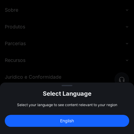
Sobre
Produtos
Parcerias
Recursos
Jurídico e Conformidade
Select Language
©
2026
MEXC.COM
Select your language to see content relevant to your region
English
Sign Up to Claim 
10,000 USDT
 Bonus
Sign Up
47:59:49