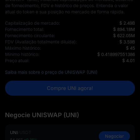
de fornecimento, FDV e histórico de preços. Entenda o valor
atual do token e sua posição no mercado de forma rápida.
Capitalização de mercado:
$ 2.49B
Fornecimento total:
$ 894.18M
Fornecimento circulante:
$ 622.05M
FDV (Avaliação totalmente diluída):
$ 3.59B
Máximo histórico:
$ 45
Mínimo histórico:
$ 0.418997551386
Preço atual:
$ 4.01
Saiba mais sobre o preço de UNISWAP (UNI)
Compre UNI agora!
Negocie UNISWAP (UNI)
UNI
/
USDT
Negociar
$4.007
+0.35%