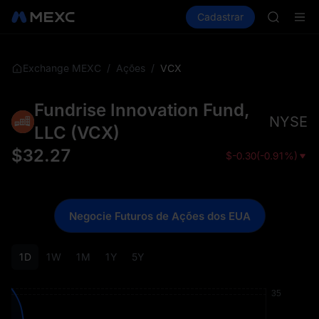
GOLD(X
Comprar cripto
Mercados
Cadastrar
Spot
Futuros
SPCX
S
CASHCA
HFT
UNITREE
/
/
VCX
Exchange MEXC
Ações
Unitree 
GOLD(X
Fundrise Innovation Fund,
SPCX
NYSE
CASHCA
LLC
(
VCX
)
HFT
$
32.27
$
-0.30
(
-0.91%
)
UNITREE
Unitree 
Negocie Futuros de Ações dos EUA
1D
1W
1M
1Y
5Y