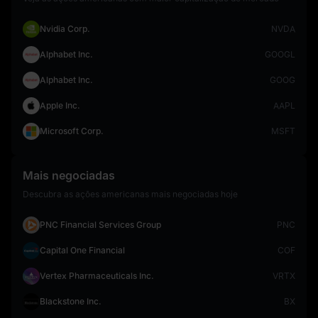
Nvidia Corp.
NVDA
Alphabet Inc.
GOOGL
Alphabet Inc.
GOOG
Apple Inc.
AAPL
Microsoft Corp.
MSFT
Mais negociadas
Descubra as ações americanas mais negociadas hoje
PNC Financial Services Group
PNC
Capital One Financial
COF
Vertex Pharmaceuticals Inc.
VRTX
Blackstone Inc.
BX