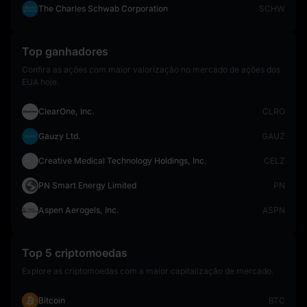
The Charles Schwab Corporation
SCHW
Top ganhadores
Confira as ações com maior valorização no mercado de ações dos
EUA hoje.
ClearOne, Inc.
CLRO
Gauzy Ltd.
GAUZ
Creative Medical Technology Holdings, Inc.
CELZ
PN Smart Energy Limited
PN
Aspen Aerogels, Inc.
ASPN
Top 5 criptomoedas
Explore as criptomoedas com a maior capitalização de mercado.
Bitcoin
BTC