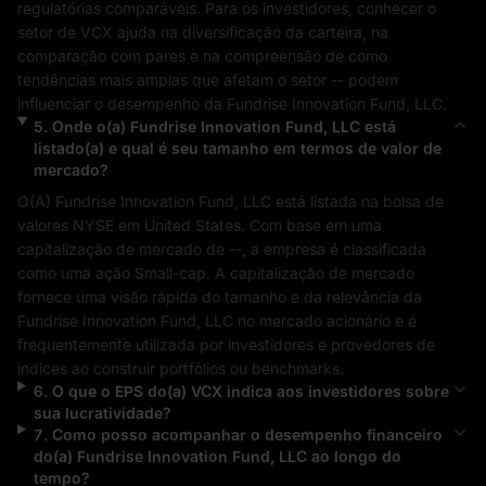
regulatórias comparáveis. Para os investidores, conhecer o 
setor de 
VCX
 ajuda na diversificação da carteira, na 
comparação com pares e na compreensão de como 
tendências mais amplas que afetam o setor 
--
 podem 
influenciar o desempenho da 
Fundrise Innovation Fund, LLC
.
5
.
Onde o(a)
Fundrise Innovation Fund, LLC
está
listado(a) e qual é seu tamanho em termos de valor de
mercado?
O(A) 
Fundrise Innovation Fund, LLC
 está listada na bolsa de 
valores 
NYSE
 em 
United States
. Com base em uma 
capitalização de mercado de 
--
, a empresa é classificada 
como uma ação 
Small-cap
. A capitalização de mercado 
fornece uma visão rápida do tamanho e da relevância da 
Fundrise Innovation Fund, LLC
 no mercado acionário e é 
frequentemente utilizada por investidores e provedores de 
índices ao construir portfólios ou benchmarks.
6
.
O que o EPS do(a)
VCX
indica aos investidores sobre
sua lucratividade?
7
.
Como posso acompanhar o desempenho financeiro
do(a)
Fundrise Innovation Fund, LLC
ao longo do
tempo?