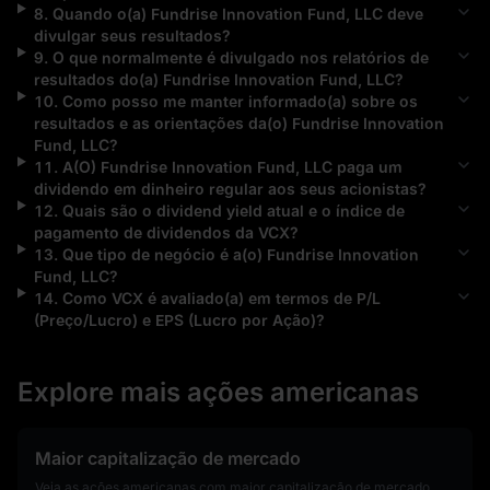
8
.
Quando o(a)
Fundrise Innovation Fund, LLC
deve
divulgar seus resultados?
9
.
O que normalmente é divulgado nos relatórios de
resultados do(a)
Fundrise Innovation Fund, LLC
?
10
.
Como posso me manter informado(a) sobre os
resultados e as orientações da(o)
Fundrise Innovation
Fund, LLC
?
11
.
A(O)
Fundrise Innovation Fund, LLC
paga um
dividendo em dinheiro regular aos seus acionistas?
12
.
Quais são o dividend yield atual e o índice de
pagamento de dividendos da
VCX
?
13
.
Que tipo de negócio é a(o)
Fundrise Innovation
Fund, LLC
?
14
.
Como
VCX
é avaliado(a) em termos de P/L
(Preço/Lucro) e EPS (Lucro por Ação)?
Explore mais ações americanas
Maior capitalização de mercado
Veja as ações americanas com maior capitalização de mercado