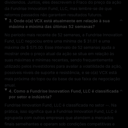
dividendos. Juntos, eles descrevem o 
Fraco
 do preço da ação 
da 
Fundrise Innovation Fund, LLC
, mas lembre-se de que 
retornos passados não garantem resultados futuros.
3
.
Onde o(a)
VCX
está atualmente em relação à sua
máxima e mínima das últimas 52 semanas?
No período mais recente de 52 semanas, a 
Fundrise Innovation 
Fund, LLC
 negociou entre uma mínima de 
$ 31.01
 e uma 
máxima de 
$ 575.00
. Esse intervalo de 52 semanas ajuda a 
mostrar onde o preço atual da ação se situa em relação às 
suas máximas e mínimas recentes, sendo frequentemente 
utilizado pelos investidores para avaliar a volatilidade da ação, 
possíveis níveis de suporte e resistência, e se o(a) 
VCX
 está 
mais próxima do topo ou da base de sua faixa de negociação 
anual.
4
.
Como a
Fundrise Innovation Fund, LLC
é classificada
por setor e indústria?
Fundrise Innovation Fund, LLC
 é classificada no setor 
--
. Na 
prática, isso significa que a 
Fundrise Innovation Fund, LLC
 é 
agrupada com outras empresas que atendem a mercados 
finais semelhantes e operam sob condições competitivas e 